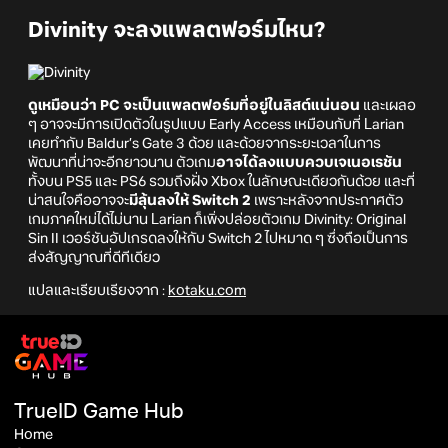
Divinity จะลงแพลตฟอร์มไหน?
ดูเหมือนว่า PC จะเป็นแพลตฟอร์มที่อยู่ในลิสต์แน่นอน
และเผลอ
ๆ อาจจะมีการเปิดตัวในรูปแบบ Early Access เหมือนกับที่ Larian
เคยทำกับ Baldur’s Gate 3 ด้วย และด้วยจากระยะเวลาในการ
พัฒนาที่น่าจะอีกยาวนาน ตัวเกม
อาจได้ลงแบบควบเจเนอเรชัน
ทั้งบน PS5 และ PS6 รวมถึงฝั่ง Xbox ในลักษณะเดียวกันด้วย และที่
น่าสนใจคืออาจจะ
มีลุ้นลงให้ Switch 2
เพราะหลังจากประกาศตัว
เกมภาคใหม่ได้ไม่นาน Larian ก็เพิ่งปล่อยตัวเกม Divinity: Original
Sin II เวอร์ชันอัปเกรดลงให้กับ Switch 2 ไปหมาด ๆ ซึ่งถือเป็นการ
ส่งสัญญาณที่ดีทีเดียว
แปลและเรียบเรียงจาก :
kotaku.com
TrueID Game Hub
Home