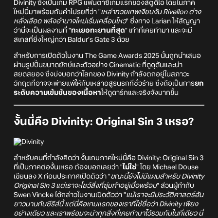
Divinity ซึ่งเป็นเกม RPG แฟนตาซีเกมแรกของสตูดิโอ โดยในภาค
ใหม่นี้มาพร้อมกับคำโปรยที่ว่า "
เหล่าทวยเทพเงียบงัน Rivellon ต่าง
หลั่งเลือด พลังอำนาจใหม่เริ่มเคลื่อนไหว
" ซึ่งทาง Larian ให้สัญญา
ว่านี่จะเป็นผลงานที่ "
ทะเยอทะยานที่สุด
" เท่าที่เคยทำมา และจะมี
สเกลที่ยิ่งใหญ่กว่า Baldur’s Gate 3 ด้วย
สำหรับการเปิดตัวในงาน The Game Awards 2025 นั้นถูกนำเสนอ
ผ่านรูปปั้นขนาดยักษ์และตัวอย่าง Cinematic ที่ดูดุดันและน่า
สยดสยอง ซึ่งบ่งบอกว่าโลกของ Divinity กำลังตกอยู่ในสภาวะ
วิกฤตที่อาจจะพ่ายแพ้ให้กับเหล่าอสูรนรกที่ชั่วร้าย ซึ่งถือเป็นการ
ยก
ระดับความเข้มข้นของเนื้อหา
ให้ดูดาร์กและจริงจังมากขึ้น
งั้นนี่คือ Divinity: Original Sin 3 เหรอ?
สำหรับคนที่กำลังคิดว่า งั้นเกมภาคใหม่นี้คือ Divinity: Original Sin 3
ที่เป็นภาคต่องั้นเหรอ ต้องบอกเลยว่า "
ไม่ใช่
" โดย Michael Douse
เขียนลง X ก่อนประกาศเปิดตัวว่า "
ขณะนี้ยังไม่มีแผนสำหรับ Divinity
Original Sin 3 แต่เราจะโชว์สิ่งที่ซุ่มทำอยู่เมื่อพร้อม
" ส่วนผู้กำกับ
Swen Vincke ได้กล่าวในงานเปิดตัวว่า "
แม้เราจะมีประวัติศาสตร์อัน
ยาวนานกับซีรีส์นี้ แต่นี่คือเกมแรกของเราที่ใช้ชื่อว่า Divinity เพียง
อย่างเดียว และเราพร้อมจะนำทุกสิ่งที่เคยทำมาไว้รวมกันในที่เดียว นี่