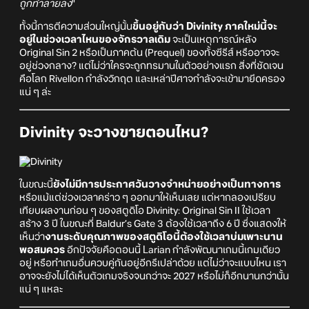
ถูกทำลายลง
"
ทั้งนี้การตีความส่วนใหญ่นั้น
ขึ้นอยู่กับว่า Divinity ภาคใหม่นี้จะ
อยู่ในช่วงเวลาไหนของจักรวาลเดิม
จะเป็นเหตุการณ์หลัง
Original Sin 2 หรือเป็นภาคต้น (Prequel) ของทั้งซีรีส์ หรืออาจจะ
อยู่ช่วงกลาง? แต่ไม่ว่าใครจะถูกทรมานในตัวอย่างแรก สิ่งที่ชัดเจน
คือโลก Rivellon กำลังวิกฤต และเหล่าปีศาจกำลังจะเข้ามายึดครอง
แน่ ๆ ล่ะ
Divinity จะวางขายตอนไหน?
ในขณะนี้
ยังไม่มีการประกาศวันวางจำหน่ายอย่างเป็นทางการ
หรือแม้แต่ช่วงเวลาคร่าว ๆ ออกมาให้เห็นเลย แต่หากลองเปรียบ
เทียบผลงานก่อน ๆ ของสตูดิโอ Divinity: Original Sin II ใช้เวลา
สร้าง 3 ปี ในขณะที่ Baldur’s Gate 3 ต้องใช้เวลาถึง 6 ปี ซึ่งแสดงให้
เห็นว่า
งานระดับคุณภาพของสตูดิโอนี้ต้องใช้เวลาบ่มเพาะนาน
พอสมควร
อีกปัจจัยคือตอนนี้ Larian กำลังพัฒนาเกมนี้เกมเดียว
อยู่ หรือทำเกมอื่นควบคู่กันอยู่อีกรึเปล่าด้วย แต่ไม่ว่าจะแบบไหน เรา
อาจจะยังไม่ได้เห็นตัวเกมจริงจนกว่าจะ 2027 หรือไม่ก็อีกนานกว่านั้น
แน่ ๆ แหละ