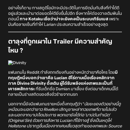
อย่างไรก็ตาม ทางสตูดิโอมักจะมีประวัติในการยึดมั่นกับสิ่งที่ทำได้ดี
อยู่แล้วและนำมาต่อยอดให้ดียิ่งขึ้นไปอีก ซึ่งหากให้ต้องวางเดิมพันใน
ตอนนี้
ทาง Kotaku เชื่อว่าน่าจะยังคงเป็นระบบเทิร์นเบส
เพราะ
มันคือลายเซ็นที่ทำให้ Larian ประสบความสำเร็จอย่างสูงสุด
ตาลุงที่ถูกเผาใน Trailer มีความสำคัญ
ไหม ?
แฟนเกมใน Reddit กำลังถกเถียงกันอย่างหนักว่าเขาคือใคร โดย
มี
ทฤษฎีหนึ่งบอกว่าเขาคือ Lucian ฮีโร่ตามเนื้อเรื่องหลักจาก
ภาค Divine Divinity ดั้งเดิม ผู้ได้รับพลังแห่งเทพและเป็นที่
เคารพสักการะ
ที่รับเด็กชื่อ Damian มาเลี้ยง ซึ่งต่อมาเด็กคนนี้ได้
กลายเป็นร่างสถิตของสิ่งชั่วร้ายจากนรก
นอกจากนี้ยังมีแฟนเกมรายหนึ่งตั้งทฤษฎีว่า "
นัยยะของตัวอย่างนี้ดู
เหมือนจะบอกว่าชาว Rivellon เลิกบูชาเหล่าทวยเทพที่ตายไปแล้ว
และนอกจากบาปเจ็ดประการ พวกเขายังได้ก่อ 'บาปต้นกำเนิด'
(Original Sin) ด้วยการสังหาร Lucian ที่ไร้ทางสู้ ซึ่งเป็นเหตุให้
Hellstone ปรากฏขึ้นเนื่องจากเศษเสี้ยวสุดท้ายของเทพและ Source