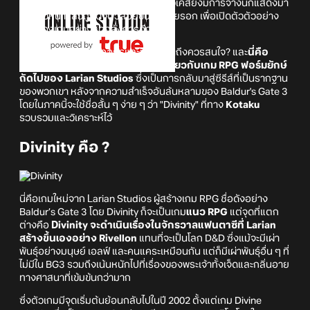
ความตื่นเต้นของแฟน ๆ แถมในงานโชว์เคสยังมีการจ้างนักแสดงมา
นั่งแถวหน้าแล้วถูกดึงตัวลอยขึ้นฟ้าด้วยรอก เพื่อเปิดตัวตัวอย่าง
แรกของเกมอย่างสุดอลังการอีก
แต่คำถามคือเกมนี้คืออะไรและทำไมคุณถึงควรสนใจ? และ
นี่คือ
ข้อมูลเล็กน้อยที่เราทราบในตอนนี้เกี่ยวกับเกม RPG ฟอร์มยักษ์
ถัดไปของ Larian Studios
ซึ่งเป็นการกลับมาสู่ซีรีส์ที่เป็นรากฐาน
ของพวกเขา หลังจากความสำเร็จอันล้นหลามของ Baldur's Gate 3
โดยในภาคนี้จะใช้ชื่อสั้น ๆ ง่าย ๆ ว่า "Divinity" ที่ทาง
Kotaku
รวบรวมและวิเคราะห์ไว้
Divinity คือ ?
นี่คือเกมใหม่จาก Larian Studios ผู้สร้างเกม RPG ชื่อดังอย่าง
Baldur’s Gate 3 โดย Divinity ก็จะเป็นเกม
แนว RPG
แต่จุดที่แตก
ต่างคือ
Divinity จะดำเนินเรื่องในจักรวาลแฟนตาซีที่ Larian
สร้างขึ้นเองอย่าง Rivellon
แทนที่จะเป็นโลก D&D ซึ่งแม้จะมีเผ่า
พันธุ์อย่างมนุษย์ เอลฟ์ และคนแคระเหมือนกัน แต่ก็มีเผ่าพันธุ์อื่น ๆ ที่
ไม่มีใน BG3 รวมถึงเน้นหนักไปที่เรื่องของพระเจ้าทั้งเจ็ดและกลิ่นอาย
ทางศาสนาที่เข้มข้นกว่ามาก
ซึ่งตัวเกมมีจุดเริ่มต้นย้อนกลับไปในปี 2002 ตั้งแต่เกม Divine