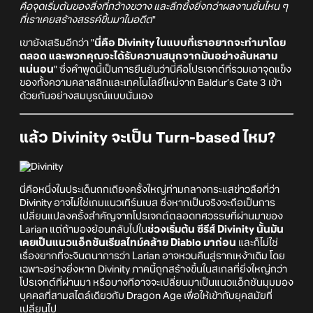
คือจุดเริ่มต้นของสิ่งที่กว้างขวาง และลึกซึ้งยิ่งกว่าผลงานชิ้นไหน ๆ
ที่เราเคยสร้างสรรค์ขึ้นมาในอดีต
"
เขายังเสริมอีกว่า "
นี่คือ Divinity ในแบบที่เราอยากจะทำมาโดย
ตลอด และพวกคุณจะได้รับความสนุกจากมันอย่างล้นหลาม
แน่นอน
" ซึ่งคำพูดนี้เป็นการยืนยันว่านี่คือโปรเจกต์ที่รวมเอาจุดแข็ง
ของทั้งความคลาสสิกและเทคโนโลยีใหม่จาก Baldur’s Gate 3 เข้า
ด้วยกันอย่างสมบูรณ์แบบนั่นเอง
แล้ว Divinity จะเป็น Turn-based ไหม?
นี่คือหนึ่งในประเด็นถกเถียงครั้งใหญ่ท่ามกลางกระแสข่าวลือที่ว่า
Divinity อาจไม่ใช่เกมแนวเทิร์นเบส ซึ่งหากเป็นจริงจะถือเป็นการ
เปลี่ยนแปลงครั้งสำคัญจากโปรเจกต์ตลอดทศวรรษที่ผ่านมาของ
Larian แต่ถ้ามองย้อนกลับไปใน
ช่วงเริ่มต้น ซีรีส์ Divinity นั้นมัน
เคยเป็นแนวแอ็กชันเรียลไทม์คล้าย Diablo มาก่อน
และก็ไม่ใช่
เรื่องยากที่จะจินตนาการว่า Larian อาจหวนคืนสู่รากเหง้าเดิม โดย
เฉพาะอย่างยิ่งหาก Divinity ภาคนี้ถูกสร้างขึ้นในสเกลที่ยิ่งใหญ่กว่า
โปรเจกต์ที่ผ่านมา หรือบางทีอาจจะเปลี่ยนมาเป็นแนวแอ็กชันมุมมอง
บุคคลที่สามสไตล์เดียวกับ Dragon Age เพื่อให้เข้ากับยุคสมัยที่
เปลี่ยนไป