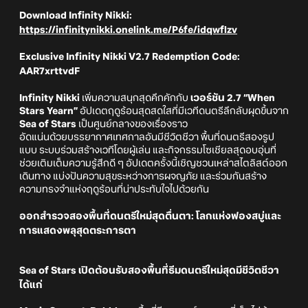
Download Infinity Nikki:
https://infinitynikki.onelink.me/P6fe/idqwflzv
Exclusive Infinity Nikki V2.7 Redemption Code:
AAR7xrttvdF
Infinity Nikki
เพิ่มความสนุกสุดคึกคักกับ
เวอร์ชัน 2.7 “When
Stars Yearn”
อัปเดตฤดูร้อนสุดสดใสที่มีเวทีดนตรีลึกลับผุดขึ้นจาก
Sea of Stars
เป็นศูนย์กลางของเรื่องราว
อัดแน่นด้วยบรรยากาศเทศกาลอันมีชีวิตชีวา พื้นที่ดนตรีสองรูป
แบบ ระบบร่วมสร้างเวทีโดยผู้เล่น และกิจกรรมโซเชียลสุดอบอุ่นที่
ช่วยเติมเต็มความรู้สึกดี ๆ อัปเดตครั้งนี้เชิญชวนเหล่าสไตลิสต์ออก
เดินทาง แบ่งปันความสุขระหว่างการผจญภัย และร่วมกันสร้าง
ความทรงจำแห่งฤดูร้อนที่น่าประทับใจไปด้วยกัน
ออกสำรวจสองพื้นที่ดนตรีใหม่สุดตื่นตา: โลกแห่งฟองสบู่และ
การแสดงพลุสุดตระการตา
Sea of Stars เปิดต้อนรับสองพื้นที่ธีมดนตรีใหม่สุดมีชีวิตชีวา
ได้แก่