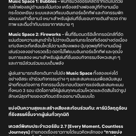
Music Space 1: Bubbles
– พื้นที่ธีมวงออร์เคสตราที่เต็มไปด้วย
กลไกฟองสบู่ต้านแรงโน้มถ่วง เครื่องสร้างฟองสบู่ที่ทำงานเมื่อ
กระโดดเหยียบ ระบบแสงเวทีแบบอินเทอร์แอ็กทีฟ และกิจกรรมพัก
ผ่อนบนเก้าอี้เลานจ์ เหมาะสำหรับผู้เล่นที่ชื่นชอบการเดินสำรวจ ถ่าย
ภาพ และดื่มด่ำกับบรรยากาศสบาย ๆ
Music Space 2: Fireworks
– พื้นที่ธีมดนตรีอิเล็กทรอนิกส์ที่อัด
แน่นด้วยความสนุกเร้าใจ ไม่ว่าจะเป็นแท่นกระโดดที่เด้งอย่างต่อเนื่อง
แท่นจังหวะที่เคลื่อนไหวไปตามเสียงเพลง ปุ่มจุดพลุที่ทำงานเมื่อผู้
เล่นร่วงลงอย่างรวดเร็ว ดอกไม้ไฟแบบอินเทอร์แอ็กทีฟ และจุดนั่ง
ชมการแสดง เหมาะสำหรับผู้เล่นที่ชื่นชอบกิจกรรมจังหวะสนุก ๆ
และการมีส่วนร่วมแบบเต็มพลัง
ผู้เล่นสามารถเลือกเดินทางไปยัง
Music Space
ทั้งสองแห่งได้
อย่างอิสระ เข้าร่วมกิจกรรมต่าง ๆ และสะสมคะแนนเพื่อสนับสนุน
ฝ่ายที่ตนต้องการ กิจกรรมนี้ประกอบด้วยการแข่งขันสะสมคะแนน
ทั้งหมด 3 รอบ เปิดโอกาสให้ผู้เล่นทุกคนร่วมโหวตและตัดสินใจว่ารูป
ลักษณ์สุดท้ายของเวทีดนตรีจะออกมาเป็นแบบใด
แบ่งปันความสุขและสร้างเสียงสะท้อนร่วมกัน: คาร์นิวัลฤดูร้อน
ที่รังสรรค์ขึ้นจากผู้เล่นทั่วทุกมิติ
เควสต์พิเศษประจำเวอร์ชัน 2.7 [Every Moment, Countless
Journeys]
ถ่ายทอดเรื่องราวภายใต้แนวคิดหลักของ
“การแบ่ง