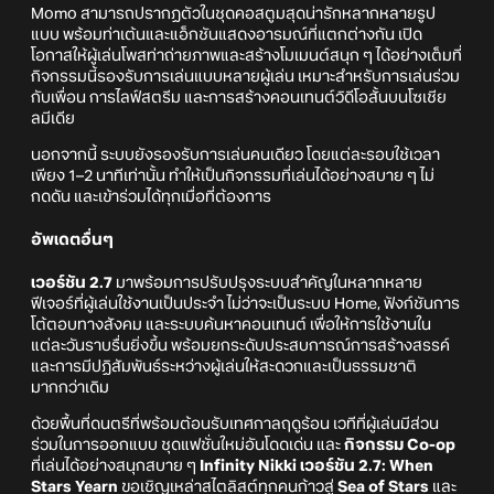
Momo สามารถปรากฏตัวในชุดคอสตูมสุดน่ารักหลากหลายรูป
แบบ พร้อมท่าเต้นและแอ็กชันแสดงอารมณ์ที่แตกต่างกัน เปิด
โอกาสให้ผู้เล่นโพสท่าถ่ายภาพและสร้างโมเมนต์สนุก ๆ ได้อย่างเต็มที่
กิจกรรมนี้รองรับการเล่นแบบหลายผู้เล่น เหมาะสำหรับการเล่นร่วม
กับเพื่อน การไลฟ์สตรีม และการสร้างคอนเทนต์วิดีโอสั้นบนโซเชีย
ลมีเดีย
นอกจากนี้ ระบบยังรองรับการเล่นคนเดียว โดยแต่ละรอบใช้เวลา
เพียง 1–2 นาทีเท่านั้น ทำให้เป็นกิจกรรมที่เล่นได้อย่างสบาย ๆ ไม่
กดดัน และเข้าร่วมได้ทุกเมื่อที่ต้องการ
อัพเดตอื่นๆ
เวอร์ชัน 2.7
มาพร้อมการปรับปรุงระบบสำคัญในหลากหลาย
ฟีเจอร์ที่ผู้เล่นใช้งานเป็นประจำ ไม่ว่าจะเป็นระบบ Home, ฟังก์ชันการ
โต้ตอบทางสังคม และระบบค้นหาคอนเทนต์ เพื่อให้การใช้งานใน
แต่ละวันราบรื่นยิ่งขึ้น พร้อมยกระดับประสบการณ์การสร้างสรรค์
และการมีปฏิสัมพันธ์ระหว่างผู้เล่นให้สะดวกและเป็นธรรมชาติ
มากกว่าเดิม
ด้วยพื้นที่ดนตรีที่พร้อมต้อนรับเทศกาลฤดูร้อน เวทีที่ผู้เล่นมีส่วน
ร่วมในการออกแบบ ชุดแฟชั่นใหม่อันโดดเด่น และ
กิจกรรม Co-op
ที่เล่นได้อย่างสนุกสบาย ๆ
Infinity Nikki เวอร์ชัน 2.7: When
Stars Yearn
ขอเชิญเหล่าสไตลิสต์ทุกคนก้าวสู่
Sea of Stars
และ