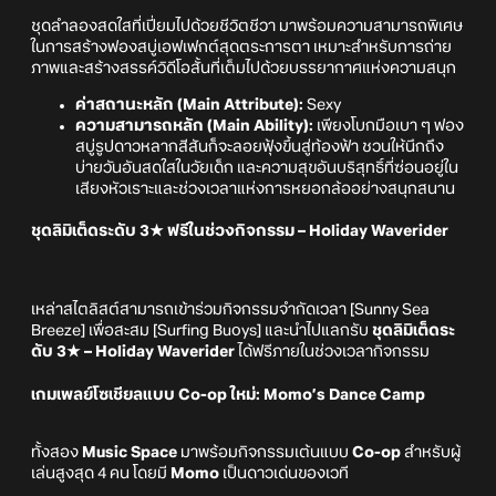
ชุดลำลองสดใสที่เปี่ยมไปด้วยชีวิตชีวา มาพร้อมความสามารถพิเศษ
ในการสร้างฟองสบู่เอฟเฟกต์สุดตระการตา เหมาะสำหรับการถ่าย
ภาพและสร้างสรรค์วิดีโอสั้นที่เต็มไปด้วยบรรยากาศแห่งความสนุก
ค่าสถานะหลัก (Main Attribute):
Sexy
ความสามารถหลัก (Main Ability):
เพียงโบกมือเบา ๆ ฟอง
สบู่รูปดาวหลากสีสันก็จะลอยฟุ้งขึ้นสู่ท้องฟ้า ชวนให้นึกถึง
บ่ายวันอันสดใสในวัยเด็ก และความสุขอันบริสุทธิ์ที่ซ่อนอยู่ใน
เสียงหัวเราะและช่วงเวลาแห่งการหยอกล้ออย่างสนุกสนาน
ชุดลิมิเต็ดระดับ 3★ ฟรีในช่วงกิจกรรม – Holiday Waverider
เหล่าสไตลิสต์สามารถเข้าร่วมกิจกรรมจำกัดเวลา [Sunny Sea
Breeze] เพื่อสะสม [Surfing Buoys] และนำไปแลกรับ
ชุดลิมิเต็ดระ
ดับ 3★ – Holiday Waverider
ได้ฟรีภายในช่วงเวลากิจกรรม
เกมเพลย์โซเชียลแบบ Co-op ใหม่: Momo’s Dance Camp
ทั้งสอง
Music Space
มาพร้อมกิจกรรมเต้นแบบ
Co-op
สำหรับผู้
เล่นสูงสุด 4 คน โดยมี
Momo
เป็นดาวเด่นของเวที