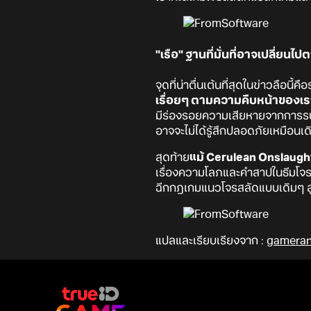
"เรือ" ฐานที่มั่นที่อาจเปลี่ยน
จุดที่น่าตื่นเต้นที่สุดในข่าวลือนี้คื
เรื่อยๆ ตามความคืบหน้าของเร
มีร่องรอยความเสียหายจากการรบ หร
อาจจะไม่ได้รู้สึกปลอดภัยเหมือนเด
สุดท้าย
แม้ Cerulean Onslaught จ
เรื่องความโลภและคำสาปในธีมโจรสล
ฉีกกฎเกมแนวโจรสลัดแบบเดิมๆ สู่ค
แปลและเรียบเรียงจาก :
gameran