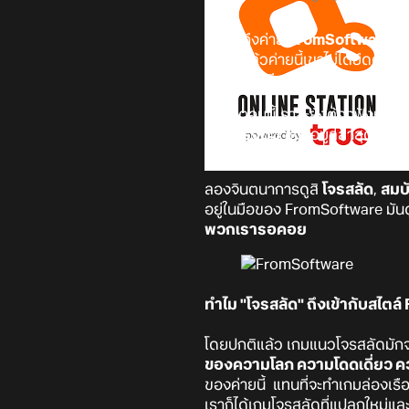
ถ้าพูดถึงค่าย
FromSoftware
เช
จริงๆ แล้วค่ายนี้เขาไม่ได้ยึดติดก
เต้นกันสุดขีด เมื่อมีข้อมูลหลุดมาว
แม้ว่าตอนนี้เราจะยังต้องฟังหูไว้หูอ
แล้วครึ่งตัว
ซึ่งข้อมูลล่าสุดระบุว่
เต็มขั้น ทั้งระบบล่องเรือ การสำรว
ลองจินตนาการดูสิ
โจรสลัด
,
สมบ
อยู่ในมือของ FromSoftware มันดูเ
พวกเรารอคอย
ทำไม "โจรสลัด" ถึงเข้ากับสไต
โดยปกติแล้ว เกมแนวโจรสลัดมักจ
ของความโลภ ความโดดเดี่ยว คว
ของค่ายนี้ แทนที่จะทำเกมล่องเ
เราก็ได้เกมโจรสลัดที่แปลกใหม่แล