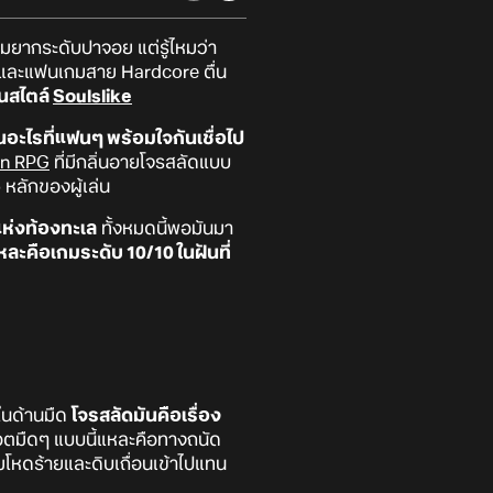
ยากระดับปาจอย แต่รู้ไหมว่า
องและแฟนเกมสาย Hardcore ตื่น
นสไตล์
Soulslike
นอะไรที่แฟนๆ พร้อมใจกันเชื่อไป
on RPG
ที่มีกลิ่นอายโจรสลัดแบบ
b หลักของผู้เล่น
แห่งท้องทะเล
ทั้งหมดนี้พอมันมา
แหละคือเกมระดับ 10/10 ในฝันที่
ในด้านมืด
โจรสลัดมันคือเรื่อง
็อตมืดๆ แบบนี้แหละคือทางถนัด
โหดร้ายและดิบเถื่อนเข้าไปแทน