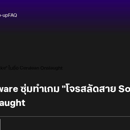
p-up
FAQ
ike" ในชื่อ Cerulean Onslaught
are ซุ่มทำเกม "โจรสลัดสาย Sou
laught