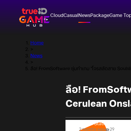
Cloud
Casual
News
Package
Game To
Home
>
News
>
ลือ! FromSoftware ซุ่มทำเกม "โจรสลัดสาย Soulsl
ลือ! FromSoftw
Cerulean Ons
Online Station
2 months ago
29