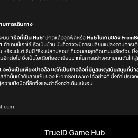
ไปตามการเดินทาง
อระบบ "
เรือที่เป็น Hub
" ปกติแล้วจุดพักหรือ
Hub ในเกมของ FromSof
า
ถ้าเกมนี้เราใช้เรือเป็นบ้าน มันก็อาจจะมีการเปลี่ยนแปลงตามการเดิน
ือแม้แต่เริ่มมี "สิ่งแปลกปลอม" ที่ชวนขนลุกติดมาบนเรือด้วย ยิ่งค
ิมอีกต่อไป ซึ่งเป็นไอเดียที่ยอดเยี่ยมมากในการสร้างความกดดันให้ผู้
ะยังเป็นเพียงข่าวลือ แต่ก็เป็นข่าวลือที่มีมูลเหตุสนับสนุนที่น
ัดนั้นเข้ากับลายเซ็นของ FromSoftware ได้อย่างดี ซึ่งถ้าโปรเจกต์น
วามมืดมิดที่ลึกซึ้งและดำดิ่งกว่าเดิมแน่นอน!
t.com
TrueID Game Hub