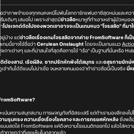
ื่อว่าภาพจำของทุกคนคงหนีไม่พ้นโลกดาร์กแฟนตาซีสุดหม่นและความ
ับธีมเดิมๆ เสมอไป เพราะล่าสุดมี
ข่าวลือ
หนาหูที่ทำเอาเหล่าผู้มัวหม
่า
โปรเจกต์ถัดไปของพวกเขาอาจจะเป็นเกมแนว "โจรสลัด" ที่มาใ
ยู่บ้าง แต่
ข่าวลือเรื่องเกมโจรสลัดจากค่าย FromSoftware ก็เป็
าเกมนี้อาจใช้ชื่อว่า
Cerulean Onslaught
โดยจะเป็นเกมแนว
Acti
จเกาะต่างๆ และที่น่าสนใจที่สุดคือการใช้ "เรือ" เป็นฐานที่มั่นหรือ Hu
ัติต้องสาป
,
เรือผีสิง
,
ซากปรักหักพังใต้สมุทร
และ
อสุรกายยักษ์
ข้ากันได้ดีแบบไม่น่าเชื่อ จนหลายคนมองว่าถ้าข่าวลือนี้เป็นจริง
นี่
ล์ FromSoftware?
ะเน้นความสนุกสนาน การผจญภัยที่อิสระเสรี แต่ถ้าเรามองลึกลงไป
ามรุนแรง ความเชื่อเรื่องโชคลาง และการทรยศหักหลัง
ซึ่งพล
รือแบบสดใส FromSoftware แค่ดึงความโรแมนติกออกไป แล้วใส่ความ
ะท้าทายกว่าที่เคยเห็นในตลาดแล้ว