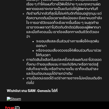
เรื่อย ๆ ทำให้แผนที่วางไว้พังได้ง่าย ๆ และทุกความผิด
พลาดของเราจะกลายเป็นแต้มต่อให้ผู้พิพากษาทันที
ภัยร้ายที่น่ากลัวที่สุดไม่ใช่แค่กับดักที่ซ่อนอยู่ทุกมุม แต่
คือความกดดันเมื่อเวลาเหลือน้อยลง ยิ่งเราหมดกำลัง
ใจ การเอาชีวิตรอดก็จะยิ่งยากขึ้นเรื่อย ๆ จนสุดท้าย
เราอาจจะพลาดท่าไปติดกับดักดัดนิสัยของผู้พิพากษา
และเมื่อถึงตอนนั้น เราต้องเลือกทางเดินชีวิตตัวเอง
ว่า
จะยอมเสียสละชิ้นส่วนร่างกายเพื่อให้หลุดพ้น
ออกมา
หรือจะยอมเสี่ยงดวงรอให้เพื่อนร่วมทีมมาช่วย
ให้ทันเวลา
การตัดสินใจเลือกในแต่ละครั้งจะส่งผลกับเราไปตลอด
ทั้งเกม ถ้ายอมเสียแขน การแก้ปริศนาหรือการต่อสู้
กลับก็จะยากขึ้น หรือถ้าขาบาดเจ็บ เราก็จะเดินช้าลง
และโดนต้อนจนมุมได้ง่ายกว่าเดิม
งานนี้รอดน่ะรอดได้ แต่ร่างกายอาจจะไม่เหมือนเดิมอีก
ต่อไป
Wishlist เกม SAW: Genesis ได้ที่