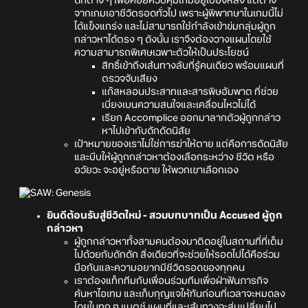
ดักต่าง ๆ เพื่อคอยควบคุมเกมอยู่เบื้องหลัง แต่ต่าง
จากเกมเอาชีวิตรอดทั่วไป เพราะผู้พิพากษาในเกมนี้ไม่
ได้แข็งแกร่ง และไม่สามารถใช้กำลังเข้าข่มกลุ่มผู้ถูก
กล่าวหาได้ตรง ๆ ดังนั้น เราจึงต้องวางแผนโดยใช้
ความสามารถพิเศษเฉพาะตัวให้เป็นประโยชน์
สิทธิ์เข้าถึงเส้นทางลับที่รู้คนเดียว พร้อมแผนที่
ตรวจจับเสียง
แก๊สหลอนประสาทและสารพิษอัมพาต ที่ช่วย
เบี่ยงเบนความสนใจและเคลื่อนไหวไม่ได้
เรียก Accomplice ออกมาลากตัวผู้ถูกกล่าว
หาไปเข้ากับดักดัดนิสัย
เป้าหมายของเราไม่ใช่การฆ่าให้ตาย แต่คือการดัดนิสัย
และบีบให้ผู้ถูกกล่าวหาต้องเลือกระหว่าง ชีวิต หรือ
อวัยวะ จะอยู่หรือตาย ให้พวกเขาเลือกเอง
ยินดีต้อนรับสู่ชีวิตใหม่ - สวมบทบาทเป็น Accused ผู้ถูก
กล่าวหา
ผู้ถูกกล่าวหาทั้งสามคนต้องมาติดอยู่ในสถานที่ที่เต็ม
ไปด้วยกับดักดัก สิ่งเดียวที่จะช่วยให้รอดไปได้คือร่วม
มือกันและความอยากมีชีวิตรอดของทุกคน
เราต้องแท็กทีมกับเพื่อนร่วมทีมเพื่อฝ่าฟันภารกิจ
ค้นหาไอเทม และเก็บกุญแจให้ทันก่อนที่เวลาจะหมดลง
โดยในทุก ๆ แมตช์ แผนที่และเส้นทางจะสุ่มเปลี่ยนไป