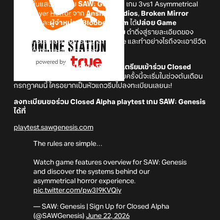
กติกานั้นแสนง่ายดาย
SAW: Genesis
เกม 3vs1 Asymmetrical
Multiplayer
Horror
จาก
Anshar Studios
,
Broken Mirror
Games
และ
ผู้จำหน่าย Bloober Team
ได้
ปล่อย Game
Features Overview ออกมาให้รับชม
ดำดิ่งสู่รายละเอียดของ
ระบบการเล่นเชิงกลยุทธ์ในฐานะ Judge และทำอย่างไรถึงจะเอาชีวิต
รอดได้ในฐานะเหล่า Accused
นอกจากนี้
ตัวเกมได้เปิดให้ลงทะเบียนเตรียมเข้าร่วม Closed
Alpha playtest ด้วย!
โดยการทดสอบครั้งนี้จะเริ่มในช่วงต้นเดือน
กรกฎาคมนี้ ใครอยากเป็นหัวแถวรีบไปลงทะเบียนเลยนะ!
ลงทะเบียนขอร่วม Closed Alpha playtest เกม SAW: Genesis
ได้ที่
playtest.sawgenesis.com
The rules are simple…
Watch game features overview for SAW: Genesis
and discover the systems behind our
asymmetrical horror experience.
pic.twitter.com/pw3I9KVQiy
— SAW: Genesis | Sign Up for Closed Alpha
(@SAWGenesis)
June 22, 2026