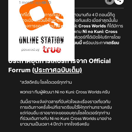
1 month ago
20
หลังจากที่ได้เปิดให้บริการกันมาอย่างยาวนานถึง 4 ปี ตอนนี้ก็ดู
เหมือนว่าจะมีข่าวชวนให้ใจหายมาบอกต่อกันแล้ว เมื่อล่าสุดนั้นใน
Forum ทางการของตัวเกม
Ni no Kuni: Cross Worlds
ก็ได้มีการ
ประกาศเตรียมยุติการให้บริการของตัวเกม
Ni no Kuni: Cross
Worlds
เซิร์ฟเวอร์ปัจจุบัน (ซึ่งเป็นเซิร์ฟเวอร์ทีได้เปิดให้บริการโดย
เชื่อมกับ MARBLEX) ในวันที่
17 กันยายนนี้
พร้อมประกาศ
เตรียม
ย้ายตัวเกมไปยังเซิร์ฟโกลบอลใหม่!
ประกาศยุติการให้บริการจาก Official
Forrum (
ประกาศฉบับเต็ม)
"สวัสดีครับ โซลไดเวอร์ทุกท่าน
พวกเรา ทีมผู้พัฒนา Ni no Kuni: Cross Worlds ครับ
วันนี้เราจะแจ้งข่าวสารที่บีบหัวใจและเรื่องราวเกี่ยวกับ
การเดินทางครั้งใหม่ที่เราเตรียมไว้ให้ทุกท่านทราบครับ
แต่ก่อนอื่น เราอยากจะขอขอบคุณโซลไดเวอร์ทุกท่าน
ที่ร่วมเดินทางกับ Ni no Kuni: Cross Worlds มาอย่าง
ยาวนานเป็นเวลา 4 ปีกว่า จากใจจริงครับ