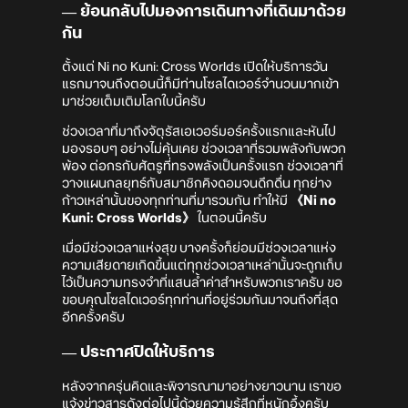
― ย้อนกลับไปมองการเดินทางที่เดินมาด้วย
กัน
ตั้งแต่ Ni no Kuni: Cross Worlds เปิดให้บริการวัน
แรกมาจนถึงตอนนี้ก็มีท่านโซลไดเวอร์จำนวนมากเข้า
มาช่วยเต็มเติมโลกใบนี้ครับ
ช่วงเวลาที่มาถึงจัตุรัสเอเวอร์มอร์ครั้งแรกและหันไป
มองรอบๆ อย่างไม่คุ้นเคย ช่วงเวลาที่รวมพลังกับพวก
พ้อง ต่อกรกับศัตรูที่ทรงพลังเป็นครั้งแรก ช่วงเวลาที่
วางแผนกลยุทธ์กับสมาชิกคิงดอมจนดึกดื่น ทุกย่าง
ก้าวเหล่านั้นของทุกท่านที่มารวมกัน ทำให้มี
《Ni no
Kuni: Cross Worlds》
ในตอนนี้ครับ
เมื่อมีช่วงเวลาแห่งสุข บางครั้งก็ย่อมมีช่วงเวลาแห่ง
ความเสียดายเกิดขึ้นแต่ทุกช่วงเวลาเหล่านั้นจะถูกเก็บ
ไว้เป็นความทรงจำที่แสนล้ำค่าสำหรับพวกเราครับ ขอ
ขอบคุณโซลไดเวอร์ทุกท่านที่อยู่ร่วมกันมาจนถึงที่สุด
อีกครั้งครับ
― ประกาศปิดให้บริการ
หลังจากครุ่นคิดและพิจารณามาอย่างยาวนาน เราขอ
แจ้งข่าวสารดังต่อไปนี้ด้วยความรู้สึกที่หนักอึ้งครับ