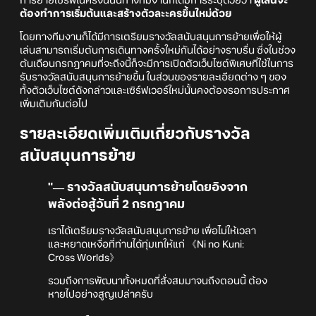
การย้ายเซิร์ฟในครั้งนี้นั้นทางทีมงานก็ได้มีการระบุด้วยว่า
ผู้เล่นจะ
ต้องทำการเริ่มต้นและสร้างตัวละะครขึ้นใหม่ด้วย
โดยทางทีมงานก็ได้มีการเตรียมรางวัลสนับสนุนการย้ายเพื่อให้ผู้
เล่นสามารถเริ่มต้นการเดินทางครั้งใหม่กันได้อย่างราบรื่น ซึ่งในช่วง
ต้นเดือนกรกฎาคมที่จะถึงนี้ก็จะมีการเปิดตัวเว็บไซต์พิเศษที่ใช้ในการ
รับรางวัลสนับสนุนการย้ายขึ้น ในส่วนของรายละเอียดต่าง ๆ ของ
ทั้งตัวเว็บไซต์ดังกล่าวและเซิร์ฟเวอร์ใหม่นั้นคงต้องรอการประกาศ
เพิ่มเติมกันต่อไป
รายละเอียดเพิ่มเติมเกี่ยวกับรางวัล
สนับสนุนการย้าย
"
― รางวัลสนับสนุนการย้ายโดยอิงจาก
พลังต่อสู้วันที่ 2 กรกฎาคม
เราได้เตรียมรางวัลสนับสนุนการย้าย เพื่อไม่ให้เวลา
และหยาดเหงื่อที่ท่านได้ทุ่มเทให้แก่ 《Ni no Kuni:
Cross Worlds》
รวมถึงการพัฒนาทั้งหมดที่สั่งสมมาจนถึงตอนนี้ ต้อง
หายไปอย่างสูญเปล่าครับ