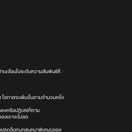
นเงื่อนไขระดับความสัมพันธ์ที่
อกาสจะเพิ่มขึ้นตามจำนวนครั้ง
ตกลงหรือปฏิเสธก็ตาม
์ของเราจะไม่ลด
นจะช่วยปลดล็อกบทสนทนาพิเศษฉลอง