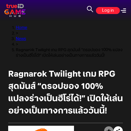
Log in
Home
>
News
>
Ragnarok Twilight เกม RPG สุดมันส์ “ดรอปของ 100% แปลง
ร่างเป็นฮีโร่ได้!” เปิดให้เล่นอย่างเป็นทางการแล้ววันนี้!
Ragnarok Twilight เกม RPG
สุดมันส์ “ดรอปของ 100%
แปลงร่างเป็นฮีโร่ได้!” เปิดให้เล่น
อย่างเป็นทางการแล้ววันนี้!
Online Station