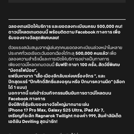
ฉลองเกมเปิดให้บริการ และยอดลงทะเบียนครบ 500,000 คน!
ดาวน์โหลดเกมตอนนี้ พร้อมติดตาม Facebook ทางการ เพื่อ
รับของรางวัลสุดพิเศษเลย!
ด้วยแรงสนับสนุนจากผู้เล่นทุกคนยอดลงทะเบียนล่วงหน้าในหลาย
ประเทศทั่วเอเชียตะวันออกเฉียงใต้ทะลุ
500,000 คนแล้ว
! เพื่อ
ฉลองความสำเร็จนี้และการเปิดให้บริการอย่างเป็นทางการ
เพียงดาวน์โหลดเกมตอนนี้
รับฟรี! กาชา 100 ครั้ง, สัตว์ขี่พิเศษ
“มังกรไฟน้อย”,
แฟชั่นหายาก “เสื้อ·เมืองลึกลับแห่งเครื่องจักร ”, และ
ปีกสุดแรร์ “ปีกศักดิ์สิทธิ์แสงอรุณ หรือ ปีกมารความมืด” (เลือก
ได้ 1 แบบ)
นอกจากนี้ แค่เข้าร่วมกิจกรรมยืนยันการดาวน์โหลดบน
Facebook ทางการ
ยังมีสิทธิ์ลุ้นรับของรางวัลใหญ่มากมาย เช่น
iPhone 17 Pro Max, Galaxy S25 Ultra, iPad Air 7,
เหรียญที่ระลึก Ragnarok Twilight ทองคำ 999, สินค้าลิมิเต็ด
เอดิชัน Deviling สุดน่ารัก!