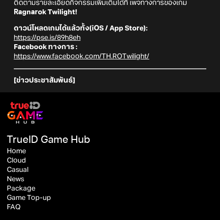
ติดตามรายละเอียดกิจกรรมเพิ่มเติมได้ที่ เพจทางการของเกม
Ragnarok Twilight!
ดาวน์โหลดเกมได้แล้วทั้ง(iOS / App Store):
https://pse.is/89h8eh
Facebook ทางการ :
https://www.facebook.com/TH.ROTwilight/
[ข่าวประชาสัมพันธ์]
TrueID Game Hub
Home
Cloud
Casual
News
Package
Game Top-up
FAQ