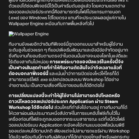
ผู้ใช้งานส่วนใหญ่ก็แทบจะไม่เคยแตะวอลเปเปอร์ประเภทนี้เลย เพราะ
ตัวแอปได้ซ่อนฟีเจอร์นี้ไว้เป็นค่าเริ่มต้นอยู่แล้ว โดยความแตกต่าง
ของวอลเปเปอร์ประเภทนี้คือสามารถรันไฟล์โปรแกรมภายนอก
(.exe) ของ Windows ได้โดยตรง แทนที่จะประมวลผลอยู่แค่ภายใน
Wallpaper Engine เหมือนกับภาพพื้นหลังทั่วไป
ทีมงานยังเผยอีกว่าเดิมทีฟีเจอร์นี้ถูกออกแบบมาสำหรับผู้ใช้งาน
ระดับสูงในช่วงแรก ๆ ที่แอปเพิ่งเริ่มพัฒนาและยังมีข้อจำกัดอยู่มาก
ซึ่งทีมงานก็ยอมรับตามตรงว่าในตอนนั้นอาจจะมองโลกในแง่ดีและ
ไร้เดียงสาเกินไปหน่อย
การแพร่ระบาดของมัลแวร์ในครั้งนี้จึง
เป็นฟางเส้นสุดท้ายที่ทำให้ทีมงานตัดสินใจว่าถึงเวลาแล้วที่
ต้องบอกลาฟีเจอร์นี้
และเน้นย้ำว่าการเปิดช่องโหว่ให้ใครก็ได้
สามารถแชร์ไฟล์ .exe แปลกปลอมลงบน Workshop ได้อย่าง
ง่ายดายนั้น เป็นความเสี่ยงที่ไม่อาจยอมรับได้อีกต่อไป
การเปลี่ยนแปลงนี้จะทำให้ผู้ใช้งานไม่สามารถอัปโหลดหรือ
ดาวน์โหลดวอลเปเปอร์ประเภท Application ผ่าน Steam
Workshop ได้อีกต่อไป
ส่วนใครที่กำลังใช้งานอยู่ ทางทีมงานก็ได้
ให้เวลาผ่อนผันประมาณหนึ่งสัปดาห์ในการแบคอัปไฟล์เก็บไว้ใน
เครื่องก่อนที่ไฟล์จะถูกลบออกจากระบบสาธารณะ แต่ทั้งนี้ตัวไฟล์
วอลเปเปอร์แบบ Application จะยังคงใช้งานแบบออฟไลน์บนพีซี
ของแต่ละคนได้ตามปกติ เพียงแต่จะไม่สามารถแชร์ผ่าน Workshop
ได้แล้ว พร้อมกันนี้ทางทีมผู้พัฒนาก็ได้กล่าวขอโทษสำหรับผลกระทบ