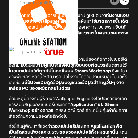
1 month ago
10
หลังจากที่เกิดเรื่องวุ่นวายไปเมื่อไม่นานมานี้ ดูเหมือนว่า
ทีมงานแอป
ยอดนิยมอย่าง
Wallpaper Engine
จะหันมาใช้มาตรการขั้นเด็ด
ขาด
ถอดวอลเปเปอร์หลายพันรายการออกจากระบบ เพราะ
จับได้
ว่ามีกลุ่มแฮกเกอร์หัวหมอแอบแฝงมัลแวร์มาในคราบของภาพ
พื้นหลังแต่งหน้าจอ
โดยก่อนหน้านี้ Kaspersky บริษัทด้านความปลอดภัยทางไซเบอร์ได้
ออกมาเปิดเผยว่า
มีผู้ไม่ประสงค์ดีซุกซ่อนซอฟต์แวร์อันตรายไว้
ในวอลเปเปอร์ที่ถูกอัปโหลดขึ้นบน Steam Workshop
ซึ่งแม้ว่า
ภาพพื้นหลังเหล่านี้จะสามารถเปิดใช้งานได้ตามปกติเหมือนไม่มีอะไร
เกิดขึ้น
แต่มันจะแอบดูดข้อมูลบัญชีและข้อมูลสำคัญอื่นๆ จาก
เครื่อง PC ของเหยื่อกลับไปด้วย
ด้วยเหตุนี้ทางทีมผู้พัฒนา Wallpaper Engine จึงได้ประกาศยกเลิก
การสนับสนุนวอลเปเปอร์ประเภท
"Application" บน Steam
Workshop อย่างถาวร
โดยระบุว่าฟีเจอร์เก่าแก่นี้ไม่คุ้มค่ากับความ
เสี่ยงด้านความปลอดภัยอีกต่อไป
ทั้งนี้ทีมผู้พัฒนาชี้แจงว่า
วอลเปเปอร์ประเภท Application คิด
เป็นสัดส่วนเพียงแค่ 0.5% ของวอลเปเปอร์ทั้งหมดเท่านั้น
แถม