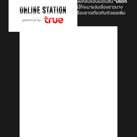
ล่าสุดนั้นทาง
HoYoverse
ก็ได้ทำการเผยคลิปแอนิเมชันสั้น
"มรดก
ชิ้นสุดท้าย"
ออกมา ซึ่งในแอนิเมชันสั้นนี้ก็จะมาแง้มเรื่องราวบาง
ส่วนของ Sandrone ให้เราได้มาเรียนรู้เรื่องราวเกี่ยวกับตัวเธอเพิ่ม
เติมกัน ว่าแล้วเราไปรับชมกัน!