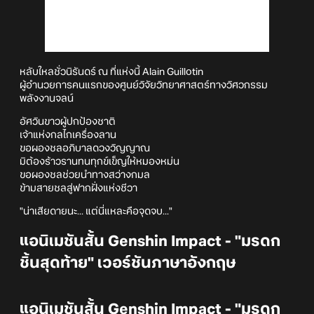
หลับใหลชั่วนิรันดร์ ณ ที่แห่งนี้ Alain Guillotin
ผู้อำนวยการคนแรกของศูนย์วิจัยวิทยาศาสตร์ทางวิศวกรรม
พลังงานจลน์
อัศวินขาวผู้ปกป้องชาติ
เจ้าแห่งกลไกเครื่องลาน
ขอผองชลอภิบาลดวงวิญญาณ
มิต้องร้าวรานทนทุกข์เข็ญให้หมองหม่น
ขอผองชลช่วยนำทางสว่างกมล
ข้ามสายชลสู่ฟากฝั่งแห่งชีวา
"น่าเสียดายนะ... แต่นี่แหละคือจุดจบ..."
แอนิเมชันสั้น Genshin Impact - "มรดก
ชิ้นสุดท้าย" เวอร์ชันภาษาอังกฤษ
แอนิเมชันสั้น Genshin Impact - "มรดก