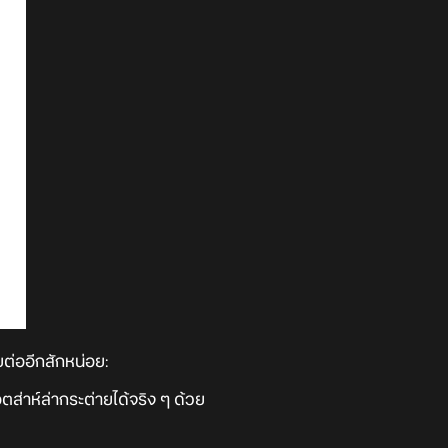
ต่ออีกสักหน่อย:
ตส่าห์ล่ากระต่ายได้จริง ๆ ด้วย