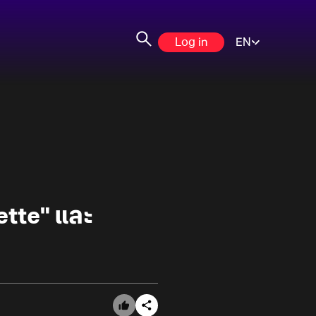
Log in
EN
ette" และ