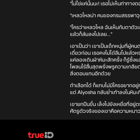
"ไม่ใช่แค่นั้นนะ! เธอไม่เห็นท่าทา
"เหลวไหลน่า คนของกรมสรรพาวุธจะม
"ใครว่าเหลวไหล ฉันเห็นกับตาตัวเ
แล้วก็ล้มลงไปเลย..."
เอาเป็นว่า เขาเป็นเด็กหนุ่มที่ผู้คน
เดี๋ยวก่อน เธอคงไม่ได้ลืมไปแล้วห
แค่ลองเดินฝ่าหิมะสักครั้ง ก็รู้ซึ้
โพลนไร้สิ้นสุดพรั่งพรูความเกลียดชั
สิ่งตอบแทนอีกด้วย
ถ้าเลือกได้ ก็แทบไม่มีใครอยากอ
แต่ Alyosha กลับย่ำเท้าลงในหิมะที
เขายกปืนขึ้น เล็งไปยังเหยื่อที่อยู่
ศัตรูตัวจริงของเขาคือความหนาวเ