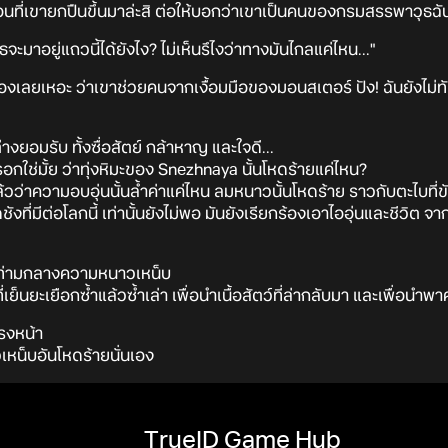
งตอนที่เขายกปืนขึ้นมาล่ะสิ ต่อให้บอกว่าเขาเป็นคนของกรมสรรพาวุธฉันก
าอยู่แถวนี้ได้ยังไง? ไม่เห็นรึไงว่าทางมันไกลแค่ไหน..."
องเลยเหอะ ว่าเขาช่วยคนจากเงื้อมมือของมอนสเตอร์ ปัง! ฉันยังไม่ทั
ต่างยอมรับ ทั้งซื่อสัตย์ กล้าหาญ และใจดี...
รอกใช่มั้ย ว่าทุ่งหิมะของ Snezhnaya นั้นโหดร้ายแค่ไหน?
งแล้วว่าความอบอุ่นนั้นล้ำค่าแค่ไหน ลมหนาวนั้นโหดร้าย ราวกับตะไบที่ขั
งที่มีต่อโลกนี้ เท่านั้นยังไม่พอ มันยังเรียกร้องเอาไออุ่นและชีวิต จากส
ยู่ท่ามกลางความหนาวเหน็บ
่เย็นยะเยือกซ้ำแล้วซ้ำเล่า เพื่อนำเนื้อสัตว์ที่ล่ากลับมา และเพื่อน
ตรงหน้า
หน็บอันโหดร้ายนั่นเอง
TrueID Game Hub