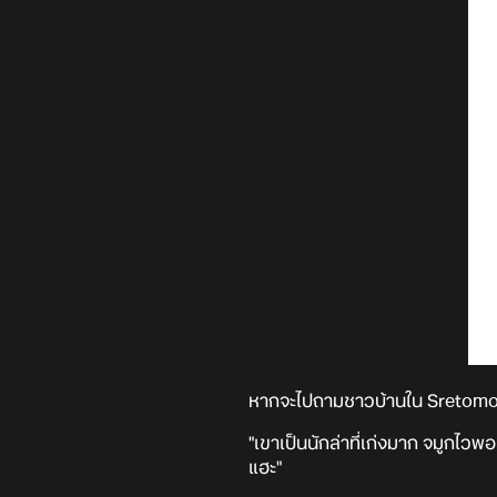
หากจะไปถามชาวบ้านใน Sretomoroz
"เขาเป็นนักล่าที่เก่งมาก จมูกไวพ
แฮะ"