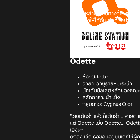
เชื่อว่าเหล่านักเดินทางทั้งหลาย
ต่าง ๆ มาให้ได้ตื่นเต้นกันอย่างม
ในเกม
Genshin Impact
ในอนาคตใ
หนึ่งของตัวละครที่ได้เผยโฉมหน้า
ว่าแล้วเราไปพบกับ "
Odette
" นั
Odette
ชื่อ: Odette
ฉายา: วายุร่ายหิมะระบำ
นักเต้นบัลเลต์หลักของคณ
สลักดารา: น้ำแข็ง
กลุ่มดาว: Cygnus Olor
"เธอเต้นรำ แล้วก็เต้นรำ... สาย
แต่ Odette เอ๋ย Odette... Odett
เอง♪~
ตกลงแล้วเธอชอบอยู่บนเวทีให้ผู