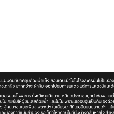
แผ่นดินที่ปกคลุมด้วยน้ำแข็ง ยอมเดินเข้าไปในโรงละครนั้นไม่ใช่เรื่
ู่ข้างเตาผิง มากกว่าจะฝ่าหิมะออกไปชมการแสดง แต่การแสดงบัลเลต์ข
สเตอร์ของโรงละคร ก็จะมีแถวคิวยาวเหยียดปรากฏอยู่หน้าช่องขายตั๋ว
ม่เคยยิ้มให้ผู้ชมเลยด้วยซ้ำ และไม่ใช่เพราะเธออบอุ่นเป็นกันเองด้ว
ดียว ผู้คนมาชมเธอเพียงเพราะว่า ในเสี้ยวนาทีที่เธอยืนบนปลายเท้า แ
ละท่วงท่าที่แม่นยำของเธอ ก็ทำให้ทุกคนในที่นั้นต่างกลั้นหายใจ สำห