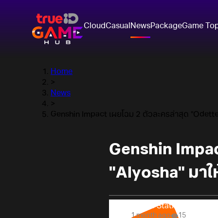
Cloud
Casual
News
Package
Game To
Home
>
News
>
Genshin Impact เผยโฉม 2 ตัวละครล่าสุด "Odette"
Genshin Impac
"Alyosha" มาให
Online Station
1 month ago
15