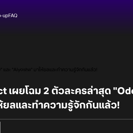
p-up
FAQ
 และ "Alyosha" มาให้ยลและทำความรู้จักกันแล้ว!
t เผยโฉม 2 ตัวละครล่าสุด "Od
้ยลและทำความรู้จักกันแล้ว!