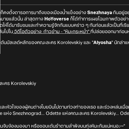
นั้นก็คงตั้งตารอการมาถึงของเมืองน้ำแข็งอย่าง
Snezhnaya
กันอยู่อ
ากมายแล้วนั้น ล่าสุดทาง
HoYoverse
ก็ได้ทำการเผยโฉมภาพตัวอย่าง 
ห้ได้มารับชมและทำความรู้จักกันแบบคร่าว ๆ กันก่อนแล้วเป็นที่เรียบร
กันไปใน
วิดีโอตัวอย่าง: ก้าวข้าม - "หิมะกระหน่ำ"
ที่ปล่อยออกมาก่อนห
กเต้นบัลเลต์หลักของคณะละคร Korolevskiy และ "
Alyosha
" นักล่า
ะละคร Korolevskiy
ตาและหัวใจของผู้คนต่างโบยบินไปตามท่วงท่าของเธอ และร่วงหล่นเมื่
e แห่ง Snezhnograd... Odette แห่งคณะละคร Korolevskiy... Odette
้คนจับจ้องมองมา หรือชอบเต้นรำตามลำพังบนทุ่งหิมะกันแน่หนอ♪~"