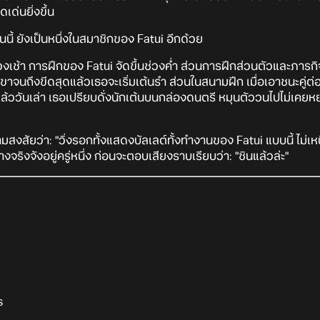
เด่นยิ่งขึ้น
นี้ ยังเป็นหนึ่งในสมาชิกของ Fatui อีกด้วย
ช้า การฝึกของ Fatui จัดขึ้นช่วงค่ำ ส่วนการฝึกส่วนตัวและภารกิจฉ
าจนถึงขีดสุดแล้วเธอจะเริ่มเต้นรำ ส่วนในสนามฝึก เมื่อเอาชนะคู่ต่อสู
นแล้ววันเล่า เธอเปรียบดั่งนักเต้นบนกล่องดนตรี หมุนตัววนไปไม่เคยหยุ
สัยว่า: "วิ่งรอกทั้งแสดงบัลเลต์ทั้งทำงานของ Fatui แบบนี้ ไม่เห
างจริงจังอยู่ครู่หนึ่ง ก่อนจะตอบเสียงราบเรียบว่า: "ชินแล้วล่ะ"
s