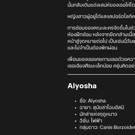
นั้นกลับเติมแต่งเสน่ห์ของเธอให้โดด
หญิงสาวผู้อยู่ใต้แสงสปอร์ตไลท์คน
การซ้อมของคณะละครจัดขึ้นในช่วงเ
ห้องฝึกซ้อม หลังจากยืดกล้ามเนื้อข
หน้าสู่จุดหมายต่อไป เป็นเช่นนี้วั
และไม่จำเป็นต้องพักผ่อน
เพื่อนของเธอเคยถามเธอด้วยความสง
เธอเอียงศีรษะเล็กน้อย ครุ่นคิดอย่
Alyosha
ชื่อ: Alyosha
ฉายา: สุนัขล่าโฉบอัสนี
นักล่าแห่งฤดูหนาว
วิชั่น: ไฟฟ้า
กลุ่มดาว: Canis Borzoide