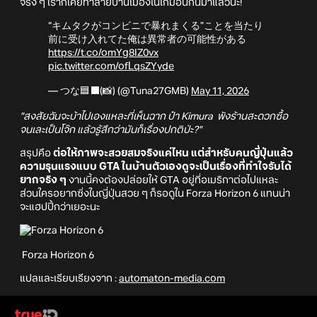
จริง ๆ เราก็เคยทำลายบ้านเมืองในเกมอื่นกันมาแล้วนะ!
“キムタクがコンビニで暴れまくる”ことを当たり
前に受け入れてた俺は異常者の可能性がある
https://t.co/omYg8IZ0vx
pic.twitter.com/ofLqsZYyde
— つな🟦⬛️(📸) (@Tuna27GMB)
May 11, 2026
"สงสัยฉันจะบ้าไปเองแหละที่เห็นฉาก ป๋า Kimura พังร้านสะดวกซื้อ
จนเละเป็นโจ๊ก แล้วรู้สึกว่ามันก็เรื่องปกติป่ะ?"
สรุปคือ
ต่อให้ภาพจะสวยสมจริงแค่ไหน แต่สำหรับคนญี่ปุ่นแล้ว
ความรุนแรงแบบ GTA ในบ้านตัวเองดูจะเป็นเรื่องที่ทำใจรับได้
ยากจริง ๆ
งานนี้คงต้องปล่อยให้ GTA อยู่ที่อเมริกาต่อไปแหละ
ส่วนใครอยากซิ่งในญี่ปุ่นสวย ๆ ก็รอดูใน Forza Horizon 6 แทนน่า
จะแฮปปี้กว่าเยอะนะ
Forza Horizon 6
แปลและเรียบเรียงจาก :
automaton-media.com