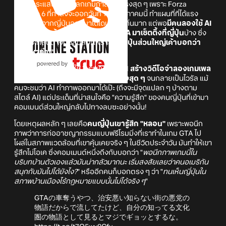
ช่วงนี้กระแสญี่ปุ่นในโลกเกมกำลังมาแรงสุด ๆ เพราะ Forza
Horizon 6 ที่กำลังจะออกวันที่ 19 พฤษภาคมนี้ ทำแผนที่ที่ได้แรง
บันดาลใจจากญี่ปุ่นออกมาได้โดนใจเจ้าถิ่นมาก แต่พอ
มีคนลองใช้ AI
จำลองภาพถ้าเกมมหาโจรอย่าง GTA มาเซ็ตติ้งที่ญี่ปุ่น
บ้าง ซึ่ง
ฟีดแบ็คกลับต่างกันลิบลับ! เพราะ
คนญี่ปุ่นส่วนใหญ่เค้าบอกว่า
"อย่าหาทำ!"
เรื่องของเรื่องคือมีผู้ใช้ X รายหนึ่งใช้ AI
สร้างวิดีโอจำลองเกมเพล
ย์ GTA 5 ในเวอร์ชันญี่ปุ่นแบบสมจริงสุด ๆ
จนกลายเป็นไวรัล แม้
คนจะชมว่า AI ทำภาพออกมาได้เป๊ะ (ถึงจะมีจุดแปลก ๆ บ้างตาม
สไตล์ AI) แต่ประเด็นที่น่าสนใจคือ "ความรู้สึก" ของคนญี่ปุ่นที่เข้ามา
คอมเมนต์ส่วนใหญ่กลับไปทางลบซะอย่างนั้น!
โดยเหตุผลหลัก ๆ เลยคือ
คนญี่ปุ่นเขารู้สึก "หลอน"
เพราะพอนึก
ภาพว่าการก่ออาชญากรรมแบบฟรีโรมมิ่งที่เราทำในเกม GTA ไป
โผล่ในสภาพแวดล้อมที่เขาคุ้นเคยจริง ๆ ในชีวิตประจำวัน มันทำให้เขา
รู้สึกไม่โอเค ซึ่งคอมเมนต์หนึ่งถึงกับบอกว่า "
พอนึกภาพเกมนี้ใน
บริบทบ้านตัวเองแล้วมันน่ากลัวมากนะ เริ่มสงสัยเลยว่าคนอเมริกัน
สนุกกับมันไปได้ยังไง?
" หรืออีกคนก็บอกตรง ๆ ว่า "
ทนเห็นญี่ปุ่นใน
สภาพบ้านเมืองไร้กฎหมายแบบนั้นไม่ได้จริง ๆ
"
GTAの車奪うやつ、治安悪い知らない街の悪党の
物語だからで流してたけど、自分の知ってる文化
圏の物語として見るとマジでギョッとするな。