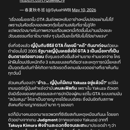
https://t.co/t7Q5wy8Cfy
— 春夏秋冬巡 (@SyluahWB)
May 10, 2026
"เรื่องขโมยรถใน GTA ฉันยังพอหลับตาข้างหนึ่งปล่อยผ่านไปได้
เพราะมันคือเรื่องของพวกกุ๊ยในย่านสลัมที่เราไม่รู้จัก
แต่พอต้องมาเห็นภาพความเถื่อนพวกนี้เกิดขึ้นในบ้านเมืองและ
วัฒนธรรมที่เราโตมาจริง ๆ มันเป็นอะไรที่รับไม่ได้อย่างแรง"
ซึ่งที่จริงแล้ว
ญี่ปุ่นกับซีรีส์ GTA ก็เคยมี "คดี" กันมาก่อน
ด้วยนะ
ถ้าย้อนไปปี 2005
รัฐบาลญี่ปุ่นเคยสั่งให้ GTA 3 เป็นเนื้อหาที่เป็น
อันตรายต่อเยาวชน
ซึ่งรุนแรงถึงขั้นสั่งห้ามขาย ห้ามแจกจ่าย ใคร
ฝ่าฝืนโดนปรับหนักถึง 3 แสนเยนเลยทีเดียว! และเหตุการณ์นี้แหละที่
เป็นจุดเริ่มต้นทำให้เกิดการจัดเรตติ้งเกมเข้มงวดอย่างที่เราเห็นกัน
ทุกวันนี้
ส่วนคนที่มองว่า "
อ้าว... ญี่ปุ่นก็มีเกม Yakuza อยู่แล้วนี่?
" แต่ฝั่ง
เกมเมอร์ญี่ปุ่นเค้าแย้งว่ามัน
คนละฟีลกัน
เพราะใน Yakuza ตัวเอก
ยังมีเรื่องของคุณธรรมและการปกป้องผู้คน แต่ใน GTA ระบบเกมมัน
"สนับสนุน" ให้เราเป็นอาชญากรได้แบบอิสระ ซึ่งมันขัดกับสภาพ
สังคมที่อาชญากรรมต่ำมาก ๆ ของเขา
แต่ก็มีบางคนออกมาแซวพวกที่ซีเรียสเกินเหตุเหมือนกันนะ โดยยก
ตัวอย่างจากเกม
Judgment
(ภาคแยกของ Yakuza) ฉากที่
Takuya Kimura พังร้านสะดวกซื้อจนเละเทะ
มาประชดขำ ๆ ว่า