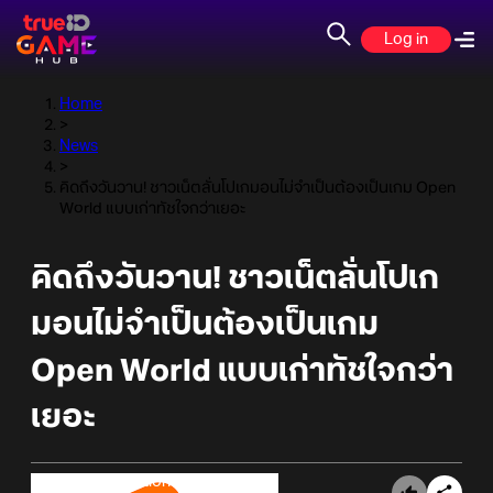
Log in
Home
>
News
>
คิดถึงวันวาน! ชาวเน็ตลั่นโปเกมอนไม่จำเป็นต้องเป็นเกม Open
World แบบเก่าทัชใจกว่าเยอะ
คิดถึงวันวาน! ชาวเน็ตลั่นโปเก
มอนไม่จำเป็นต้องเป็นเกม
Open World แบบเก่าทัชใจกว่า
เยอะ
Online Station