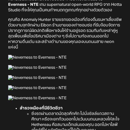
Everness - NTE
เกม supernatural open-world RPG จาก Hotta
Studio ที่จะให้คุณเป็นคนกำหนดกฎเกณฑ์ทุกอย่างด้วยตัวเอง
คุณคือ Anomaly Hunter รายแรกของเมืองที่ต้องดิ้นรนหาเลี้ยงชีพ
ด้วยงานจุกจิกผ่าน Eibon ร้านขายของเก่าซอมซ่อ ที่รับจ๊อบจัดการ
ปรากฏการณ์ผิดปกติเพื่อหาเงินให้ร้านอยู่รอด รวมทีมกับเหล่าคู่หู
สุดเพี้ยนเพื่อไขปริศนาเมืองต่าง ๆ ซิ่งไปตามท้องถนนออกไป
หาความตื่นเต้น และสร้างตำนานของคุณเองบนถนนสาย neon
แห่งนี้
สำรวจเมืองที่มีชีวิตชีวา
ซิ่งรถผ่านตลาดนัดสุดคึกคัก ไปนั่งชิลล์แถวสถาน
ศึกษา หรือจะยกก๊วนออกไปแว้นบนถนนหลวงให้สะใจ
Hethereau คือสนามเด็กเล่นของคุณ ออกไปหาไลฟ์