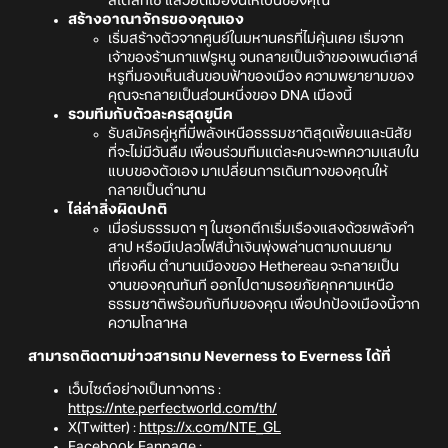
สไตล์ที่ใช่ แล้วยึดเมืองนี้ให้เป็นของคุณ
สร้างอาณาจักรของคุณเอง
เริ่มสร้างตัวจากศูนย์ในมหานครที่ไม่คุ้นเคย เริ่มจาก
เจ้าของร้านกาแฟรูหนู จนกลายเป็นเจ้าของเพนต์เฮาส์
หรูที่มองเห็นเส้นขอบฟ้าของเมือง ความพยายามของ
คุณจะกลายเป็นส่วนหนึ่งของ DNA เมืองนี้
รวมทีมกับตัวละครสุดยูนีค
รับสมัครคู่หูที่มีพลังเหนือธรรมชาติสุดเพี้ยนและนิสัย
ที่จะไม่มีวันลืม เพื่อนร่วมทีมแต่ละคนจะพกความแสบใน
แบบของตัวเอง มาเปลี่ยนการเดินทางของคุณให้
กลายเป็นตำนาน
ไล่ล่าสิ่งผิดปกติ
เมื่อร่มธรรมดา ๆ ในซอกตึกเริ่มเรืองแสงด้วยพลังคำ
สาป หรือมีเปลวไฟสีน้ำเงินพุ่งพล่านตามถนนยาม
เที่ยงคืน ตำนานเมืองของ Hethereau จะกลายเป็น
งานของคุณทันที ออกไปตามรอยภัยคุกคามเหนือ
ธรรมชาติพร้อมกับทีมของคุณ เพื่อปกป้องเมืองนี้จาก
ความโกลาหล
สามารถติดตามข่าวสารเกม Neverness to Everness ได้ที่
เว็บไซต์อย่างเป็นทางการ :
https://nte.perfectworld.com/th/
X(Twitter) :
https://x.com/NTE_GL
Facebook Fanpage :