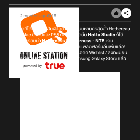
Online Station
2 months ago
15
หลังจากที่ได้เปิดให้มาสัมผัสความมันส์ในมหานครสุดล้ำ Hethereau
บน PC Mac มือถือและ PS5 กันไป ล่าสุดนั้น
Hotta Studio
ก็ได้
ประกาศเตรียมนำ
Neverness to Everness - NTE
เกม
supernatural
open-world
RPG มาบุกแพลตฟอร์มอื่นเพิ่มแล้ว!
โดยในตอนนี้นั้นตัวเกมก็ได้เปิดให้สามารถกด Wishlist / ลงทะเบียน
บนแพลตฟอร์ม Steam , Epic และ Samsung Galaxy Store แล้ว
ด้วยกัน!