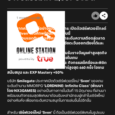
Online Station
1 month ago
11
■ เปิดฉากความมันส์อย่างเป็นทางการ: เปิดตัวเซิร์ฟเวอร์โกลด์
รัชใหม่ ‘Sven’ เปิดศึกพร้อมกันแล้ววันนี้
■ ขยายขอบแขตดินแดนสงคราม: ยกระดับความเดือดสู่ตลาด
เวียดนาม เพิ่มเติมจากพื้นที่เดิมในเอเชียตะวันออกเฉียงใต้และ
ญี่ปุ่น
■ โอกาสรับรางวัลสุดขีด: มอบสิทธิ์ลุ้นรับรางวัลมูลค่าสูงสุดถึง
2,037 USDt ผ่านการพิชิตภารกิจภายในเกม
■ กิจกรรมต้อนรับเซิร์ฟใหม่แจกไม่อั้น: กิจกรรมเช็คชื่อและพิชิต
ภารกิจเซิร์ฟ มอบบัตรอัญเชิญอวาตาร์สูงสุด 660 ครั้ง ไอเทม
สนับสนุน และ EXP Mastery +50%
บริษัท
Smilegate
ประกาศเปิดตัวเซิร์ฟเวอร์ใหม่
‘Sven’
ของเกม
ระดับตำนาน MMORPG
‘LORDNINE: Infinite Class’ (พัฒนา
โดย NX3GAMES)
อย่างเป็นทางการในวันที่ 15 มิถุนายน ที่ผ่านมา
พร้อมขนกิจกรรมสุดพิเศษมาต้อนรับเหล่านักรบผู้กล้าในเซิร์ฟใหม่
อย่างคับคั่ง เพื่อยกระดับความสนุกในการเล่นขึ้นไปอีกขั้น
สำหรับ
เซิร์ฟเวอร์ใหม่ ‘Sven’
นี้ ถือเป็นเซิร์ฟเวอร์พิเศษในรูปแบบ