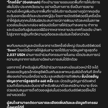
“โกลด์รัช” (Goldrush)
ที่จะเข้ามาขยายขอบเขตพื้นที่การให้บริการ
เพิ่มไปยัง ประเทศเวียดนาม อย่างเป็นทางการ ซึ่งเป็นการขยาย
ความยิ่งใหญ่เพิ่มเติมจากพื้นที่การให้บริการเดิมอย่างภูมิภาคเอเชีย
ตะวันออกเฉียงใต้และประเทศญี่ปุ่น โดยการเปิดเซิร์ฟเวอร์ในครั้งนี้จะ
ทำให้ผู้เล่นทุกคนได้สัมผัสประสบการณ์การพัฒนาตัวละครในสภาพ
แวดล้อมใหม่แกะกล่อง พร้อมเปิดโอกาสให้ร่วมทำสงคราม ท้าทาย
และร่วมมือกับผู้เล่นยอดฝีมือจากหลากหลายประเทศทั่วเอเชีย นำพา
ไปสู่ฉากการสู้รบที่ทวีความดุเดือดและเข้มข้นสะใจยิ่งกว่าเดิม
พบกับแคมเปญและมิชชั่นแจกรางวัลครั้งยิ่งใหญ่ ต้อนรับเซิร์ฟเวอร์
‘Sven’
โดยเปิดโอกาสให้ผู้เล่นสามารถได้รับรางวัลมูลค่าสูงสุดถึง
2,037 USDt
ผ่านการเข้าร่วมกิจกรรมภายในเกม เปิดประสบการณ์
ความสนุกจากการรับรางวัลผ่านการเล่นได้อีกด้วย
นอกจากนี้ สำหรับผู้เล่นที่ได้เข้าร่วมการลงทะเบียนล่วงหน้าไว้ จะได้
รับของขวัญสุดเอ็กซ์คลูซีฟเป็นสกินและพาหนะรุ่นลิมิเต็ดทันที อีกทั้ง
เพียงแค่เข้าเกมเช็คชื่อรายวัน และเคลียร์ภารกิจพิเศษ
รับบัตรอัญ
เชิญอวาตาร์สูงสุดถึง 660 ครั้ง
และ บัตรอัญเชิญอาร์ติแฟกต์
รวมถึงไอเทมและเงินตราสำหรับพัฒนาตัวละครอีกมากมาย ซึ่งจะ
ช่วยสนับสนุนการตั้งตัวของผู้เล่นในช่วงเริ่มต้นเซิร์ฟเวอร์ใหม่ได้
อย่างรวดเร็ว
ผู้สนใจสามารถติดตามรายละเอียดเพิ่มเติมและข้อมูลกิจกรรม
ทั้งหมดได้ที่