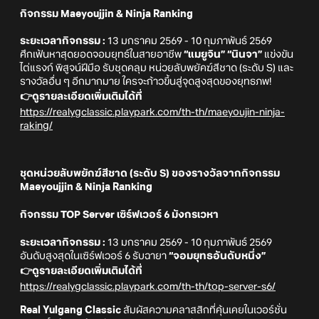
กิจกรรม Maeyoujjin & Ninja Ranking
ระยะเวลากิจกรรม :
13 มกราคม 2569 - 10 กุมภาพันธ์ 2569
ศึกเฟ้นหาสุดยอดจอมยุทธ์ในสายอาชีพ
“แมยูจิน” “นินจา”
แข่งขัน
ไต่แรงก์ พิสูจน์ฝีมือ รับชุดคลุม หน่วยลับพยัคฆ์สีชาด (ระดับ S) และ
รางวัลอื่น ๆ อีกมากมาย ใครจะก้าวขึ้นสู่จุดสูงสุดของยุทธภพ!
👉ดูรายละเอียดเพิ่มเติมได้ที่
https://realygclassic.playpark.com/th-th/maeyoujin-ninja-
raking/
ชุดหน่วยลับพยักฆ์สีชาด (ระดับ S) ของรางวัลจากกิจกรรม
Maeyoujjin & Ninja Ranking
กิจกรรม TOP Server เซิร์ฟเวอร์ 6 มังกรเวหา
ระยะเวลากิจกรรม :
13 มกราคม 2569 - 10 กุมภาพันธ์ 2569
อันดับสูงสุดในเซิร์ฟเวอร์ 6 รับฉายา
“จอมยุทธอันดับหนึ่ง”
👉ดูรายละเอียดเพิ่มเติมได้ที่
https://realygclassic.playpark.com/th-th/top-server-s6/
Real Yulgang Classic
สัมผัสความคลาสสิกที่คุ้นเคยในเวอร์ชั่น