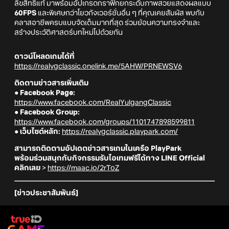
ลิขสิทธิ์แท้ มาพร้อมอัปเกรดกราฟิกยกระดับภาพสวยแสดงผลแบบ
60FPS
และพิเศษกว่าโยวกังเวอร์ชั่นอื่น ๆ ที่คุณเคยสัมผัส พบกับ
คลาสอาชีพครบแบบจัดเต็มมากที่สุด ร่วมย้อนความทรงจำและ
สร้างประวัติศาสตร์บทใหม่ไปด้วยกัน
ดาวน์โหลดเกมได้ที่
https://realygclassic.onelink.me/5AHW/PRNEWSV6
ติดตามข่าวสารเพิ่มเติม
● Facebook Page:
https://www.facebook.com/RealYulgangClassic
● Facebook Group:
https://www.facebook.com/groups/1101747898599811
● เว็บไซต์หลัก:
https://realygclassic.playpark.com/
สามารถติดตามอัปเดตข่าวสารเกมในเครือ PlayPark
พร้อมร่วมสนุกกับกิจกรรมรับไอเทมฟรีได้ทาง LINE Official
คลิกเลย
>
https://maac.io/2rToZ
[ข่าวประชาสัมพันธ์]