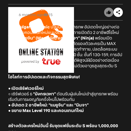
Online Station
6 months ago
15
Real Yulgang Classic
ปฐมบทจ้าวยุทธภพ อัปเดตใหญ่อย่างต่อ
เนื่องด้วยคอนเทนท์ใหม่แบบจัดเต็ม กับการเปิดตัว 2 อาชีพฮีโร่ใหม่
ได้แก่
“แมยูจิน” (Maeyujin) และ “นินจา” (Ninja)
พร้อมเปิด
เซิร์ฟเวอร์ 6
“มังกรเวหา”
ขยายขีดจำกัดของตัวละครเป็น MAX
Level 190, เพิ่มแผนที่และฟิลด์บอสใหม่สุดท้าทาย, ปลดล็อคระบบ
กลุ่มดาวปลุกพลัง และขยายใต้ดิน 1,000 ชั้น: ชั้นที่ 130-159, การอัป
เกรดตัวละครครั้งที่ 7 ให้เหล่าจอมยุทธ์ได้พิสูจน์ฝีมืออย่างต่อเนื่อง
พิเศษสุดกับการต้อนรับจอมยุทธ์หน้าใหม่ด้วยอาวุธสูงสุดระดับ S
ไฮไลท์การอัปเดตและกิจกรรมสุดพิเศษ!
● เปิดเซิร์ฟเวอร์ใหม่
○ เซิร์ฟเวอร์ 6
“มังกรเวหา”
ต้อนรับผู้เล่นใหม่เข้าสู่ยุทธภพ พร้อม
เริ่มต้นการผจญภัยครั้งใหม่ไปพร้อมกัน
● อัปเดต 2 อาชีพใหม่: “แมยูจิน” และ “นินจา”
● ขยาย Max Level 190 และคอนเทนท์ใหม่
สร้างตัวละครใหม่วันนี้ รับชุดแฟชั่นระดับ S พร้อม 1,000,000