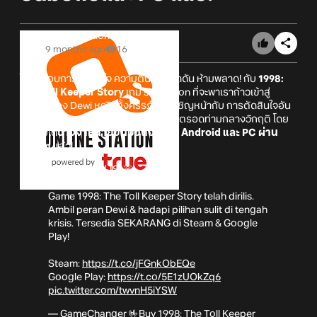
Online Station
9 months ago
16
ใครที่ชอบการตัดสินใจ ความตื่นเต้น กดดัน ห้ามพลาด! กับ
1998:
The Toll Keeper Story
เกม simulation ที่จะพาเราก้าวเข้าสู่
บทบาทของ Dewi หญิงตั้งครรภ์และเผชิญหน้ากับ การตัดสินใจอัน
ยากลำบากของแม่คนหนึ่งที่ต้องเอาชีวิตรอดท่ามกลางวิกฤติ โดย
ตัวเกมได้
วางจำหน่ายบนมือถือระบบ Android และ PC ผ่าน
Steam
แล้ว!
🚨SUDAH RILIS! 🚨
Game 1998: The Toll Keeper Story telah dirilis.
Ambil peran Dewi & hadapi pilihan sulit di tengah
krisis. Tersedia SEKARANG di Steam & Google
Play!
Steam:
https://t.co/jFGnkObEQe
Google Play:
https://t.co/5E1zUOkZq6
pic.twitter.com/twvnH5iYSW
— GameChanger 🤟Buy 1998: The Toll Keeper