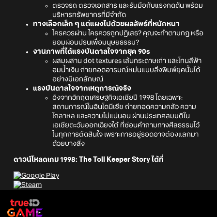
ตรวจรถ ตรวจเอกสาร และรับมือกับแรงกดดัน พร้อม
บริหารทรัพยากรที่มีจำกัด
ทางเลือกเล็ก ๆ แต่แผงไปด้วยผลลัพธ์ที่หนักหนา
ใครควรผ่าน ใครควรถูกปฏิเสธ? คุณจะทำตามกฎ หรือ
ยอมผ่อนปรนเพื่อมนุษยธรรม?
งานภาพที่ได้แรงบันดาลใจจากยุค 90s
ผสมผสาน dot textures เส้นกระดาษเก่า และโทนสีฟ้า
อมน้ำเงิน ถ่ายทอดอารมณ์หม่นแบบสิ่งพิมพ์ยุคนั้นได้
อย่างมีเอกลักษณ์
แรงบันดาลใจจากเหตุการณ์จริง
อิงจากวิกฤตเศรษฐกิจเอเชียปี 1998 โดยเฉพาะ
สถานการณ์ในอินโดนีเซีย ถ่ายทอดความกลัว ความ
โกลาหล และความไม่แน่นอน ผ่านประเทศสมมติใน
เอเชียตะวันออกเฉียงใต้ ที่ซ่อนคำถามทางศีลธรรมไว้
ในทุกการตัดสินใจ เพราะการอยู่รอดอาจต้องแลกมา
ด้วยบางสิ่ง
ดาวน์โหลดเกม 1998: The Toll Keeper Story ได้ที่