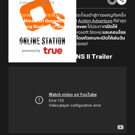
2 months ago
12
วางพลั่วลงแล้วหยิบดาบขึ้นมา เตรียมกระโจนเข้าสู่การผจญภัยครั้ง
ใหม่!? ใน
Minecraft Dungeons II
เกม
Action
Adventure
ที่ล่าสุด
ทาง
Mojang Studios
และ
Double Eleven
ได้ประกาศ
เปิดให้
Pre-oder ตัวเกมบน PC
(Steam/Microsoft Store)
และคอนโซล
(PS5/Xbox Series/Switch 2/Switch)
โดยตัวเกมจะเปิดให้เล่นวัน
ที่ 29 กันยายนนี้
สายผจญภัยปักหมุดรอเลย!
MINECRAFT DUNGEONS II Trailer