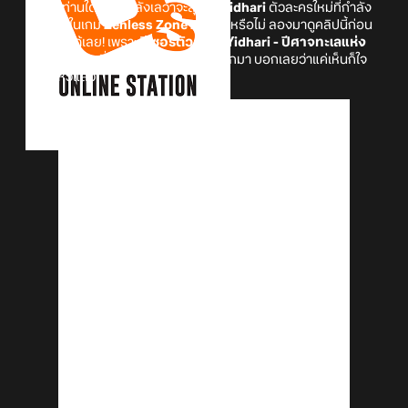
Proxy ท่านใดที่กำลังลังเลว่าจะสุ่มหา
Yidhari
ตัวละครใหม่ที่กำลัง
จะเข้ามาในเกม
Zenless Zone Zero
ดีหรือไม่ ลองมาดูคลิปนี้ก่อน
ตัดสินใจได้เลย! เพราะ
ทีเซอร์ตัวละคร Yidhari - ปีศาจทะเลแห่ง
บ่อน้ำพุร้อน
ที่
HoYoverse
ปล่อยออกมา บอกเลยว่าแค่เห็นก็ใจ
สั่นไม่ไหวแล้ว!