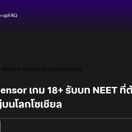
p-up
FAQ
"เซ็นเซอร์" คอนเทนต์ผู้ใหญ่บนโลกโซเชียล
nsor เกม 18+ รับบท NEET ที่ต้
ญ่บนโลกโซเชียล