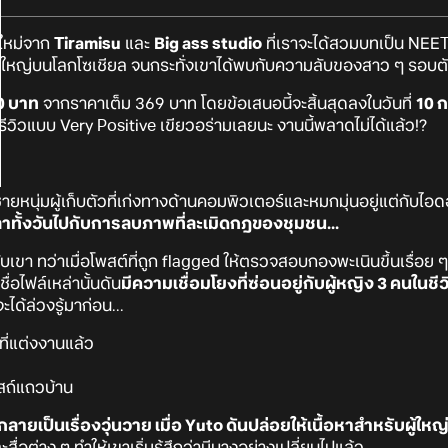
มใหม่จาก
Tiramisu
และ
Big ass studio
ที่เราจะได้สวมบทเป็น NEET
ผู้ใหญ่บนโลกโซเชียล จนกระทั่งเขาได้พบกับความลับของสาว ๆ รอบตัวท
0 บาท
จากราคาเต็ม 369 บาท โดยข้อเสนอนี้จะสิ้นสุดลงในวันที่
10 
วิวแบบ Very Positive เขียวอร่ามเลยนะ งานนี้พลาดไม่ได้แล้ว!?
หนุ่มผู้เก็บตัวที่เก่งทางด้านคอมพิวเตอร์และหมกมุ่นอยู่แต่กับไอดอ
วลาทั้งวันไปกับการลบภาพที่ละเมิดกฎของชุมชน...
ับเขา ทว่าเมื่อโพสต์ที่ถูก flagged ให้ตรวจสอบกองพะเนินขึ้นเรื่อย
ชื่อไฟล์เหล่านั้นดัน
มีความเชื่อมโยงที่ซ่อนอยู่กับผู้หญิง 3 คนในช
ะได้ล่วงรู้มาก่อน...
ที่แต่งงานแล้ว
บสถ์แถวบ้าน
็กลายเป็นเรื่องวุ่นวาย เมื่อ Yuto ดันปล่อยให้เนื้อหาสำหรับผู้
ื่อต่าง ๆ ทำให้เขาเริ่มรู้สึกว่ามีบางอย่างเปลี่ยนไปแล้ว