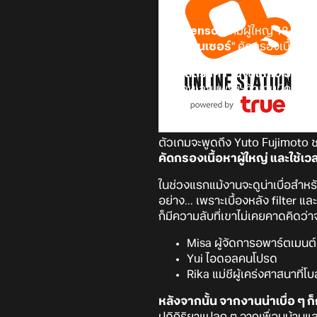
The Censor
เกมผู้ใหญ่ 18+ เก
คอย "
เซ็นเซอร์
" คัดกรองเนื้อหา
กำลัง
ลดราคา 10% เหลือ 332.1
กดด่วนเลย เพราะตัวเกมมีคะแนนรี
ตัวเกมจะพูดถึง Yuto Fujimoto ชาย
คัดกรองเนื้อหาผู้ใหญ่ และใช้เ
ในช่วงแรกแม้งานจะดูน่าเบื่อสำหร
อย่าง... เพราะเบื้องหลัง filter และ
ก็มีความลับที่เขาไม่เคยคาดคิดว่าจ
Misa ผู้จัดการอพาร์ตเมนต์
Yui ไอดอลคนโปรด
Rika แม่ชีผู้เคร่งศาสนาที่โ
หลังจากนั้น จากงานน่าเบื่อ ๆ ก
ปฏิกิริยาแปลก ๆ จากเพื่อนบ้านและส