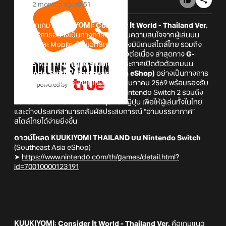
2 months ago
51
หลังจากเกม
KUUKIYOMI: Consider It World - Thailand Ver.
เปิดให้บริการอย่างเป็นทางการและได้รับความสนใจจากผู้เล่นบน
Steam
และ Mobile ด้วยเอกลักษณ์ของมินิเกมสไตล์ไทย รวมถึง
กระแสการแชร์บน Social Media อย่างต่อเนื่อง ล่าสุดทาง
G-
MODE
ร่วมกับ
Urnique Studio
ได้ประกาศเปิดตัวตัวเกมบน
Nintendo Switch (Southeast Asia eShop)
อย่างเป็นทางการ
โดยมีกำหนดวางจำหน่ายในวันที่ 27 พฤษภาคม 2569 พร้อมรองรับ
การเล่นได้ทั้ง Nintendo Switch และ Nintendo Switch 2 รวมถึง
รองรับ 3 ภาษา ได้แก่ ไทย อังกฤษ และญี่ปุ่น เพื่อให้ผู้เล่นทั้งในไทย
และต่างประเทศสามารถสัมผัสประสบการณ์ “อ่านบรรยากาศ”
สไตล์ไทยได้ง่ายยิ่งขึ้น
ดาวน์โหลด KUUKIYOMI THAILAND บน Nintendo Switch
(Southeast Asia eShop)
➤
https://www.nintendo.com/th/games/detail.html?
id=70010000123191
KUUKIYOMI: Consider It World - Thailand Ver.
คือเกมแนว