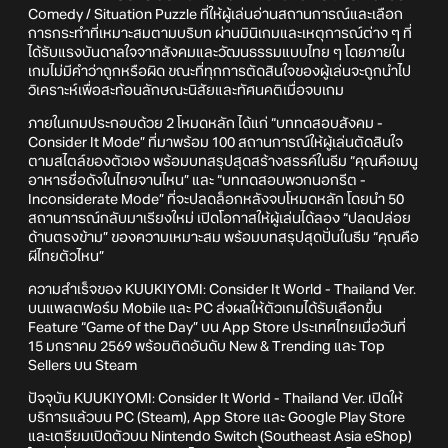
Comedy / Situation Puzzle ที่ให้ผู้เล่นอ่านสถานการณ์และเลือก
การกระทำที่เหมาะสมตามบริบท ผ่านมินิเกมและเหตุการณ์ต่าง ๆ ที่
ได้รับแรงบันดาลใจจากสังคมและวัฒนธรรมแบบไทย ๆ โดยภายใน
เกมไม่มีคำว่าถูกหรือผิด ขณะที่ทุกการตัดสินใจของผู้เล่นจะถูกนำไป
วิเคราะห์เพื่อสะท้อนลักษณะนิสัยและทัศนคติเมื่อจบเกม
ภายในเกมประกอบด้วย 2 โหมดหลัก ได้แก่ “บททดสอบสังคม -
Consider It Mode” ที่มาพร้อม 100 สถานการณ์ให้ผู้เล่นตัดสินใจ
ตามสไตล์ของตัวเอง พร้อมบทสรุปสุดสร้างสรรค์ในธีม “คุณคือเมนู
อาหารชื่อดังในไทยจานไหน” และ “บททดสอบพวกนอกรีต -
Inconsiderate Mode” ที่จะปลดล็อกหลังจบโหมดหลัก โดยนำ 50
สถานการณ์กลับมาเรียงใหม่ เปิดโอกาสให้ผู้เล่นได้ลอง “ปลดปล่อย
ด้านตรงข้าม” ของความเหมาะสม พร้อมบทสรุปสุดปั่นในธีม “คุณคือ
ผีไทยตัวไหน”
ความสำเร็จของ KUUKIYOMI: Consider It World - Thailand Ver.
บนแพลตฟอร์ม Mobile และ PC ส่งผลให้ตัวเกมได้รับเลือกขึ้น
Feature “Game of the Day” บน App Store ประเทศไทยเมื่อวันที่
15 มกราคม 2569 พร้อมติดอันดับ New & Trending และ Top
Sellers บน Steam
ปัจจุบัน KUUKIYOMI: Consider It World - Thailand Ver. เปิดให้
บริการแล้วบน PC (Steam), App Store และ Google Play Store
และเตรียมเปิดตัวบน Nintendo Switch (Southeast Asia eShop)