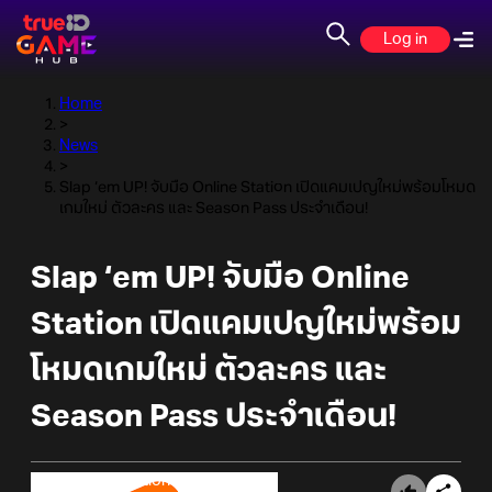
Log in
Home
>
News
>
Slap ‘em UP! จับมือ Online Station เปิดแคมเปญใหม่พร้อมโหมด
เกมใหม่ ตัวละคร และ Season Pass ประจำเดือน!
Slap ‘em UP! จับมือ Online
Station เปิดแคมเปญใหม่พร้อม
โหมดเกมใหม่ ตัวละคร และ
Season Pass ประจำเดือน!
Online Station