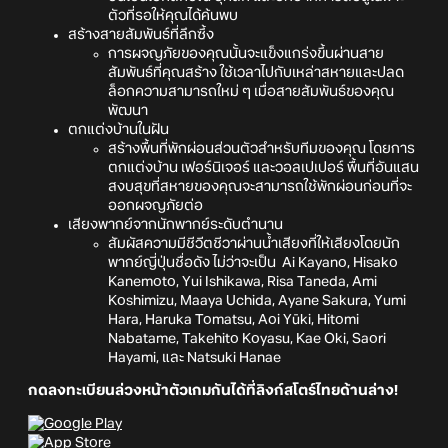
ตัวที่รอให้คุณได้ค้นพบ
สร้างสายสัมพันธ์ที่ลึกซึ้ง
การผจญภัยของคุณนั้นจะแข็งแกร่งขึ้นผ่านสาย
สัมพันธ์ที่คุณสร้าง ใช้เวลาไปกับเหล่าสหายและปลด
ล็อกความสามารถใหม่ ๆ เมื่อสายสัมพันธ์ของคุณ
พัฒนา
ตกแต่งบ้านในฝัน
สร้างพื้นที่พักผ่อนส่วนตัวสำหรับทีมของคุณ โดยการ
ตกแต่งบ้าน เฟอร์นิเจอร์ และวอลเปเปอร์ พื้นที่อันแสน
สงบสุขที่สหายของคุณจะสามารถใช้พักผ่อนก่อนที่จะ
ออกผจญภัยต่อ
เสียงพากย์จากนักพากย์ระดับตำนาน
สัมผัสความมีชีวีตชีวาผ่านน้ำเสียงที่ให้เสียงโดยนัก
พากย์ญี่ปุ่นชื่อดัง ไม่ว่าจะเป็น Ai Kayano, Hisako
Kanemoto, Yui Ishikawa, Risa Taneda, Ami
Koshimizu, Maaya Uchida, Ayane Sakura, Yumi
Hara, Haruka Tomatsu, Aoi Yūki, Hitomi
Nabatame, Takehito Koyasu, Kae Oki, Saori
Hayami, และ Natsuki Hanae
กดลงทะเบียนล่วงหน้าตัวเกมกันได้ที่ลิงก์สโตร์ไทยด้านล่าง!