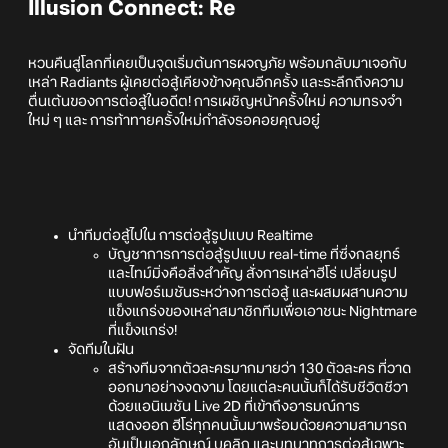
Illusion Connect: Re
หวนคืนสู่โลกที่เคยเป็นจุดเริ่มต้นการผจญภัย พร้อมกลับมาเจอกับ
เหล่า Radiants ผู้เคยต่อสู้เคียงข้างคุณอีกครั้ง และระลึกถึงความ
ตื่นเต้นของการต่อสู้ในอดีต! การเผชิญหน้าครั้งใหม่ ความทรงจำ
ใหม่ ๆ และ การท้าทายครั้งใหม่กำลังรอคอยคุณอยู๋
นำทีมต่อสู้ไปใน การต่อสู้รูปแบบ Realtime
บัญชาการการต่อสู้รูปแบบ real-time ที่ซึ่งกลยุทธ์
และไทม์มิ่งคือสิ่งสำคัญ สั่งการเหล่าฮีโร่ เปลี่ยนรูป
แบบฟอร์เมชันระหว่างการต่อสู้ และผสมผสานความ
แข็งแกร่งของเหล่าสมาชิกทีมเพื่อเอาชนะ Nightmare
ที่แข็งแกร่ง!
จัดทีมในฝัน
สร้างทีมจากตัวละครมากมายว่า 130 ตัวละคร ที่วาด
ออกมาอย่างงดงาม โดยแต่ละคนนั้นก็ได้รับชีวิตชีวา
ด้วยแอนิเมชัน Live 2D ที่เข้าถึงอารมณ์การ
แสดงออก ฮีโร่ทุกคนนั้นมาพร้อมด้วยความสามารถ
อันเป็นเอกลักษณ์ บุคลิก และบทบาทการต่อสู้เฉพาะ