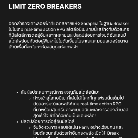
LIMIT ZERO BREAKERS
ออกสำรวจเกาะลอยฟ้าที่แตกสลายแห่ง Seraphia ในฐานะ Breaker
ไปในเกม real-time action RPG สไตล์อนิเมะเกมนี้! สร้างทีมตัวละคร
ที่มีสไตล์การต่อสู้อันหลากหลายและปลดปล่อยการโจมตีอันแสนมี
สไตล์พร้อมกับต่อสู้ฟันฝ่าไปในดันเจี้ยนโบราณและมอนสเตอร์ขนาด
ยักษ์เพื่อที่จะค้นหาห้องสมุดแห่งเทพเจ้า
สัมผัสประสบการณ์การผจญภัยสไตล์อนิเมะ
ก้าวเข้าสู่โลกอนิเมะที่เล่นได้! โลกที่ทุกเฟรมนั้นเต็มไป
ด้วยอารมณ์และพลัง! เกม real-time action RPG
ที่มาพร้อมสุนทรียภาพแบบอนิเมะและการออกล่าบอส
สุดเร้าใจเข้าไว้ด้วยกันเป็นแกนหลัก!
ปลดปล่อยการต่อสู้อันมีสไตล์
จับจังหวะการหลบให้แม่น Parry อย่างเฉียบคม และ
โจมตีสวนกลับด้วยท่าอันทรงพลัง เปิดให้ Break