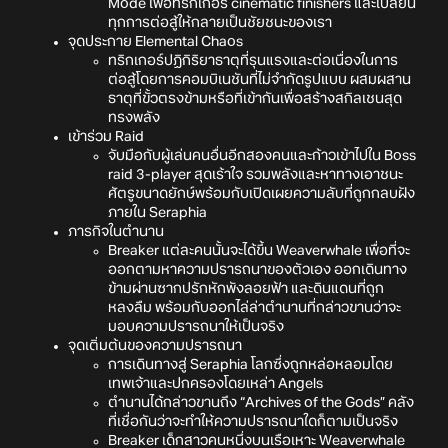
Mode เพื่อทริกเกอร์ cinematic finishers และเปลี่ยน
ทุกการต่อสู้ให้กลายเป็นชัยชนะของเรา
จุดประกาย Elemental Chaos
ทริกเกอร์ปฏิกิริยาธาตุที่รุนแรงและต่อเนื่องในการ
ต่อสู้โดยการคอมบิเนชันที่ไม่จำกัดรูปแบบ ผสมผสาน
ธาตุที่ขั้วตรงข้ามหรือที่เข้ากันเพื่อสร้างสกิลเชนสุด
ทรงพลัง
เข้าร่วม Raid
จับมือกับผู้เล่นคนอื่นอีกสองคนและก้าวเข้าไปใน Boss
raid 3-player สุดเร้าใจ รวมพลังและหาทางเอาชนะ
ศัตรูขนาดยักษ์พร้อมกับเปิดเผยความลับที่ถูกกลบฝัง
ภายใน Seraphia
ภารกิจในตำนาน
Breaker แต่ละคนนั้นจะได้ขึ้น Weaverwhale เพื่อที่จะ
ออกตามหาความปรารถนาของตัวเอง ออกเดินทาง
ข้ามผ่านซากปรักหักพังลอยฟ้า และดินแดนที่ถูก
หลงลืม พร้อมกับออกไล่ล่าตำนานที่กล่าวขานว่าจะ
มอบความปรารถนาให้เป็นจริง
จุดเติ่มต้นของความปรารถนา
การเดินทางสู่ Seraphia โลกซึ่งถูกหล่อหลอมโดย
เทพเจ้าและปกครองโดยเหล่า Angels
ตำนานได้กล่าวขานถึง “Archives of the Gods” คลัง
ที่เชื่อกันว่าจะทำให้ความปรารถนาใดก็ตามเป็นจริง
Breaker เด็กสาวคนหนึ่งบนเรือเหาะ Weaverwhale