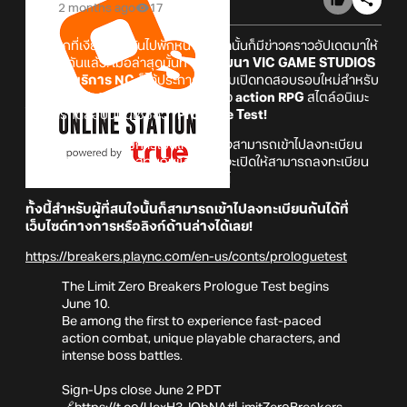
2 months ago
17
หลังจากที่เงียบหายกันไปพักหนึ่ง ล่าสุดนั้นก็มีข่าวคราวอัปเดตมาให้
บอกต่อกันแล้ว! เมื่อล่าสุดนั้นทาง
ผู้พัฒนา VIC GAME STUDIOS
และ ผู้ให้บริการ NC
ก็ได้ประกาศเตรียมเปิดทดสอบรอบใหม่สำหรับ
ตัวเกม
Limit Zero Breakers
เกมแนว
action RPG
สไตล์อนิเมะ
โดยการทดสอบนี้นั้นใช้ชื่อว่า
Prologue Test!
และในตอนนี้นั้นก็ได้มีการเปิดให้ผู้ที่สนใจสามารถเข้าไปลงทะเบียน
เพื่อลุ้นรับสิทธิ์เข้าทดสอบกันแล้ว! โดยจะเปิดให้สามารถลงทะเบียน
กันได้ตั้งแต่
วันนี้ - 2 มิถุนายน 2026
นี้
ทั้งนี้สำหรับผู้ที่สนใจนั้นก็สามารถเข้าไปลงทะเบียนกันได้ที่
เว็บไซต์ทางการหรือลิงก์ด้านล่างได้เลย!
https://breakers.plaync.com/en-us/conts/prologuetest
The Limit Zero Breakers Prologue Test begins
June 10.
Be among the first to experience fast-paced
action combat, unique playable characters, and
intense boss battles.
Sign-Ups close June 2 PDT