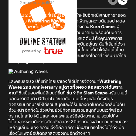
2 months ago
14
ครบรอบ 2 ปีกันไปเป็นที่เรียบร้อยครับสำหรับอีกหนึ่งเกมกาชายอด
นิยมอย่าง
Wuthering Waves
ที่ยังคงเพิ่มพูนความนิยมอย่างต่อ
เนื่อง โดยเฉพาะในประเทศไทยหลังจากทางทาง
Kuro Games
ผู้
พัฒนาและจัดจำหน่ายหันมาเน้นตลาดไทยมากขึ้น พร้อมกับมีการ
อัปเดตภาษาไทยเต็มรูปแบบเข้าเกมมาตั้งแต่ต้นปี ทั้งคุณภาพการ
แปลยังถูกปรับปรุงอย่างต่อเนื่องจนปัจจุบันอยู่ในระดับที่เรียกได้ว่า
อ่านไม่มีติดขัดอะไรแล้ว ซึ่งการมีภาษาไทยในเกมก็ทำให้ผู้เล่นในไทย
ของเกมมีแนวโน้มเพิ่มมากขึ้นอย่างมีนัยยะเรียกได้ว่าสำหรับชาวไทย
นี่คือมูฟที่ถูกต้องที่สุดแล้ว
และครบรอบ 2 ปีทั้งทีที่ไทยเราเองก็ได้มีการจัดงาน
"Wuthering
Waves 2nd Anniversary หมู่ดาวทั้งผอง ส่องสว่างได้เพราะ
คุณ"
ซึ่งเป็นออฟไลน์อีเวนต์ขึ้นที่
ชั้น 9 ตึก Siam Scape
ครับ งานนี้
นอกจากมีสินค้า Official มาขายกันแบบเบิ้มๆ แล้ว ก็ยังมีบูธ
กิจกรรมมากมายให้ได้ร่วมสนุกและได้รับของติดไม้ติดมือกลับไปกัน
ถ้วนหน้า อีกทั้งในช่วงบ่ายยังมีกิจกรรมร่วมสนุกกันบนเวทีพร้อม
กระทบไหล่กับ KOL และ คอสเพลเยอร์ชื่อดังมากมาย รวมไปถึง
ไฮไลท์ของงานคือการตัดเค้กฉลอง 2 ปีท่ามกลางสายตามหาชนของ
เหล่าผู้เล่นนั่นเอง ความเจ๋งก็คือ "เค้ก" นี้ยังสามารถโยงไปได้ถึงเนื้อ
เรื่องในแพตช์อัปเดตล่าสุดของเกมอีกต่างหาก