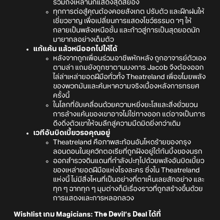
รวมถึงเหล่านักแสดงสุดสยอง
ทุกการต่อสู้คุณต้องคอยสังเกต ปรับตัว และฝึกฝนให้
เชี่ยวชาญ เพื่อเปลี่ยนการแสดงโชว์ธรรมด าๆ ให้
กลายเป็นพลังเหนือชั้น และก้าวสู่การเป็นสุดยอดนัก
มายากลอย่างเต็มตัว
แก้แค้น แล้วหนีออกไปให้ได้
หลังจากถูกเพื่อนร่วมอาชีพหักหลัง ถูกอาจารย์ตัวเอง
ตามล่า แถมยังถูกซาตานบงการ Jacob จึงต้องออก
ไล่ล่าเหล่ายอดฝีมือทั่วทั้ง Theatreland เพื่อขโมยพลัง
ของพวกมันและค้นหาความจริงเบื้องหลังการทรยศ
ครั้งนี้
ในโลกที่ขับเคลื่อนด้วยความหยิ่งยะโสและสิ่งยั่วยวน
การล้างแค้นของเขาอาจไม่ใช่ทางออก แต่อาจเป็นการ
ดึงดิ่งตัวเขาให้จมลึกสู่ความมืดมิดยิ่งกว่าเดิม
เวทีอันบิดเบี้ยวรอคุณอยู่
Theatreland คือภาพสะท้อนอันโหดร้ายของกรุง
ลอนดอนในยุควิกตอเรียที่ถูกฝังอยู่ใต้ก้นบึ้งของนรก
ออกสำรวจดินแดนที่กำลังปะทุไปด้วยพลังอันบิดเบี้ยว
ของเหล่ายอดฝีมือแห่งโรงละคร ซึ่งใน Theatreland
แห่งนี้ ไม่มีสิ่งไหนที่เป็นอย่างที่ตาเห็นเลยสักอย่าง และ
ทุก ๆ ฉากทุก ๆ มุมต่างก็มีเรื่องราวที่ถูกสร้างขึ้นด้วย
การแสดงและการหลอกลวง
Wishlist เกม Magicians: The Devil’s Deal ได้ที่