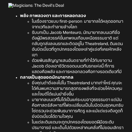
พลัง ภาพลวงตา และการหลอกลวง
ในเรื่องราวแบบ first-person มายากลได้หลุดออกมา
จากเวทีและทำลายล้างโลก
รับบทเป็น Jacob Menteuro, นักมายากลบนเวทีชื่อ
ดังผู้มีพรสวรรค์ขั้นเทพจนเกือบเหนือธรรมชาติ แต่
กลับถูกส่งลงนรกและติดอยู่ใน Theatreland, ดินแดน
อันบิดเบี้ยวที่ถูกปกครองโดยเหล่าคู่แข่งที่เคยหักหลัง
เขา
ด้วยพันธสัญญาแสนอันตรายที่ทำไว้กับซาตาน
Jacob ต้องเอาชีวิตรอดบนเวทีนรกแห่งนี้ ที่การ
แสดงคือพลัง และการหลอกลวงคือทางรอดเดียวที่มี
กลายเป็นสุดยอดนักมายากล
ยิ่งคุณดำดิ่งลงไปใน Theatreland มากเท่าไหร่ คุณจะ
ได้ค้นพบความสามารถสุดทรงพลังที่จะช่วยให้ควบคุม
และโจมตีได้แม่นยำยิ่งขึ้น
มายากลบนเวทีไม่ได้เป็นแค่ระบบอาวุธธรรมดา แต่มัน
คือศาสตร์สังหารที่ไพ่จะเปลี่ยนเป็นใบมีดบินสุดคมกริบ
โซ่ตรวนจะช่วยพันธนาการศัตรู และแม้แต่แรงดึงดูดก็
ยังบิดเบี้ยวได้ตามใจคุณ
ในแต่ละดินแดนจะถูกปกครองโดยยอดฝีมือระดับ
ปรมาจารย์ และเต็มไปด้วยเหล่าคนคลั่งที่ไม่ยอมเลิกรา