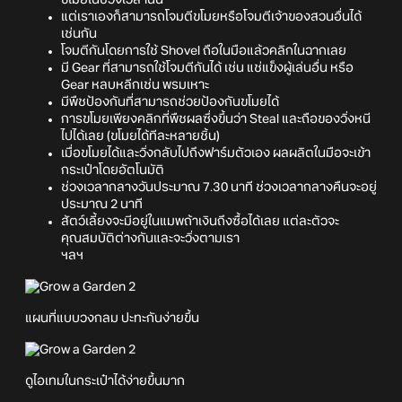
ขโมยในช่วงเวลานั้น
แต่เราเองก็สามารถโจมตีขโมยหรือโจมตีเจ้าของสวนอื่นได้
เช่นกัน
โจมตีกันโดยการใช้ Shovel ถือในมือแล้วคลิกในฉากเลย
มี Gear ที่สามารถใช้โจมตีกันได้ เช่น แช่แข็งผู้เล่นอื่น หรือ
Gear หลบหลีกเช่น พรมเหาะ
มีพืชป้องกันที่สามารถช่วยป้องกันขโมยได้
การขโมยเพียงคลิกที่พืชผลซึ่งขึ้นว่า Steal และถือของวิ่งหนี
ไปได้เลย (ขโมยได้ทีละหลายชิ้น)
เมื่อขโมยได้และวิ่งกลับไปถึงฟาร์มตัวเอง ผลผลิตในมือจะเข้า
กระเป๋าโดยอัตโนมัติ
ช่วงเวลากลางวันประมาณ 7.30 นาที ช่วงเวลากลางคืนจะอยู่
ประมาณ 2 นาที
สัตว์เลี้ยงจะมีอยู่ในแมพถ้าเงินถึงซื้อได้เลย แต่ละตัวจะ
คุณสมบัติต่างกันและจะวิ่งตามเรา
ฯลฯ
แผนที่แบบวงกลม ปะทะกันง่ายขึ้น
ดูไอเทมในกระเป๋าได้ง่ายขึ้นมาก