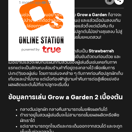
1 month ago
22
หลังผ่านช่วงความนิยมอย่างถล่มทลาย
Grow a Garden
ก็อาจจะ
เงียบ ๆ ไปบ้าง (แต่ก็ถือว่าผู้เล่นเยอะอยู่นะ) และแล้วเมื่อมันสงบเกิน
ไป ก็มีการปล่อยภาคต่อออกมาเรียบร้อยแล้วตั้งแต่เมื่อคืน กับ
Grow a Garden 2
ที่จะเปลี่ยนจากการปลูกต้นไม้อย่างสุขสงบ ไปสู่
การต่อสู้แย่งชิงอันดุเดือด ใครเผลอโดนขโมยหมดสวน!
ถึงแม้จะเป็นภาคต่อแต่สตูดิโอที่พัฒนากลับเป็น
Strawberreh
Squad
และการเข้าเกมอาจจะต้องมีการยืนยันตัวตนก่อนด้วย และ
เมื่อเข้าไปแล้วจะพบกับแผนที่ที่มีสวนของผู้เล่นอื่นเช่นเคยกับภาค
แรกแต่จะเป็นลักษณะล้อมร้านค้าที่อยู่ตรงกลางไว้ เพื่อเพิ่มการ
ปะทะ(?)ของผู้เล่น โดยการเล่นจะคล้าย ๆ กับภาคก่อนคือปลูกผักเก็บ
เกี่ยวและนำไปขาย แต่เมื่อท้องฟ้าสู่ยามค่ำคืนการต่อสู้เพื่อแย่งชิง
ผลผลิตและต้นไม้ที่เราปลูกจะเริ่มขึ้น
ข้อมูลการเล่น Grow a Garden 2 เบื้องต้น
กลางวันปลูกผัก กลางคืนสามารถขโมยพืชผลกันได้
ถ้าเราอยู่ในสวนผู้เล่นอื่นจะไม่สามารถขโมยผลผลิตหรือพืช
ผักเราได้
แต่เราสามารถถูกโจมตีและกระเด็นออกจากสวนได้ และจะถูก