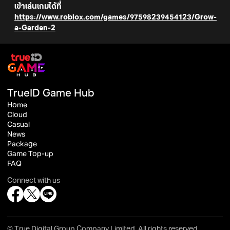
เข้าเล่นเกมได้ที่
https://www.roblox.com/games/97598239454123/Grow-
a-Garden-2
TrueID Game Hub
Home
Cloud
Casual
News
Package
Game Top-up
FAQ
Connect with us
© True Digital Group Company Limited. All rights reserved