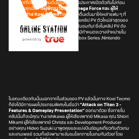
หลังจากที่ได้สร้างความตื่นเต้นด้วยการประกาศเปิดตัวกันไปก่อน
หน้านี้ ล่าสุดนั้นทา
ง
ผู้พัฒนาอย่าง Omega Force และ ผู้ให้
บริการอย่าง Koei Tecmo
ก็พกความตื่นเต้นมาให้เหล่าแฟน ๆ ที่
รอคอยได้ตื่นตาตื่นใจกัน! ด้วยการปล่อยคลิป PV ตัวใหม่ล่าสุดของ
ตัวเกม
Attack on Titan 3
ออกมาให้รับชมกัน! ซึ่งในคลิป PV ดัง
กล่าวนั้นก็ได้มีการเผยด้วยว่าตัวเกมนั้นมีกำหนดจะวางจำหน่ายใน
ช่วงฤดูหนาวนี้ บนแพลตฟอร์ม PS5 , Xbox Series ,Nintendo
Switch 2 และ PC ผ่าน Steam ด้วยกัน
ในขณะเดียวกันนั้นนอกจากในส่วนของ PV แล้วนั้นทาง Koei Tecmo
ก็ยังได้มีการเผยโปรแกรมพิเศษในชื่อว่า
"Attack on Titan 3 -
Features & Gameplay Presentation"
ออกมาด้วย ซึ่งภายใน
คลิปนั้นก็จะมีคุณ Yui Ishikawa ผู้ให้เสียงพากย์ Mikasa คุณ Shiori
Mikami ผู้ให้เสียงพากย์ Christa และ Development Producer
อย่างคุณ Hideo Suzuki มาพูดคุยและแบ่งปันข้อมูลเกี่ยวกับตัวเกม
และเกมเพลย์ รวมทั้งยังพามาแง้มชมโลกภายในเกมกันด้วย! โดย