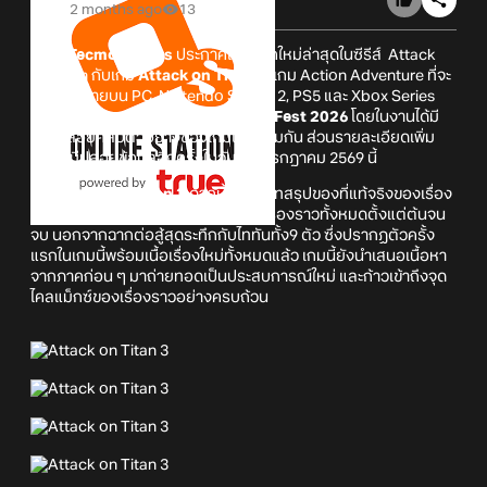
2 months ago
13
Koei Tecmo Games
ประกาศเกมภาคใหม่ล่าสุดในซีรีส์ Attack
on Titan กับเกม
Attack on Titan 3
เกม Action Adventure ที่จะ
วางจำหน่ายบน PC, Nintendo Switch 2, PS5 และ Xbox Series
X|S ในงานแถลงข่าว
Summer Game Fest 2026
โดยในงานได้มี
การปล่อยคลิปตัวอย่างของเกมให้รับชมกัน ส่วนรายละเอียดเพิ่ม
เติมจะมีปล่อยข้อมูลอีกครั้งในวันที่ 2 กรกฎาคม 2569 นี้
เกม
Attack on Titan 3
ภาคนี้จะเป็นบทสรุปของที่แท้จริงของเรื่อง
ราว Attack on Titan ให้คุณได้สัมผัสเรื่องราวทั้งหมดตั้งแต่ต้นจน
จบ นอกจากฉากต่อสู้สุดระทึกกับไททันทั้ง9 ตัว ซึ่งปรากฏตัวครั้ง
แรกในเกมนี้พร้อมเนื้อเรื่องใหม่ทั้งหมดแล้ว เกมนี้ยังนำเสนอเนื้อหา
จากภาคก่อน ๆ มาถ่ายทอดเป็นประสบการณ์ใหม่ และก้าวเข้าถึงจุด
ไคลแม็กซ์ของเรื่องราวอย่างครบถ้วน