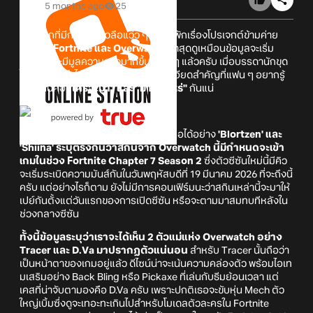
5 months ago
25
หลังจากที่มีกระแสข่าวลือแว่ว ๆ มาสักพักเรื่องโปรเจกต์ข้ามค่าย
ระหว่าง
Fortnite และ Overwatch
ล่าสุดดูเหมือนข้อมูลจะเริ่ม
ชัดเจนและมีมูลความจริงมากขึ้นเรื่อย ๆ แล้วครับ เมื่อบรรดานักขุด
ไฟล์เจ้าประจำได้ออกมาเปิดเผยรายละเอียดสำคัญที่แฟน ๆ อยากรู้
ที่สุด นั่นคือ
"ใครจะมา" และ "มาเมื่อไหร่"
กันแน่
จากข้อมูลที่เปิดเผยโดย
Leaker
ที่เชื่อถือได้อย่าง
'Blortzen' และ
'Shiina' ระบุตรงกันว่าสกินจาก Overwatch นี้มีกำหนดจะเข้า
เกมในช่วง Fortnite Chapter 7 Season 2
ซึ่งตัวซีซันใหม่นี้มีคิว
จะเริ่มระเบิดความมันส์กันในวันพฤหัสบดีที่ 19 มีนาคม 2026 ที่จะถึงนี้
ครับ แต่อย่างไรก็ตาม ยังไม่มีการคอนเฟิร์มนะว่าสกินเหล่านี้จะมาให้
เปย์กันตั้งแต่วันแรกของการเปิดซีซัน หรือจะตามมาสมทบทีหลังใน
ช่วงกลางซีซัน
ทั้งนี้ข้อมูลระบุว่าเราจะได้เห็น 2 ตัวแม่แห่ง Overwatch อย่าง
Tracer และ D.Va มาปรากฏตัวแน่นอน
สำหรับ Tracer นั้นถือว่า
เป็นหน้าตาของเกมอยู่แล้ว ดีไซน์น่าจะเน้นความคล่องตัว พร้อมไอเท
มเสริมอย่าง Back Bling หรือ Pickaxe ที่เล่นกับธีมย้อนเวลา แต่
เคสที่น่าจับตามองคือ D.Va ครับ เพราะปกติเธอจะขับหุ่น Mech ตัว
ใหญ่เบิ้มซึ่งดูจะเทอะทะเกินไปสำหรับโมเดลตัวละครใน Fortnite