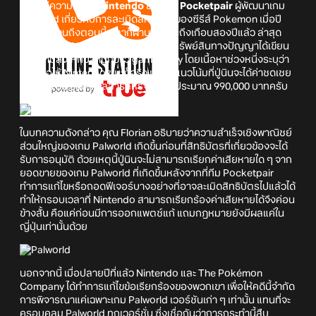
จากคดีความที่ทาง
Nintendo
ยื่นฟ้อง
Pocketpair
ผู้พัฒนาเกม
Palworld เกี่ยวกับการละเมิดสิทธิบัตรของซีรีส์ Pokemon เมื่อปี
2024 ซึ่งจนถึงตอนนี้เวลาก็ผ่านมานานถึงเกือบสองปีแล้ว ล่าสุด
คุณ Florian Mueller ผู้เชี่ยวชาญด้านทรัพย์สินทางปัญญาได้เขียน
บทความลงให้กับสำนักข่าว games fray โดยเนื้อหาช่วงหนึ่งระบุว่า
คดีนี้ต่อให้ Nintendo ชนะก็จริง แต่ก็มีแนวโน้มที่ปู่นินจะได้ค่าชดเชย
เพียงแค่ 30,000 ดอลลาร์สหรัฐฯ หรือประมาณ 990,000 บาทครับ
ในบทความดังกล่าว คุณ Florian อธิบายว่าความสำเร็จเชิงพาณิชย์
ส่วนใหญ่ของเกม Palworld เกิดขึ้นก่อนที่สิทธิบัตรที่เกี่ยวข้องจะได้
รับการอนุมัติ ด้วยเหตุนี้ปู่นินจะไม่สามารถเรียกค่าเสียหายใด ๆ จาก
ยอดขายของเกม Palworld ที่เกิดขึ้นหลังจากที่ทีม Pocketpair
ทำการแก้ไขหรือถอดฟีเจอร์บางอย่างที่อาจละเมิดสิทธิบัตรไปแล้วได้
ทำให้กรอบเวลาที่ Nintendo สามารถเรียกร้องค่าเสียหายได้จึงค่อน
ข้างสั้น คือแค่ก่อนมีการออกแพตช์แก้ แถมกฎหมายยังมีผลแค่ใน
ญี่ปุ่นเท่านั้นด้วย
นอกจากนี้ เมื่อปลายปีที่แล้ว Nintendo และ The Pokémon
Company ได้ทำการแก้ไขข้อเรียกร้องของพวกเขา เพื่อให้คดีนี้จำกัด
การพิจารณาแค่เฉพาะเกม Palworld เวอร์ชันเก่า ๆ เท่านั้น แทนที่จะ
ครอบคลุม Palworld ทุกเวอร์ชั่น ซึ่งเชื่อกันว่าการกระทำนี้สืบ