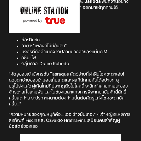
กำเนิดจากปลายปากกาของแม่มด M และ
Jahoda
พนักงานอย่าง
เป็นทางการของ "เคหาสน์แห่งความลับ" ออกมาให้ทุกท่านได้
ทำความรู้จักกันแล้ว!
Durin
ชื่อ: Durin
ฉายา: "เพลิงที่ไม่มีวันดับ"
มังกรที่ถือกำเนิดจากปลายปากกาของแม่มด M
วิชั่น: ไฟ
กลุ่มดาว: Draco Rubedo
"ศัตรูของเจ้ามังกรชั่ว Tasraque สัตว์ร้ายที่ฝ่าฝืนโชคชะตาเอ๋ย!
ดวงตาซ้ายของข้ามองเห็นเหตุและผลที่ถักทอกันได้อย่างทะลุ
ปรุโปร่งแล้ว ผู้เกิดใหม่ที่ปรากฏตัวในโลกนี้ จะฉีกทำลายหายนะของ
จักรวาลทั้งสามพัน และในช่วงเวลาแห่งการพิพากษาอันศักดิ์สิทธิ์
ครั้งสุดท้าย จะประกาศนามต้องห้ามนั้นต่อศัตรูแห่งโชคชะตาอีก
ครั้ง..."
"ความหมายของคุณหนูก็คือ... เอ่อ ช่างมันเถอะ" - เจ้าหญิงแห่งการ
ลงทัณฑ์ Fischl และ Ozvaldo Hrafnavins เสมียนคนสำคัญผู้
ซื่อสัตย์ของเธอ