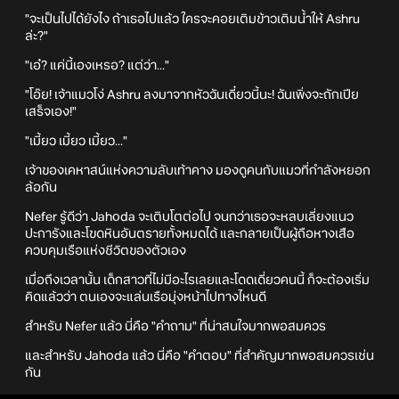
"จะเป็นไปได้ยังไง ถ้าเธอไปแล้ว ใครจะคอยเติมข้าวเติมน้ำให้ Ashru
ล่ะ?"
"เอ๋? แค่นี้เองเหรอ? แต่ว่า..."
"โอ๊ย! เจ้าแมวโง่ Ashru ลงมาจากหัวฉันเดี๋ยวนี้นะ! ฉันเพิ่งจะถักเปีย
เสร็จเอง!"
"เมี้ยว เมี้ยว เมี้ยว..."
เจ้าของเคหาสน์แห่งความลับเท้าคาง มองดูคนกับแมวที่กำลังหยอก
ล้อกัน
Nefer รู้ดีว่า Jahoda จะเติบโตต่อไป จนกว่าเธอจะหลบเลี่ยงแนว
ปะการังและโขดหินอันตรายทั้งหมดได้ และกลายเป็นผู้ถือหางเสือ
ควบคุมเรือแห่งชีวิตของตัวเอง
เมื่อถึงเวลานั้น เด็กสาวที่ไม่มีอะไรเลยและโดดเดี่ยวคนนี้ ก็จะต้องเริ่ม
คิดแล้วว่า ตนเองจะแล่นเรือมุ่งหน้าไปทางไหนดี
สำหรับ Nefer แล้ว นี่คือ "คำถาม" ที่น่าสนใจมากพอสมควร
และสำหรับ Jahoda แล้ว นี่คือ "คำตอบ" ที่สำคัญมากพอสมควรเช่น
กัน