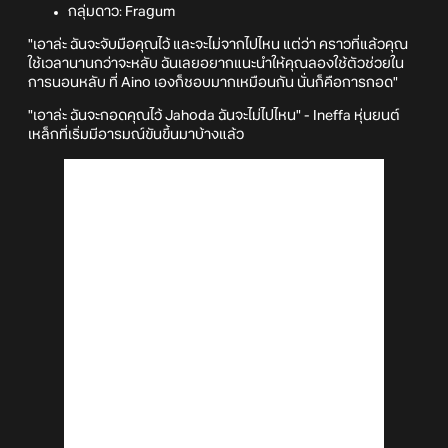
กลุ่มดาว: Fragum
"เอาล่ะ ฉันจะจับมือคุณไว้ และจะไม่จากไปไหน แต่ว่า คราวที่แล้วคุณ
ใช้เวลานานกว่าจะหลับ ฉันเลยอยากแนะนำให้คุณลองใช้ตัวช่วยใน
การนอนหลับ ที่ Aino เองก็ชอบมากเหมือนกัน นั่นก็คือการกอด"
"เอาล่ะ ฉันจะกอดคุณไว้ Jahoda ฉันจะไม่ไปไหน" - Ineffa หุ่นยนต์
เหล็กที่เริ่มมีอารมณ์ขันขึ้นมาบ้างแล้ว