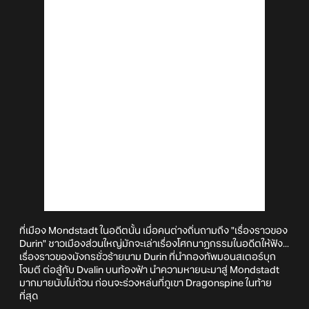
ที่เมือง Mondstadt ในอดีตนั้น เมื่อคนต่างถิ่นถามถึง "เรื่องราวของ
Durin" ชาวเมืองส่วนใหญ่มักจะเล่าเรื่องโศกนาฏกรรมในอดีตให้ฟัง...
เรื่องราวของมังกรชั่วร้ายนาม Durin ที่นำกองทัพมอนสเตอร์บุก
โจมตี ต่อสู้กับ Dvalin บนท้องฟ้า นำความหายนะมาสู่ Mondstadt
มากมายนับไม่ถ้วน ก่อนจะร่วงหล่นที่ภูเขา Dragonspine ในท้าย
ที่สุด