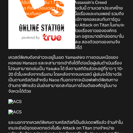
ในแพตช์อัปเดตเวอร์ชั่น 1.1.6 ของเกม Assassin’s Creed
Shadows ที่จะมาตอนเวลา 21:00 น. ของวันนี้ ตามเวลาประเทศไทย
ผู้เล่นจะได้พบกับคอนเทนต์ใหม่ทั้งด้านเนื้อเรื่องและเกมเพลย์ รวมถึง
การยืนยันข่าวลือก่อนหน้านี้ว่าตัวเกมจะมีการคอลแลบกับการ์ตูน
เรื่อง Attack on Titan จริง โดยคอลแลบ Attack on Titan ในเกมจะ
มาด้วยรูปแบบของเควสต์พิเศษที่จะว่าด้วยเรื่องราวขององค์กร
ลึกลับที่มีเป้าหมายในการปลดปล่อย Titan อสูรขนาดยักษ์ออกมาใน
ประเทศญี่ปุ่น ดังนั้นทั้ง Naoe และ Yasuke สองตัวเอกของเกมจึง
ต้องพยายามหยุดยั้งแผนการดังกล่าวให้ได้
เควสต์พิเศษดังกล่าวจะอยู่ในเขต Yamashiro ทางตอนเหนือของ
หอคอย Hanazo และจะสามารถเข้าถึงได้ก็ต่อเมื่อผู้เล่นดำเนินเรื่อง
ไปจนสามารถเล่นเป็น Yasuke ได้ ซึ่งตามสถิติแล้วจะอยู่ที่ราว ๆ 10-
20 ชั่วโมงหลังจากเริ่มเกม โดยหลังจากจบเควสต์ ผู้เล่นจะได้รางวัล
เป็นดาบคริสตัลสำหรับ Naoe ที่นอกจากจะมีเอฟเฟกต์พิเศษทาง
ด้านกราฟิกแล้ว มันยังสามารถสะท้อนการโจมตีของศัตรูในบาง
จังหวะได้ด้วย
และนอกจากเควสต์พิเศษดาบคริสตัลที่เป็นอัปเดตฟรีแล้ว ร้านค้าใน
เกมจะยังมีชุดของตกแต่งในธีม Attack on Titan วางจำหน่าย