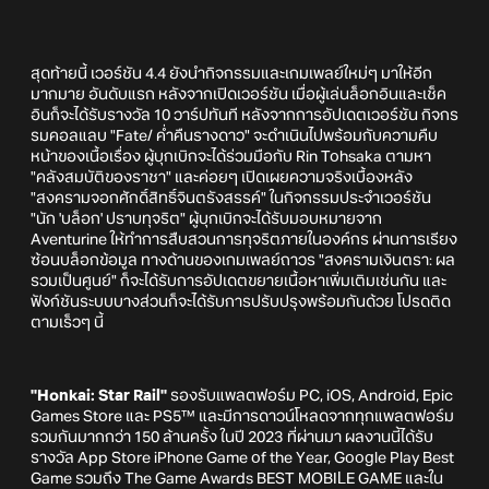
สุดท้ายนี้ เวอร์ชัน 4.4 ยังนำกิจกรรมและเกมเพลย์ใหม่ๆ มาให้อีก
มากมาย อันดับแรก หลังจากเปิดเวอร์ชัน เมื่อผู้เล่นล็อกอินและเช็ค
อินก็จะได้รับรางวัล 10 วาร์ปทันที หลังจากการอัปเดตเวอร์ชัน กิจกร
รมคอลแลบ "Fate/ ค่ำคืนรางดาว" จะดำเนินไปพร้อมกับความคืบ
หน้าของเนื้อเรื่อง ผู้บุกเบิกจะได้ร่วมมือกับ Rin Tohsaka ตามหา
"คลังสมบัติของราชา" และค่อยๆ เปิดเผยความจริงเบื้องหลัง
"สงครามจอกศักดิ์สิทธิ์จินตรังสรรค์" ในกิจกรรมประจำเวอร์ชัน
"นัก 'บล็อก' ปราบทุจริต" ผู้บุกเบิกจะได้รับมอบหมายจาก
Aventurine ให้ทำการสืบสวนการทุจริตภายในองค์กร ผ่านการเรียง
ซ้อนบล็อกข้อมูล ทางด้านของเกมเพลย์ถาวร "สงครามเงินตรา: ผล
รวมเป็นศูนย์" ก็จะได้รับการอัปเดตขยายเนื้อหาเพิ่มเติมเช่นกัน และ
ฟังก์ชันระบบบางส่วนก็จะได้รับการปรับปรุงพร้อมกันด้วย โปรดติด
ตามเร็วๆ นี้
"Honkai: Star Rail"
รองรับแพลตฟอร์ม PC, iOS, Android, Epic
Games Store และ PS5™ และมีการดาวน์โหลดจากทุกแพลตฟอร์ม
รวมกันมากกว่า 150 ล้านครั้ง ในปี 2023 ที่ผ่านมา ผลงานนี้ได้รับ
รางวัล App Store iPhone Game of the Year, Google Play Best
Game รวมถึง The Game Awards BEST MOBILE GAME และใน