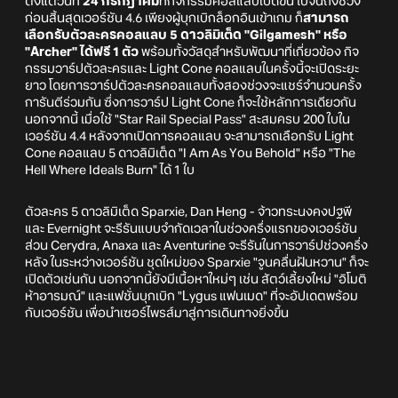
ตั้งแต่วันที่
24 กรกฎาคม
ที่กิจกรรมคอลแลบเปิดขึ้น ไปจนถึงช่วง
ก่อนสิ้นสุดเวอร์ชัน 4.6 เพียงผู้บุกเบิกล็อกอินเข้าเกม ก็
สามารถ
เลือกรับตัวละครคอลแลบ 5 ดาวลิมิเต็ด "Gilgamesh" หรือ
"Archer" ได้ฟรี 1 ตัว
พร้อมทั้งวัสดุสำหรับพัฒนาที่เกี่ยวข้อง กิจ
กรรมวาร์ปตัวละครและ Light Cone คอลแลบในครั้งนี้จะเปิดระยะ
ยาว โดยการวาร์ปตัวละครคอลแลบทั้งสองช่วงจะแชร์จำนวนครั้ง
การันตีร่วมกัน ซึ่งการวาร์ป Light Cone ก็จะใช้หลักการเดียวกัน
นอกจากนี้ เมื่อใช้ "Star Rail Special Pass" สะสมครบ 200 ใบใน
เวอร์ชัน 4.4 หลังจากเปิดการคอลแลบ จะสามารถเลือกรับ Light
Cone คอลแลบ 5 ดาวลิมิเต็ด "I Am As You Behold" หรือ "The
Hell Where Ideals Burn" ได้ 1 ใบ
ตัวละคร 5 ดาวลิมิเต็ด Sparxie, Dan Heng - จ้าวทระนงคงปฐพี
และ Evernight จะรีรันแบบจำกัดเวลาในช่วงครึ่งแรกของเวอร์ชัน
ส่วน Cerydra, Anaxa และ Aventurine จะรีรันในการวาร์ปช่วงครึ่ง
หลัง ในระหว่างเวอร์ชัน ชุดใหม่ของ Sparxie "จูนคลื่นฝันหวาน" ก็จะ
เปิดตัวเช่นกัน นอกจากนี้ยังมีเนื้อหาใหม่ๆ เช่น สัตว์เลี้ยงใหม่ "อิโมติ
ห้าอารมณ์" และแฟชั่นบุกเบิก "Lygus แฟนเมด" ที่จะอัปเดตพร้อม
กับเวอร์ชัน เพื่อนำเซอร์ไพรส์มาสู่การเดินทางยิ่งขึ้น