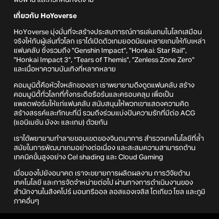
พบพาน และทิวทัศน์ที่งดงาม
เกี่ยวกับ HoYoverse
HoYoverse มุ่งมั่นที่จะสร้างประสบการณ์การเล่นเกมในโลกเสมือน
จริงให้กับผู้เล่นทั่วโลก เราได้เปิดตัวเกมยอดนิยมหลายเกมให้กับเหล่า
แฟนคลับ ซึ่งรวมถึง "Genshin Impact", "Honkai: Star Rail",
"Honkai Impact 3", "Tears of Themis", "Zenless Zone Zero"
และเนื้อหาความบันเทิงที่หลากหลาย
คอมมูนิตี้คือหัวใจหลักของเรา เราพยายามดึงดูดแฟนคลับ สร้าง
คอมมูนิตี้ทั่วโลกที่ทั้งกระตือรือร้นและครอบคลุม เพื่อเป็น
แพลตฟอร์มให้แก่แฟนคลับ สนับสนุนให้พวกเขาแสดงความคิด
สร้างสรรค์และทักษะที่นี่ รวมถึงร่วมแบ่งปันความรักที่มีต่อ ACG
(แอนิเมชัน มังงะ และเกม) ด้วยกัน
เราได้พยายามทำลายขอบเขตของจินตนาการ สำรวจเทคโนโลยีที่ล้ำ
สมัยในการพัฒนาเกมอย่างต่อเนื่อง และสะสมความสามารถด้าน
เทคนิคขั้นสูงอย่าง Cel shading และ Cloud Gaming
เมื่อมองไปยังอนาคต เราจะขยายการผลิตผลงาน การวิจัยด้าน
เทคโนโลยี และการจัดจำหน่ายต่อไป ผ่านทางการดำเนินงานของ
สำนักงานในสิงคโปร์ มอนทรีออล ลอสแองเจลิส โตเกียว โซล และภูมิ
ภาคอื่นๆ