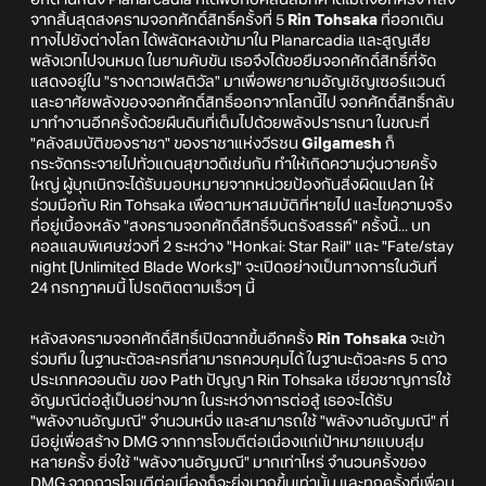
อีกด้านหนึ่ง Planarcadia ก็ได้พบกับคลื่นลมที่คาดไม่ถึงอีกครั้ง หลัง
จากสิ้นสุดสงครามจอกศักดิ์สิทธิ์ครั้งที่ 5
Rin Tohsaka
ที่ออกเดิน
ทางไปยังต่างโลก ได้พลัดหลงเข้ามาใน Planarcadia และสูญเสีย
พลังเวทไปจนหมด ในยามคับขัน เธอจึงได้ขอยืมจอกศักดิ์สิทธิ์ที่จัด
แสดงอยู่ใน "รางดาวเฟสติวัล" มาเพื่อพยายามอัญเชิญเซอร์แวนต์
และอาศัยพลังของจอกศักดิ์สิทธิ์ออกจากโลกนี้ไป จอกศักดิ์สิทธิ์กลับ
มาทำงานอีกครั้งด้วยผืนดินที่เต็มไปด้วยพลังปรารถนา ในขณะที่
"คลังสมบัติของราชา" ของราชาแห่งวีรชน
Gilgamesh
ก็
กระจัดกระจายไปทั่วแดนสุขาวดีเช่นกัน ทำให้เกิดความวุ่นวายครั้ง
ใหญ่ ผู้บุกเบิกจะได้รับมอบหมายจากหน่วยป้องกันสิ่งผิดแปลก ให้
ร่วมมือกับ Rin Tohsaka เพื่อตามหาสมบัติที่หายไป และไขความจริง
ที่อยู่เบื้องหลัง "สงครามจอกศักดิ์สิทธิ์จินตรังสรรค์" ครั้งนี้... บท
คอลแลบพิเศษช่วงที่ 2 ระหว่าง "Honkai: Star Rail" และ "Fate/stay
night [Unlimited Blade Works]" จะเปิดอย่างเป็นทางการในวันที่
24 กรกฎาคมนี้ โปรดติดตามเร็วๆ นี้
หลังสงครามจอกศักดิ์สิทธิ์เปิดฉากขึ้นอีกครั้ง
Rin Tohsaka
จะเข้า
ร่วมทีม ในฐานะตัวละครที่สามารถควบคุมได้ ในฐานะตัวละคร 5 ดาว
ประเภทควอนตัม ของ Path ปัญญา Rin Tohsaka เชี่ยวชาญการใช้
อัญมณีต่อสู้เป็นอย่างมาก ในระหว่างการต่อสู้ เธอจะได้รับ
"พลังงานอัญมณี" จำนวนหนึ่ง และสามารถใช้ "พลังงานอัญมณี" ที่
มีอยู่เพื่อสร้าง DMG จากการโจมตีต่อเนื่องแก่เป้าหมายแบบสุ่ม
หลายครั้ง ยิ่งใช้ "พลังงานอัญมณี" มากเท่าไหร่ จำนวนครั้งของ
DMG จากการโจมตีต่อเนื่องก็จะยิ่งมากขึ้นเท่านั้น และทุกครั้งที่เพื่อน