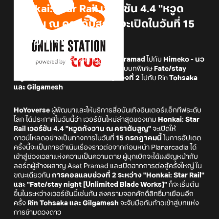
Honkai: Star Rail เวอร์ชัน 4.4 "หวูด
กังวาน ณ คราดับสูญ" จะเปิดในวันที่ 15
กรกฎาคมนี้
ร่วมต่อสู้กับลอร์ดผู้ล้างผลาญ
Asat Pramad
ไปกับ
Himeko - นว
ดารา
พร้อมทั้งเริ่มต้นกิจกรรมคอลแลบบทพิเศษ
Fate/stay
night [Unlimited Blade Works] ช่วงที่ 2
ไปกับ Rin
Tohsaka
และ Gilgamesh
HoYoverse
ผู้พัฒนาและให้บริการสื่อบันเทิงอินเตอร์แอ็กทีฟระดับ
โลก ได้ประกาศในวันนี้ว่า เวอร์ชันใหม่ล่าสุดของเกม
Honkai: Star
Rail เวอร์ชัน 4.4 "หวูดกังวาน ณ คราดับสูญ"
จะเปิดให้
ดาวน์โหลดอย่างเป็นทางการในวันที่
15 กรกฎาคมนี้
ในการอัปเดต
ครั้งนี้จะเป็นการดำเนินเรื่องราวต่อจากก่อนหน้า Planarcadia ได้
เข้าสู่ช่วงเวลาแห่งความเป็นความตาย ผู้บุกเบิกจะได้เผชิญหน้ากับ
ลอร์ดผู้ล้างผลาญ Asat Pramad และเปิดฉากการต่อสู้ครั้งใหญ่ ใน
ขณะเดียวกัน
การคอลแลบช่วงที่ 2 ระหว่าง "Honkai: Star Rail"
และ "Fate/stay night [Unlimited Blade Works]"
ก็จะเริ่มต้น
ขึ้นในระหว่างเวอร์ชันนี้เช่นกัน สงครามจอกศักดิ์สิทธิ์มาเยือนอีก
ครั้ง
Rin Tohsaka และ Gilgamesh
จะจับมือกันก้าวเข้าสู่บทแห่ง
การข้ามดวงดาว