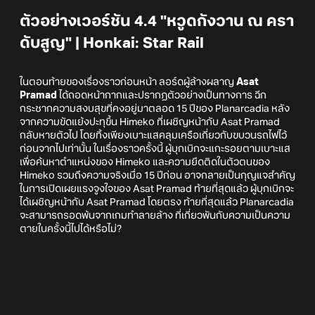
ตัวอย่างเวอร์ชัน 4.4 "หวูดกังวาน ณ ครา
ดับสูญ" | Honkai: Star Rail
ในตอนท้ายของเรื่องราวก่อนหน้า ลอร์ดผู้ล้างผลาญ
Asat
Pramad
ได้ถอดหน้ากากและปรากฏตัวอย่างเป็นทางการ ฉีก
กระชากความสงบสุขที่คงอยู่มาตลอด 15 ปีของ Planarcadia หลัง
จากความขัดแย้งปะทุขึ้น Himeko ที่เผชิญหน้ากับ Asat Pramad
กลับหายตัวไป โดยทิ้งเพียงเบาะแสคลุมเครือเกี่ยวกับขบวนรถไฟไว้
ก่อนจากไปเท่านั้น ในเรื่องราวครั้งนี้ ผู้บุกเบิกจะแกะรอยตามเบาะแส
เพื่อค้นหาตำแหน่งของ Himeko และความยึดติดในตัวตนของ
Himeko รวมถึงความจริงเมื่อ 15 ปีก่อน อาจกลายเป็นกุญแจสำคัญ
ในการเปิดเผยแรงจูงใจของ Asat Pramad ท้ายที่สุดแล้ว ผู้บุกเบิกจะ
ได้เผชิญหน้ากับ Asat Pramad โดยตรง ท้ายที่สุดแล้ว Planarcadia
จะสามารถรอดพ้นจากเกมทำลายล้าง ที่เกี่ยวพันกับความเป็นความ
ตายในครั้งนี้ไปได้หรือไม่?