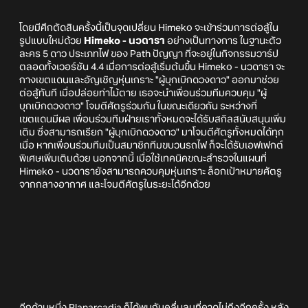
โดยมีศึกตัดสินครั้งนี้เป็นจุดเปลี่ยน Himeko จะเข้าร่วมการต่อสู้ใน
รูปแบบใหม่ด้วย
Himeko - นวดารา
อย่างเป็นทางการ ในฐานะตัว
ละคร 5 ดาว ประเภทไฟ ของ Path ปัญญา ที่จะอยู่ในกิจกรรมวาร์ป
ตลอดทั้งเวอร์ชัน 4.4 เมื่อการต่อสู้เริ่มต้นขึ้น Himeko - นวดารา จะ
กางเขตแดนและอัญเชิญหุ่นเกราะ "ผู้บุกเบิกดวงดาว" ออกมาช่วย
ต่อสู้ทันที เมื่อปล่อยท่าไม้ตาย เธอจะนำเพื่อนร่วมทีมควบคุม "ผู้
บุกเบิกดวงดาว" โจมตีศัตรูร่วมกัน ในขณะเดียวกัน ระหว่างที่
เขตแดนมีผล เพื่อนร่วมทีมฝ่ายเราทั้งหมดจะได้รับสกิลสนับสนุนเพิ่ม
เติม ซึ่งสามารถเรียก "ผู้บุกเบิกดวงดาว" มาโจมตีศัตรูทั้งหมดได้ทุก
เมื่อ หากเพื่อนร่วมทีมเป็นสมาชิกทีมขบวนรถไฟ ก็จะได้รับเอฟเฟกต์
พิเศษเพิ่มเติมด้วย นอกจากนี้ เมื่อใช้เทคนิคขณะสำรวจในแผนที่
Himeko - นวดารายังสามารถควบคุมหุ่นเกราะ ล็อกเป้าหมายศัตรู
จากกลางอากาศ และโจมตีศัตรูในระยะได้อีกด้วย