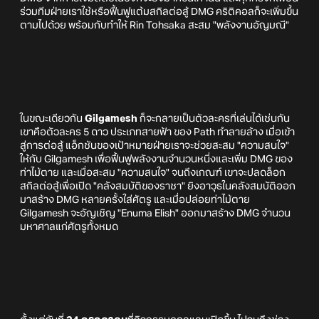
ร่วมทีมฝ่ายเราใช้หรือฟื้นฟูแต้มสกิลต่อสู้ DMG คริติคอลก็จะเพิ่มขึ้น
ตามไปด้วย พร้อมกับทำให้ Rin Tohsaka สะสม "พลังงานอัญมณี"
ในขณะเดียวกัน
Gilgamesh
ก็จะกลายเป็นตัวละครที่เล่นได้เช่นกัน
เขาคือตัวละคร 5 ดาว ประเภทสายฟ้า ของ Path ทำลายล้าง เมื่อเข้า
สู่การต่อสู้ แอ็กชันของเป้าหมายฝ่ายเราจะช่วยสะสม "ความสนใจ"
ให้กับ Gilgamesh เพื่อฟื้นฟูพลังงานจำนวนหนึ่งและเพิ่ม DMG ของ
ท่าไม้ตาย และเมื่อสะสม "ความสนใจ" จนถึงเกณฑ์ เขาจะปลดล็อก
สกิลต่อสู้เพื่อเปิด "คลังสมบัติของราชา" ยิงอาวุธในคลังสมบัติออก
มาสร้าง DMG หลายครั้งใส่ศัตรู และเมื่อปล่อยท่าไม้ตาย
Gilgamesh จะอัญเชิญ "Enuma Elish" ออกมาสร้าง DMG จำนวน
มหาศาลแก่ศัตรูทั้งหมด