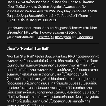
ปลายปี 2024 ยังได้รับรางวัลเกมที่มีการดำเนินการต่อเนื่องยอด
เยี่ยม (มือถือ) จากงาน Golden Joystick Awards รวมถึง
PlayStation Partner Awards จาก Sony PlayStation และรางวัล
อื่นๆ แล้วยังถูกจัดเรตให้เป็นเกมสำหรับวัยรุ่นหรือ T (Teen) ใน
ESRB และสำหรับอายุ 12 ปีบน PEGI
หากต้องการทราบรายละเอียด และข้อมูลการอัปเดตเพิ่มเติม โปรด
เยี่ยมชมได้ที่
https://hsr.hoyoverse.com
หรือติดตาม
@HonkaiStarRail บน
Twitter (X)
,
Instagram
และ
Facebook
เกี่ยวกับ "Honkai: Star Rail"
"Honkai: Star Rail" คือเกม Space Fantasy RPG ที่ตัวเอกซึ่งถูกฝัง
"Stellaron" อันทรงพลังไว้ในร่างกาย ได้กลายเป็น "ผู้บุกเบิก" ที่ออก
เดินทางข้ามกาแล็กซีเพื่อค้นหาความลับของ "เทพดารา" และแก้ไข
ความขัดแย้งที่มาจาก "Stellaron" คุณจะได้ผจญภัยในทะเลดวงดาว
อันลึกลับที่ผสมผสานระหว่างตำนาน และไซไฟเข้าด้วยกัน! ใน
จักรวาลอันแสนกว้างใหญ่ เต็มไปด้วยโลกที่หลากหลายอยู่มากมาย
ทั้งวัฒนธรรมที่แตกต่าง ภูมิประเทศที่ผันแปร ขนบธรรมเนียมที่เป็น
เอกลักษณ์ ผสมผสานกับระบบการต่อสู้แบบเทิร์นเบสที่เล่นง่าย
เพื่อนร่วมทางที่มีนิสัยแตกต่างกัน แต่กลับมีฝีมือที่ยอดเยี่ยม รวมถึง
เนื้อเรื่องที่ชวนติดตาม ที่มาพร้อมกับท่วงทำนองแห่งการผจญภัยใน
กาแล็กซีที่แสนโรแมนติก ซึ่งเต็มไปด้วยความประหลาดใจ การ