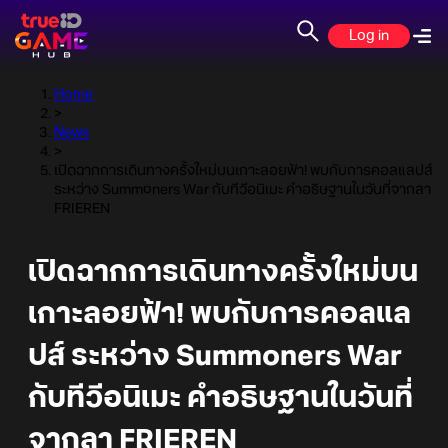
Log in
Home
>
News
>
เปิดฉากการเดินทางครั้งใหม่บนเกาะลอยฟ้า! พบกับการคอลแลปส์
ระหว่าง Summoners War กับทีวีอนิเมะ คำอธิษฐานในวันที่จากลา
FRIEREN
เปิดฉากการเดินทางครั้งใหม่บน
เกาะลอยฟ้า! พบกับการคอลแล
ปส์ ระหว่าง Summoners War
กับทีวีอนิเมะ คำอธิษฐานในวันที่
จากลา FRIEREN