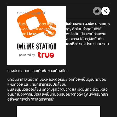
Online Station
1 month ago
10
อัปเดตกันต่อรัว ๆ ทีเดียว สำหรับ
Honkai: Nexus Anima
เกมแนว
creature-collector adventure strategy ตัวใหม่ล่าสุดในซีรีส์
Honkai จาก
HoYoverse
ที่หลังจากได้พา โอลิมเปีย มาให้ทำความ
รู้จักกันไปก่อนหน้านี้ ตอนนี้ก็ถึงเวลาที่พวกเราจะได้มารู้จักกับอีก
หนึ่งตัวละครกันแล้ว! เราไปพบกับ
"ฮีโรเครติส"
รองประธานสมาคม
เน็กซัสของเมืองอิยา กันเลย!
ฮีโรเครติส
รองประธานสมาคมเน็กซัสของเมืองอิยา
นักอนิมาศาสตร์จากเมืองหลวงดอร์เนีย อีกทั้งยังเป็นผู้รับผิดชอบ
แผนกวิจัย และแผนกสาธารณประโยชน์
มีนิสัยนุ่มนวลอ่อนโยน มีความรู้กว้างขวาง และมุ่งมั่นที่จะช่วยเหลือ
อนิมา เนื่องจากมีชื่อเสียงเป็นที่ยอมรับอย่างทั่วถึง ผู้คนจึงเรียกเขา
อย่างเคารพว่า "ศาสตราจารย์"