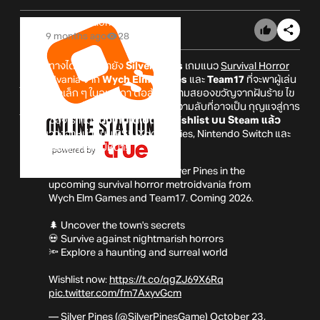
Online Station
9 months ago
28
ทุกเส้นทางได้นำเรามายัง
Silver Pines
เกมแนว
Survival Horror
Metroidvania จาก
Wych Elm Games
และ
Team17
ที่จะพาผู้เล่น
ไปยังเมืองเล็ก ๆ ในอเมริกา ต่อสู้กับความสยองขวัญจากฝันร้าย ไข
ปริศนาต่าง ๆ สำรวจเมืองและค้นพบความลับที่อาจเป็น กุญแจสู่การ
ไถ่บาป ของเรา โดย
ตัวเกมได้เปิดให้ Wishlist บน Steam แล้ว
เตรียมวางจำหน่ายบน PS5, Xbox Series, Nintendo Switch และ
PC (Steam) ภายในปีหน้า!
Uncover the mysteries of Silver Pines in the
upcoming survival horror metroidvania from
Wych Elm Games and Team17. Coming 2026.
🌲 Uncover the town's secrets
💀 Survive against nightmarish horrors
🔦 Explore a haunting and surreal world
Wishlist now:
https://t.co/qgZJ69X6Rq
pic.twitter.com/fm7AxyvGcm
— Silver Pines (@SilverPinesGame)
October 23,