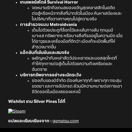
เกมเพลย์สไตล์ Survival Horror
จดหมายรักถึงเกมสยองขวัญสุดคลาสสิกในอดีต
ต่อสู้หรือหนีจากสิ่งที่น่ากลัวในเมือง ค้นหาเสบียงและ
ไขปริศนาที่ขวางทางคุณไปสู่ความจริง
การสำรวจแบบ Metroidvania
เต็มไปด้วยประตูที่ล็อกไว้และเส้นทางลับ ทุกมุมมี
เบาะแส ทรัพยากร หรือบางสิ่งที่รออยู่ในความมืด เมื่อ
ได้อาวุธและเครื่องมือที่ดีกว่า เมืองก็จะเปิดพื้นที่ให้
สำรวจมากขึ้น
แอ็กชันที่เข้มข้นและสมจริง
เผชิญหน้ากับเหล่าสัตว์ประหลาดและบอสสุดโหดที่
ทำให้ทุกการต่อสู้เต็มไปด้วยความตึงเครียดและ
อันตราย
บริหารทรัพยากรอย่างระมัดระวัง
ช่องเก็บของมีจำกัด ต้องค้นหาทุกที่ เพราะทุก กระสุน
ขวดยา และการอัปเกรด ล้วนมีความหมายต่อการเอา
ชีวิตรอดในเมืองสยองแห่งนี้
Wishlist เกม Silver Pines ได้ที่
แปลและเรียบเรียงจาก :
gematsu.com