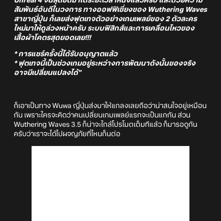
Unreal 4 จนสุดขีดมาได้ระยะเวลาหนึ่งแล้วครับ และด้วยความ
สัมพันธ์อันดีในวงการ ทางออฟฟิเชี่ยงของ Wuthering Waves
สาขาญี่ปุ่น ก็เลยส่งฟุตเทจตัวอย่างเกมเพลย์ของ 2 ตัวละคร
ใหม่มาให้ดูล่วงหน้าครับ ระบบฟิสิกส์และการเคลื่อนไหวของ
เสื้อผ้าโคตรสุดยอดเลย!!!
* การแชร์ครั้งนี้ได้รับอนุญาตแล้ว
* ฟุตเทจนี้เป็นช่วงเกมอยู่ระหว่างการพัฒนาดังนั้นของจริง
อาจมีเปลี่ยนแปลงได้"
ก็เอาเป็นทาง Wuwa ญี่ปุ่นส่งมาให้แกลงเลยถือว่าน่าสนใจอยู่เหมือน
กัน เพราะใครจะคิดว่าคนเปลี่ยนเกมเพลย์แรกจะเป็นแกกัน ส่วน
Wuthering Waves 3.5 ก็น่าจะใกล้โปรโมตเต็มทีแล้ว ก็มารอดูกัน
ครับว่าเราจะได้ไปผจญภัยที่ไหนก็นต่อ