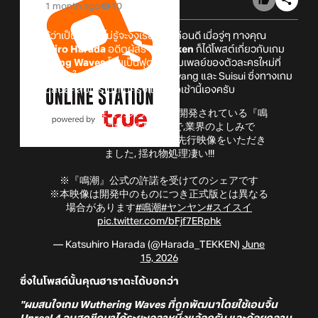
1 month ago
10
เรียกได้ว่าเป็นเรื่องที่ไม่รู้จะงงเรื่องไหนก่อนดี เมื่อจู่ๆ ทางคุณ
Katsuhiro Harada
อดีตผู้สร้าง
Tekken
ก็ได้โพสต์เกี่ยวกับเกม
Wuthering Waves
โดยเป็นฟุตเทจเกมเพลย์ของตัวละครใหม่ที่
เตรียมเข้ามาในแพตช์ 3.5 อย่าง Yangyang และ Suisui ซึ่งทางเกม
เพิ่งจะปล่อยคลิปโปรโมตไปครั้งแรกเมื่อเช้านี้เองครับ
UE4を極限までカスタムして開発されている『鳴
潮』が気になっていたので,業界のよしみで
@WW_JP_Official
さんから先行映像をいただき
ました, 揺れ物処理凄い!!!
※『鳴潮』公式の許諾を受けてのシェアです
※本映像は開発中のものにつき正式版とは異なる
場合があります
#鳴潮
#ヤンヤン
#スイスイ
pic.twitter.com/bFjf7ERphk
— Katsuhiro Harada (@Harada_TEKKEN)
June
15, 2026
ซึ่งในโพสต์นั้นคุณฮาราดะได้บอกว่า
"ผมสนใจเกม Wuthering Waves ที่ถูกพัฒนาโดยใช้เอนจิ้น