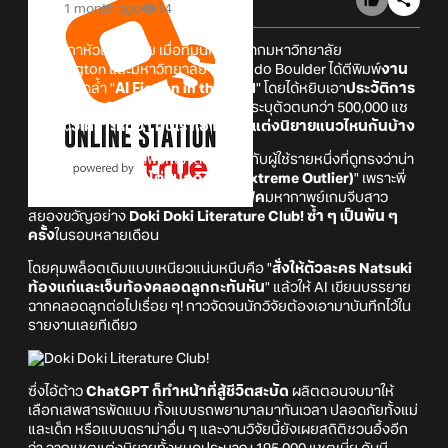
1 month ago
14
ถึงกับเกาหัวแกรกเลย เมื่อทีมนักวิจัยจากมหาวิทยาลัย
Washington และมหาวิทยาลัย Colorado Boulder ได้ตีพิมพ์
งาน
วิจัย
ชื่อสุดล้ำ "
AI Fiction in the Wild
" โดยได้หยิบเอา
ประวัติการ
คุยกับ ChatGPT
ภาษาอังกฤษแบบไม่ระบุตัวตนกว่า 500,000 แช
ตมานั่ง
วิเคราะห์ดูว่า คนเราเอา AI ไปแต่งนิยายแนวไหนกันบ้าง
แต่เรื่องมันพีกตรงที่พวกเขาดันไปจ๊ะเอ๋กับผู้ใช้รายหนึ่งที่ดูทรงว่าน่า
จะเข้าข่าย "
มนุษย์สุดโต่งนอกคอก (Extreme Outlier)
" เพราะพี่
แกเล่นกด
สั่งให้ ChatGPT แต่งแฟนฟิค
มหากาพย์เกมจีบสาว
สยองขวัญอย่าง
Doki Doki Literature Club! ซ้ำ ๆ เป็นพัน ๆ
ครั้ง
ในรอบหลายเดือน
โดยคุมพล็อตเดิมแบบเหนียวแน่นหนึบคือ "
สั่งให้ตัวละคร Natsuki
ท้องแก่และเจ็บท้องคลอดลูกกะทันหัน
" แล้วให้ AI เขียนบรรยาย
ฉากคลอดลูกต่อไปเรื่อย ๆ! กาวจัดจนนักวิจัยต้องเอามาบันทึกไว้ใน
รายงานเลยทีเดียว
ซึ่งไอ้ต้าว
ChatGPT ก็ทำหน้าที่สู้ชีวิตสะบัด
ผลิตตอนจบมาให้
เลือกเสพสารพัดแบบ ทั้งแบบรถพยาบาลมาทันเวลา ปลอดภัยทั้งแม่
และเด็ก หรือแบบดราม่าอื่น ๆ และงานวิจัยนี้ยังเผยสถิติชวนอึ้งอีก