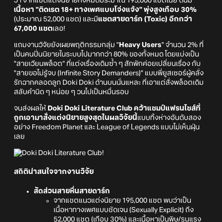
ว่า จากแชตแต่งนิยายทั้งหมดประมาณ 195,000 แชตเนี่ย ดันมี
เนื้อหา "ติดเรต 18+ ทางเพศแบบโจ่งแจ้ง" พุ่งสูงเกือบ 30%
(ประมาณ 52,000 แชต) และมี
แชตสายดาร์ก (Toxic) อีกกว่า
67,000 แชต
เลอ!
แถมงานวิจัยยังเผยพฤติกรรมกลุ่ม "
Heavy Users
" จำนวน 2% ที่
เป็นคนปั่นนิยายในระบบไปมากกว่า 80% ของทั้งหมด โดยแบ่งเป็น
"สายเวียนพล็อต" ที่แต่งเรื่องเดิมซ้ำ ๆ สักพักค่อยเปลี่ยนเรื่อง กับ
"สายขอไม่รู้จบ (Infinite Story Demanders)" แบบพี่ยูสเซอร์ผู้คลั่ง
รักฉากคลอดลูก Doki Doki ด้านบนนั่นแหละ ที่เอาแต่สั่งพล็อตเดิม
สลับคำนิด ๆ หน่อย ๆ วนไปเป็นหมื่นรอบ
จนส่งผลให้
Doki Doki Literature Club
คว้าแชมป์แฟรนไชส์ที่
ถูกเอามาสั่งแต่งนิยายสูงสุดในผลวิจัยนี้
แบบทิ้งห่างอันดับสอง
อย่าง Freedom Planet และ League of Legends แบบไม่เห็นฝุ่น
เลย
สถิติน่าสนใจจากงานวิจัย
สัดส่วนสายหื่นสายดาร์ก
จากแชตแนวแต่งนิยาย 195,000 แชต พบว่าเป็น
เนื้อหาทางเพศแบบชัดเจน (Sexually Explicit) ถึง
52,000 แชต (เกือบ 30%) และเนื้อหาเป็นพิษ/รุนแรง