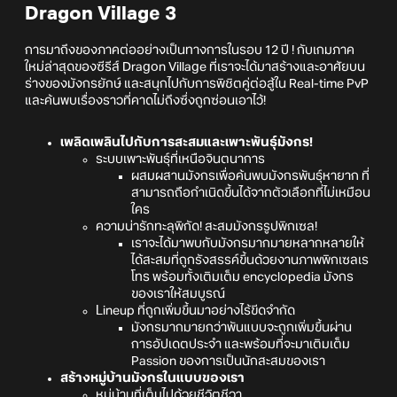
Dragon Village 3
การมาถึงของภาคต่ออย่างเป็นทางการในรอบ 12 ปี ! กับเกมภาค
ใหม่ล่าสุดของซีรีส์ Dragon Village ที่เราจะได้มาสร้างและอาศัยบน
ร่างของมังกรยักษ์ และสนุกไปกับการพิชิตคู่ต่อสู้ใน Real-time PvP
และค้นพบเรื่องราวที่คาดไม่ถึงซึ่งถูกซ่อนเอาไว้!
เพลิดเพลินไปกับการสะสมและเพาะพันธุ์มังกร!
ระบบเพาะพันธุ์ที่เหนือจินตนาการ
ผสมผสานมังกรเพื่อค้นพบมังกรพันธุ์หายาก ที่
สามารถถือกำเนิดขึ้นได้จากตัวเลือกที่ไม่เหมือน
ใคร
ความน่ารักทะลุพิกัด! สะสมมังกรรูปพิกเซล!
เราจะได้มาพบกับมังกรมากมายหลากหลายให้
ได้สะสมที่ถูกรังสรรค์ขึ้นด้วยงานภาพพิกเซลเร
โทร พร้อมทั้งเติมเต็ม encyclopedia มังกร
ของเราให้สมบูรณ์
Lineup ที่ถูกเพิ่มขึ้นมาอย่างไร้ขีดจำกัด
มังกรมากมายกว่าพันแบบจะถูกเพิ่มขึ้นผ่าน
การอัปเดตประจำ และพร้อมที่จะมาเติมเต็ม
Passion ของการเป็นนักสะสมของเรา
สร้างหมู่บ้านมังกรในแบบของเรา
หมู่บ้านที่เต็มไปด้วยชีวิตชีวา