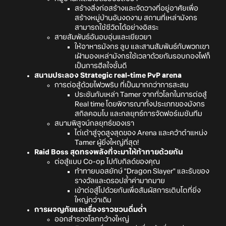
สร้างสิ่งก่อสร้างและจัดวางที่อยู่อาศัยเพื่อ
สร้างหมู่บ้านอันงดงาม สถานที่เหล่ามังกร
สามารถใช้ชีวิตได้อย่างอิสระ
สายสัมพันธ์อันอบอุ่นและเยียวยา
ให้อาหารมังกร ลูบ และสานสัมพันธ์กับพวกเขา
เฝ้ามองเหล่ามังกรใช้เวลาด้วยกันรอบกองไฟก็
เป็นการฮีลใจชั้นดี
สนามประลอง Strategic real-time PvP arena
การต่อสู้ด้วยไฟวพริบ ที่เป็นมากกว่าการสะสม
ประชันกับเหล่า Tamer จากทั่วโลกในการต่อสู้
Real time โดยพิจารณาทั้งประเภทของมังกร
สกิลคอมโบ และกลยุทธ์การจัดฟอร์เมชันทีม
สนามพิสูจน์กลยุทธ์ของเรา
ไต่เต้าสู่จุดสูงสุดของ Arena และคว้าตำแหน่ง
Tamer ผู้ยิ่งใหญ่ที่สุด!
Raid Boss สุดทรงพลังที่จะมาให้ท้าทายด้วยกัน
ต่อสู้แบบ Co-op ไปกับกิลด์ของคุณ
ท้าทายบอสยักษ์ "Dragon Slayer" และรับของ
รางวัลและดรอปล้ำค่ามากมาย
เข้าต่อสู้ไปด้วยกันเพื่อสัมผัสการเติบโตที่ยิ่ง
ใหญ่กว่าเดิม
การผจญภัยและเรื่องราวชวนดื่มด่ำ
ออกสำรวจโลกกว้างใหญ่