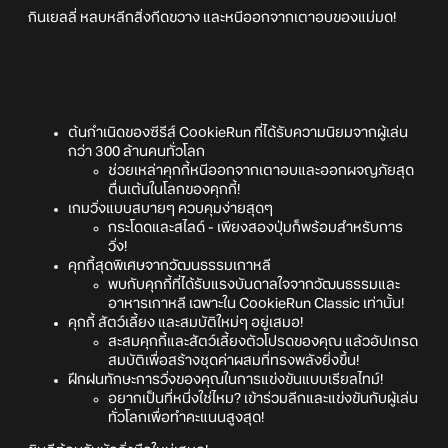
กินเยลลี่ หลบหลีกสิ่งกีดขวาง และหนีออกจากเตาอบของแม่มด!
ต้นกำเนิดของซีรีส์ CookieRun ที่ได้รับความนิยมจากผู้เล่น
กว่า 300 ล้านคนทั่วโลก
ช่วยเหล่าคุกกี้หนีออกจากเตาอบและออกผจญภัยสุด
ตื่นเต้นในโลกของคุกกี้!
เกมวิ่งแบบสบายๆ ควบคุมง่ายสุดๆ
กระโดดและสไลด์ - เพียงสองปุ่มก็พร้อมสำหรับการ
วิ่ง!
คุกกี้สุดพิเศษจากวัฒนธรรมเกาหลี
พบกับคุกกี้ที่ได้รับแรงบันดาลใจจากวัฒนธรรมและ
อาหารเกาหลี เฉพาะใน CookieRun Classic เท่านั้น!
คุกกี้ สัตว์เลี้ยง และสมบัติใหม่ๆ อยู่เสมอ!
สะสมคุกกี้และสัตว์เลี้ยงตัวโปรดของคุณ แล้วอัปเกรด
สมบัติเพื่อสร้างชุดค่าผสมที่ทรงพลังยิ่งขึ้น!
ฝึกฝนทักษะการวิ่งของคุณในการแข่งขันแบบเรียลไทม์!
อยากเป็นที่หนึ่งใช่ไหม? เข้าร่วมลีกและแข่งขันกับผู้เล่น
ทั่วโลกเพื่อทำคะแนนสูงสุด!