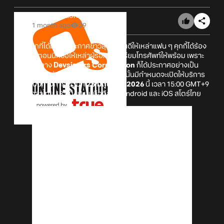
Online Station
1 month ago
29
หลังจากที่ได้มีการประกาศข่าวสุดน่ายินดีให้เหล่าแฟน ๆ คุกกี้ได้ร้อง
เฮกันไป ตอนนี้ก็ขอให้เหล่าผู้รอคอยเตรียมโทรศัพท์ให้พร้อม เพราะ
ล่าสุดนั้นทาง
Devsisters Corporation
ก็ได้ประกาศอย่างเป็น
ทางการแล้วว่า
CookieRun Classic
นั้นมีกำหนดจะเปิดให้บริการ
อย่างเป็นทางการในวันที่
25 มิถุนายน 2026
นี้ เวลา 15:00 GMT+9
(หรือเวลาไทย 13:00 น.) บนมือถือทั้ง Android และ iOS สโตร์ไทย