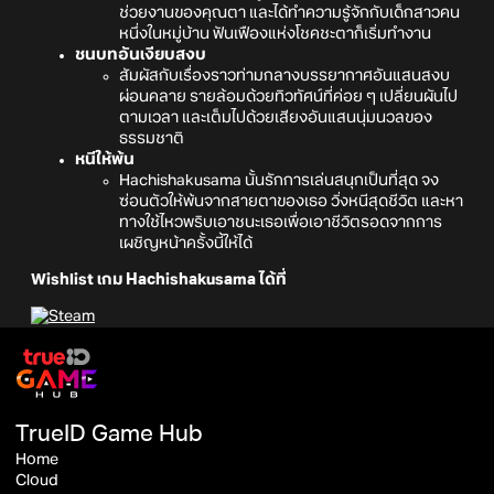
ช่วยงานของคุณตา และได้ทำความรู้จักกับเด็กสาวคน
หนึ่งในหมู่บ้าน ฟันเฟืองแห่งโชคชะตาก็เริ่มทำงาน
ชนบทอันเงียบสงบ
สัมผัสกับเรื่องราวท่ามกลางบรรยากาศอันแสนสงบ
ผ่อนคลาย รายล้อมด้วยทิวทัศน์ที่ค่อย ๆ เปลี่ยนผันไป
ตามเวลา และเต็มไปด้วยเสียงอันแสนนุ่มนวลของ
ธรรมชาติ
หนีให้พ้น
Hachishakusama นั้นรักการเล่นสนุกเป็นที่สุด จง
ซ่อนตัวให้พ้นจากสายตาของเธอ วิ่งหนีสุดชีวิต และหา
ทางใช้ไหวพริบเอาชนะเธอเพื่อเอาชีวิตรอดจากการ
เผชิญหน้าครั้งนี้ให้ได้
Wishlist เกม Hachishakusama ได้ที่
TrueID Game Hub
Home
Cloud