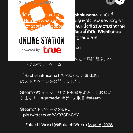
2 months ago
38
ฤดูร้อนนี้ฉันจะอยู่กับเธอเสมอ...
Hachishakusama
เกม
อินดี้
Survival Horror
ที่จะผสมผสานความอบอุ่นหัวใจและสยองขวัญเอา
ไว้ด้วยกัน ว่าด้วยเรื่องราวของเด็กหนุ่มคนหนึ่งที่ได้รับความรักจากผี
สาวสูง 8 ฟุต ในตำนานของญี่ปุ่น
โดยตัวเกมได้เปิด Wishlist บน
Steam แล้ว
เตรียมลุยภายในเดือนกรกฎาคมนี้เลย!
『彼女はいつも すぐそばにいる』
ものすごく大きい美人お姉さんと一緒に遊ぶ、ハ
ートフルホラーゲーム
『Hachishakusama | 八尺様がいた夏休み』
のストアページを公開しました。
Steamのウィッシュリスト登録をよろしくお願い
します！！
#gamedev
#ゲーム制作
#steam
SteamストアページのURL
↓
pic.twitter.com/VvO7SFnGYY
— Fukachi World (@FukachiWorld)
May 16, 2026