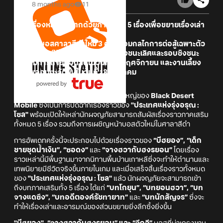
8 months ago
11
• เนื้อเรื่องหลักปิดฉากด้วยภาคเสริม 5 เรื่องเพื่อขยายเรื่องเล่า
ออกไป
• เปิดตัวบอสศาลาสีดำใหม่ 3 ตัวพร้อมกลไกการต่อสู้เฉพาะตัว
• ศึกชิงแชมป์ลีกกิลด์ 2025 รอบรองชนะเลิศและรอบชิงชนะ
เลิศจะมีการถ่ายทอดสดในวันที่ 16 พฤศจิกายน และงานเลี้ยง
คาลเพออนจะจัดขึ้นในวันที่ 13 ธันวาคม
Pearl Abyss
ประกาศเกี่ยวกับอัพเดทใหญ่ของ
Black Desert
Mobile
ซึ่งเป็นการปิดฉากเรื่องราวของ
"ประเทศแห่งรุ่งอรุณ :
โซล"
พร้อมเปิดให้เหล่านักผจญภัยสามารถสัมผัสเรื่องราวภาคเสริม
ทั้งหมด 5 เรื่อง รวมถึงการเผชิญหน้าบอสตัวใหม่ในศาลาสีดำ
การอัพเดทครั้งนี้จะประกอบไปด้วยเรื่องราวของ
“บีฮยอง”, “เด็ก
ชายชุดน้ำเงิน”, “ซอดง”
และ
“จางฮวากับฮงรยอน”
โดยเรื่อง
ราวเหล่านี้มีพื้นฐานมาจากนิทานพื้นบ้านเกาหลีซึ่งจะทำให้ตำนานและ
เทพนิยายมีชีวิตจริงขึ้นภายในเกม และเมื่อเสร็จสิ้นเรื่องราวทั้งหมด
ของ
"ประเทศแห่งรุ่งอรุณ : โซล"
แล้ว นักผจญภัยจะสามารถเข้า
ถึงบทภาคเสริมทั้ง 5 เรื่อง ได้แก่
“บทโกยุน”, “บทยอนฮวา”, “บท
จางแดซึง”, “บทอดีตองค์รัชทายาท”
และ
“บทนักสัญจร”
ซึ่งจะ
ทำให้เรื่องเล่าและอารมณ์ของส่วนขยายยิ่งลึกซึ้งยิ่งขึ้น