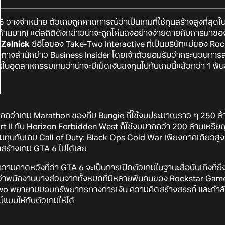
5 วางจำหน่าย ตัวเกมถูกคาดการณ์ว่าเป็นเกมที่ใช้ทุนสร้างสูงที่สุ
ล้านบาท) แต่สถิติดังกล่าวน่าจะถูกโค่นลงอย่างง่ายดายกับการมาข
 Zelnick
ซีอีโอของ Take-Two Interactive ที่เป็นบริษัทแม่ของ Ro
ับทางสำนักข่าว Business Insider โดยเจ้าตัวยอมรับว่ากระบวนการ
นอุตสาหกรรมเกมว่าน่าจะมีเม็ดเงินลงทุนไปกับเกมนี้แล้วกว่า 1 พั
ากกว่าเกม Marathon ของทีม Bungie ที่ใช้งบประมาณราว ๆ 250 ล
rt II กับ Horizon Forbidden West ก็ใช้งบมากกว่า 200 ล้านเหรี
ยทุ่มทุนกับเกม Call of Duty: Black Ops Cold War เพียงภาคเดียวสู
นสร้างเกม GTA 6 ไม่ได้เลย
ามคาดหวังที่ว่า GTA 6 จะเป็นการเปิดตัวเกมในฐานะสื่อบันเทิงที่ยิ
ยว่าพนักงานบางส่วนจากทั้งหมดที่มีหลายพันคนของ Rockstar Games 
Two พยายามมอบทรัพยากรทางการเงิน ความคิดสร้างสรรค์ และกำลังคนใ
บบให้กับตัวเกมให้ได้