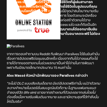
Paralives
เป็นเกมอินดี้ที่จำลองการใช้ชีวิตที่ผู้เล่นสามารถ
สร้างตัวละครและบริหารจัดดำเนินการใช้ชีวิตในรูปแบบที่คุณ
ต้องการบนโลกที่เปิดกว้าง
ภายในเกมนี้มีจุดน่าสนใจมากมายเริ่ม
ด้วยการออกแบบสร้างบ้านในฝันที่ต้องการ โดยตัวเกมจะมีเครื่อง
มือต่างๆ ให้ผู้เล่นได้ออกแบบบ้านหรือสิ่งก่อสร้าตัวเกมได้วาง
จำหน่ายบน Steam ในรูปแบบ Early Access แล้ว และก็ถือเป็นอีก
หนึ่งเรื่องที่น่ายินดีเมื่อ
ทางทีมงานผู้พัฒนาเกมได้ออกมายืนยัน
พร้อมให้คำมั่นว่า DLC ที่จะ
อัปเดตเข้ามาในอนาคตจะฟรี ไม่ต้อง
เสียเงินซื้อ!
จากการตอบคำถามบน Reddit ทีมพัฒนา Paralives ได้ยืนยันคำมั่น
เรื่องการอัปเดตฟรีต่อชุมชนอีกครั้ง เนื่องจากทีมได้วางแผนที่จะใช้
รายได้จากยอดขายเกมในช่วงแรกมาเป็นค่าใช้จ่ายในการพัฒนา
เพราะทีมมีขนาดเล็กมากประมาณ 15 คนเท่านั้น
Alex Massé หัวหน้านักพัฒนาของ Paralives กล่าวว่า
"จะไม่มี DLC แบบเสียเงินเด็ดขาด มีแต่อัปเดตฟรีเท่านั้น แม้ว่าตัวเกม
จะวางจำหน่ายในเวอร์ชั่นสมบรูณ์แล้วก็ตาม ในฐานะแฟนเกมแนว
จำลองชีวิต (life sim) เราอยากสร้างเกมที่ตัวเองอยากเล่นโดยไม่
ต้องซื้อเนื้อหาเสริมเพิ่มเติมมากมาย และเรามีความสุขที่ได้ทำสิ่งนั้น
ให้เป็นจริง"