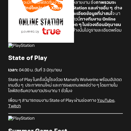
มิถุนายนจะมีการไลฟ์สตรีมงานเกมอยู่หลายงาน ซึ่ง
ภาพรวมจะ
เป็นค่ายยักษ์ใหญ่อย่าง Xbox, PlayStation และค่ายอื่น ๆ ต่าง
นำเอาเทรลเลอร์เกมใหม่ แนะนำรายละเอียดข้อมูลที่น่าสนใ
จ มา
นำเสนอให้เเฟนทั่วโลกได้ทราบ ซึ่งในคราวนี้
ทางทีมงาน Online
Station จะมาขอ
รวมงานเกมโชว์เดือด ๆ ในช่วงเดือนมิถุนายน
มาให้เพื่อน ๆ ทราบ
ส่วนจะมีงานอะไรบ้างนั้นไปดูรายละเอียดพร้อม
กันครับ
State of Play
เวลา:
04.00 น. วันที่ 3 มิถุนายน
State of Play ในครั้งนี้ชูโรงด้วย Marvel's Wolverine พร้อมอัปเดต
เกมอื่น ๆ ประกาศเกมใหม่ และการเผยเกมเพลย์ต่าง ๆ โดยภายใน
ไลฟ์สตรีมความยาวประมาณ 1 ชั่วโมง
เพื่อน ๆ สามารถชมงาน State of Play ผ่านช่องทาง
YouTube
,
Twitch