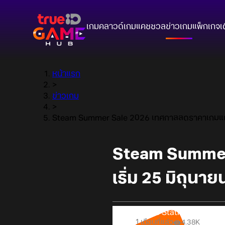
เกมคลาวด์
เกมแคชชวล
ข่าวเกม
แพ็กเกจ
เ
หน้าแรก
>
ข่าวเกม
>
Steam Summer Sale 2026 เทศกาลลดราคาเกมแบบจัด
Steam Summer
เริ่ม 25 มิถุนายน
Online Station
1 เดือนที่แล้ว
4.38K