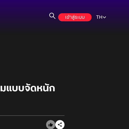
เข้าสู่ระบบ
TH
มแบบจัดหนัก