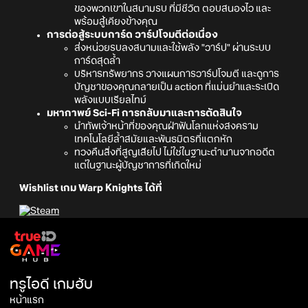
ของพวกเขาในสนามรบ ที่มีชีวิต ตอบสนองไว และ
พร้อมสู้เคียงข้างคุณ
การต่อสู้ระบบการ์ด วาร์ปโจมตีต่อเนื่อง
ส่งหน่วยรบลงสนามและใช้พลัง "วาร์ป" ผ่านระบบ
การ์ดสุดล้ำ
บริหารทรัพยากร วางแผนการวาร์ปโจมตี และดูการ
บัญชาของคุณกลายเป็น action ที่แม่นยำและระเบิด
พลังแบบเรียลไทม์
มหากาพย์ Sci-Fi การกลับมาและการตัดสินใจ
นำทัพเจ้าหน้าที่ของคุณฝ่าฟันโลกแห่งสงคราม
เทคโนโลยีล้ำสมัยและพันธมิตรที่แตกหัก
ทวงคืนสิ่งที่สูญเสียไป ไม่ใช่ในฐานะตำนานจากอดีต
แต่ในฐานะผู้บัญชาการที่เกิดใหม่
Wishlist เกม Warp Knights ได้ที่
ทรูไอดี เกมฮับ
หน้าแรก