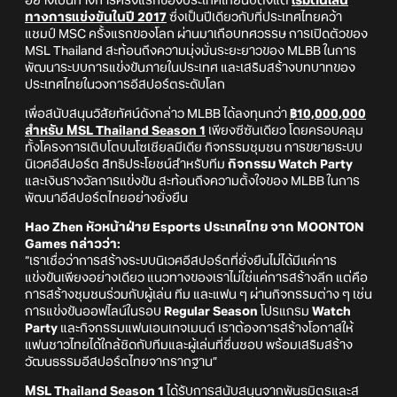
อย่างเป็นทางการครั้งแรกของประเทศไทยนับตั้งแต่
เริ่มต้นเส้น
ทางการแข่งขันในปี 2017
ซึ่งเป็นปีเดียวกับที่ประเทศไทยคว้า
แชมป์ MSC ครั้งแรกของโลก ผ่านมาเกือบทศวรรษ การเปิดตัวของ
MSL Thailand สะท้อนถึงความมุ่งมั่นระยะยาวของ MLBB ในการ
พัฒนาระบบการแข่งขันภายในประเทศ และเสริมสร้างบทบาทของ
ประเทศไทยในวงการอีสปอร์ตระดับโลก
เพื่อสนับสนุนวิสัยทัศน์ดังกล่าว MLBB ได้ลงทุนกว่า
฿10,000,000
สำหรับ MSL Thailand Season 1
เพียงซีซันเดียว โดยครอบคลุม
ทั้งโครงการเติบโตบนโซเชียลมีเดีย กิจกรรมชุมชน การขยายระบบ
นิเวศอีสปอร์ต สิทธิประโยชน์สำหรับทีม
กิจกรรม Watch Party
และเงินรางวัลการแข่งขัน สะท้อนถึงความตั้งใจของ MLBB ในการ
พัฒนาอีสปอร์ตไทยอย่างยั่งยืน
Hao Zhen หัวหน้าฝ่าย Esports ประเทศไทย จาก MOONTON
Games กล่าวว่า:
“เราเชื่อว่าการสร้างระบบนิเวศอีสปอร์ตที่ยั่งยืนไม่ได้มีแค่การ
แข่งขันเพียงอย่างเดียว แนวทางของเราไม่ใช่แค่การสร้างลีก แต่คือ
การสร้างชุมชนร่วมกับผู้เล่น ทีม และแฟน ๆ ผ่านกิจกรรมต่าง ๆ เช่น
การแข่งขันออฟไลน์ในรอบ
Regular Season
โปรแกรม
Watch
Party
และกิจกรรมแฟนเอนเกจเมนต์ เราต้องการสร้างโอกาสให้
แฟนชาวไทยได้ใกล้ชิดกับทีมและผู้เล่นที่ชื่นชอบ พร้อมเสริมสร้าง
วัฒนธรรมอีสปอร์ตไทยจากรากฐาน”
MSL Thailand Season 1
ได้รับการสนับสนุนจากพันธมิตรและส