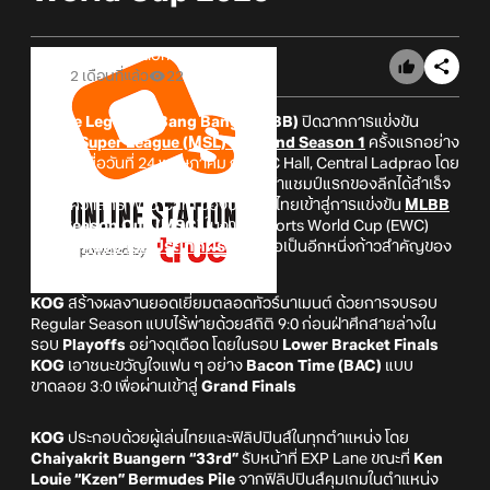
Online Station
2 เดือนที่แล้ว
22
Mobile Legends: Bang Bang (MLBB)
ปิดฉากการแข่งขัน
MLBB Super League (MSL) Thailand Season 1
ครั้งแรกอย่าง
ยิ่งใหญ่ เมื่อวันที่ 24 พฤษภาคม ณ BCC Hall, Central Ladprao โดย
King of Gamers Club (KOG) ผงาดคว้าแชมป์แรกของลีกได้สำเร็จ
พร้อมคว้าสิทธิ์ Wild Card ของประเทศไทยเข้าสู่การแข่งขัน
MLBB
Mid Season Cup (MSC)
ในงาน Esports World Cup (EWC)
2026 ที่
กรุงปารีส ประเทศฝรั่งเศส
ถือเป็นอีกหนึ่งก้าวสำคัญของ
วงการ MLBB esports ไทย
KOG
สร้างผลงานยอดเยี่ยมตลอดทัวร์นาเมนต์ ด้วยการจบรอบ
Regular Season แบบไร้พ่ายด้วยสถิติ 9:0 ก่อนฝ่าศึกสายล่างใน
รอบ
Playoffs
อย่างดุเดือด โดยในรอบ
Lower Bracket Finals
KOG
เอาชนะขวัญใจแฟน ๆ อย่าง
Bacon Time (BAC)
แบบ
ขาดลอย 3:0 เพื่อผ่านเข้าสู่
Grand Finals
KOG
ประกอบด้วยผู้เล่นไทยและฟิลิปปินส์ในทุกตำแหน่ง โดย
Chaiyakrit Buangern “33rd”
รับหน้าที่ EXP Lane ขณะที่
Ken
Louie “Kzen” Bermudes Pile
จากฟิลิปปินส์คุมเกมในตำแหน่ง