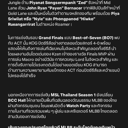
Jungle ด้าน
Piyanat Songsermpanit “Zed”
รับหน้าที่ Mid
Lane ส่วน
John Ryan “Payen” Bernacer
จากฟิลิปปินส์ทำหน้าที่
Gold Lane และเป็นหนึ่งในตัวทำดาเมจหลักของทีม พร้อมด้วย
Piya
Sriwilat หรือ “Nyle” และ Phongpanod “Hiwko”
Rueangarrirat
ในตำแหน่ง Roamer।
ในการแข่งขันรอบ
Grand Finals
แบบ
Best-of-Seven (BO7)
พบ
กับ ACT นั้น KOG ปิดซีรีส์อย่างขาดลอยด้วยสกอร์ 4-0 พร้อม
แสดงให้เห็นถึงการเล่นที่เฉียบคมในจังหวะสำคัญตลอดทั้งซีรีส์ นำ
โดยผลงานอันโดดเด่นของ Kzen เจ้าของรางวัล Finals MVP ผ่าน
การเล่น Macro อย่างมีวินัย การควบคุม Lord ในจังหวะสำคัญ และ
การตั้งรับภายใต้แรงกดดันได้อย่างยอดเยี่ยม KOG สามารถ
ต้านทานความพยายามคัมแบ็กของ ACT ก่อนปิดซีรีส์และคว้าแชมป์
ไปครองได้สำเร็จ
นอกเหนือจากการแข่งขัน
MSL Thailand Season 1
ยังเปลี่ยน
BCC Hall
ให้กลายเป็นพื้นที่เฉลิมฉลองวัฒนธรรม MLBB ของไทย
ผ่านกิจกรรมชุมชน โซนแฟนมีตติ้ง
Watch Party
และกิจกรรม
ภายในงานที่รวบรวมแฟน ๆ ผู้เล่น และครีเอเตอร์ MLBB ไทยตลอด
สามวันของการแข่งขัน
เส้นทางของประเทศไทยสู่เวที MLBB ระดับโลกยังคงเดินหน้า