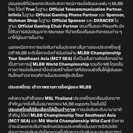
ปอนเซอร์ที่ช่วยยกระดับประสบการณ์การแข่งขันและแฟน ๆ MLBB
ไทย ได้แก่
True
ในฐานะ
Official Telecommunication Partner
,
Infinix
ในฐานะ
Official Gaming Phone Partner
และ
Sponsor,
Richman Shop
ในฐานะ
Official Sponsor
และ
DXRACER
ใน
ฐานะ
Official Gaming Chair Partner
ขณะที่ในรอบ Playoffs ยัง
ได้รับการสนับสนุนจาก Monster ที่นำเครื่องดื่มและกิจกรรมต่าง ๆ
มาให้ผู้ชมภายในงาน
นอกเหนือจากการแข่งขันภายในประเทศ เส้นทางของประเทศไทยสู่
เวที MLBB ระดับโลกจะยังดำเนินต่อผ่าน
MLBB Championship
Tour Southeast Asia (MCT SEA)
ซึ่งเป็นเส้นทางคัดเลือกอย่าง
เป็นทางการสู่
MLBB World Championship
รวมถึง M8 โดยเส้น
ทางการแข่งขันเหล่านี้จะช่วยสร้างโอกาสที่ชัดเจนยิ่งขึ้นให้ผู้เล่นและ
ทีมไทยก้าวจากเวทีภายในประเทศสู่ระดับโลก
ประเทศไทย: เจ้าภาพรายการใหญ่ของ MLBB
หลังความสำเร็จของ
MSL Thailand
ประเทศไทยเตรียมมีบทบาท
สำคัญมากยิ่งขึ้นในอนาคตของ MLBB esports โดยในปีนี้
ประเทศไทยได้รับเลือกให้เป็นเจ้าภาพ
การแข่งขันระดับนานาชาติ
สำคัญ ได้แก่
MLBB Championship Tour Southeast Asia
(MCT SEA)
และ
M8 World Championship Wild Card
ซึ่งคาด
ว่าจะช่วยยกระดับภาพลักษณ์ของประเทศไทยในวงการอีสปอร์ต
ผ่านการแข่งขันระดับโลกควบคู่ไปกับความบันเทิงและประสบการณ์