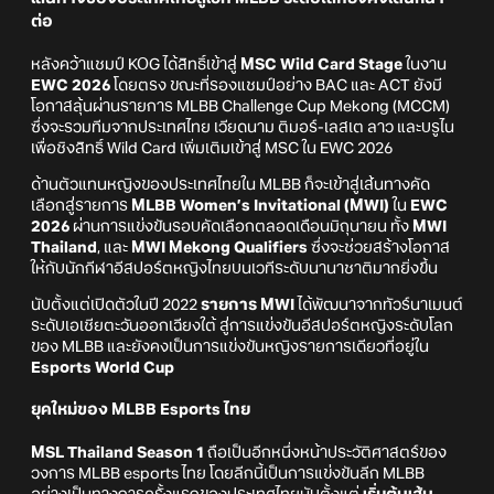
ต่อ
หลังคว้าแชมป์ KOG ได้สิทธิ์เข้าสู่
MSC Wild Card Stage
ในงาน
EWC 2026
โดยตรง ขณะที่รองแชมป์อย่าง BAC และ ACT ยังมี
โอกาสลุ้นผ่านรายการ MLBB Challenge Cup Mekong (MCCM)
ซึ่งจะรวมทีมจากประเทศไทย เวียดนาม ติมอร์-เลสเต ลาว และบรูไน
เพื่อชิงสิทธิ์ Wild Card เพิ่มเติมเข้าสู่ MSC ใน EWC 2026
ด้านตัวแทนหญิงของประเทศไทยใน MLBB ก็จะเข้าสู่เส้นทางคัด
เลือกสู่รายการ
MLBB Women’s Invitational (MWI)
ใน
EWC
2026
ผ่านการแข่งขันรอบคัดเลือกตลอดเดือนมิถุนายน ทั้ง
MWI
Thailand
, และ
MWI Mekong Qualifiers
ซึ่งจะช่วยสร้างโอกาส
ให้กับนักกีฬาอีสปอร์ตหญิงไทยบนเวทีระดับนานาชาติมากยิ่งขึ้น
นับตั้งแต่เปิดตัวในปี 2022
รายการ MWI
ได้พัฒนาจากทัวร์นาเมนต์
ระดับเอเชียตะวันออกเฉียงใต้ สู่การแข่งขันอีสปอร์ตหญิงระดับโลก
ของ MLBB และยังคงเป็นการแข่งขันหญิงรายการเดียวที่อยู่ใน
Esports World Cup
ยุคใหม่ของ MLBB Esports ไทย
MSL Thailand Season 1
ถือเป็นอีกหนึ่งหน้าประวัติศาสตร์ของ
วงการ MLBB esports ไทย โดยลีกนี้เป็นการแข่งขันลีก MLBB