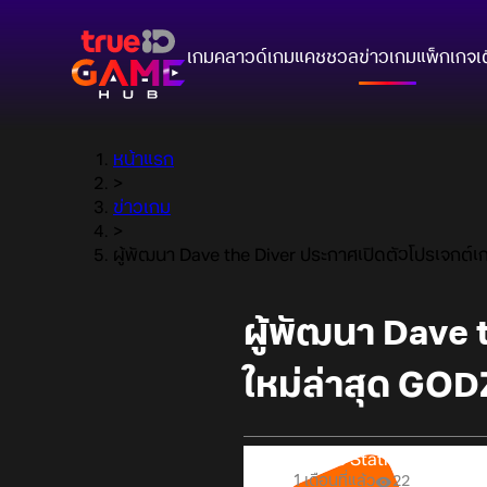
เกมคลาวด์
เกมแคชชวล
ข่าวเกม
แพ็กเกจ
เ
หน้าแรก
>
ข่าวเกม
>
ผู้พัฒนา Dave the Diver ประกาศเปิดตัวโปรเจกต์
ผู้พัฒนา Dave 
ใหม่ล่าสุด GO
Online Station
1 เดือนที่แล้ว
22