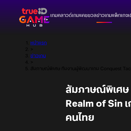
เกมคลาวด์
เกมแคชชวล
ข่าวเกม
แพ็กเกจ
เ
หน้าแรก
>
ข่าวเกม
>
สัมภาษณ์พิเศษ ทีมงานผู้พัฒนาเกม Conquest Tac
สัมภาษณ์พิเศษ
Realm of Sin 
คนไทย