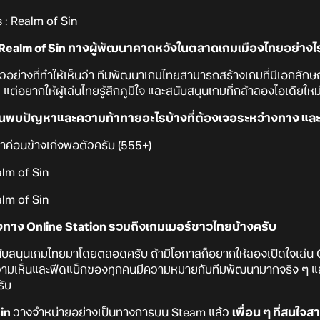
: Realm of Sin ทางผู้พัฒนาคาดหวังในตลาดเกมเมืองไทยอย่างไ
งตัวอย่างที่ทำให้เห็นว่า ทีมพัฒนาเกมไทยสามารถสร้างเกมที่มีเอกลั
่อยากให้ผู้เล่นไทยรู้สึกภูมิใจ และสนับสนุนเกมที่กล้าลองไอเดียใหม
พบปัญหาและความท้าทายอะไรบ้างที่ต้องเจอระหว่างทาง และแ
าค่อนข้างเก่งพอตัวครับ (555+)
ทาง Online Station รวมถึงเกมเมอร์ชาวไทยบ้างครับ
บสนุนเกมไทยมาโดยตลอดครับ ถ้ามีโอกาสก็อยากให้ลองเปิดใจเล่น 
ามเห็นและฟีดแบ็กของทุกคนมีความหมายกับทีมพัฒนามากจริง ๆ และ
รับ
Sin
วางจำหน่ายอย่างเป็นทางการบน Steam แล้ว
เพื่อน ๆ ที่สนใจ