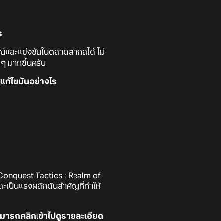
ร
กษณ์และแข่งขันในตลาดสากลได้ ไม่
่ๆ มากขึ้นครับ
ก้ไขมันอย่างไร
Conquest Tactics : Realm of
เป็นแรงผลักดันสำคัญที่ทำให้
สามารถคลิกเข้าไปดูรายละเอียด