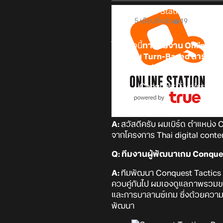
Online Station
5 เดือนที่แล้ว
19
ในคราวนี้
ทางทีมงาน Online Sta
วางแผน Turn-Based ดาร์กแฟน
สร้างเกม รูปแบบการทำงาน คาดหวั
Q: สวัสดีครับ เบื้องต้นรบกวน
A:
สวัสดีครับ ผมเบิร์ด ตำแหน่ง 
จากโครงการ Thai digital conte
Q: ทีมงานผู้พัฒนาเกม Conques
A:
ทีมพัฒนา Conquest Tactics :
ควบคู่กันไป ผมเองดูแลภาพรวมขอ
และการบาลานซ์เกม ซึ่งด้วยความ
พัฒนา