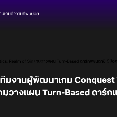
ติมเกม
คำถามที่พบบ่อย
tics: Realm of Sin เกมวางแผน Turn-Based ดาร์กแฟนตาซี ฝีมือ
 ทีมงานผู้พัฒนาเกม Conquest 
เกมวางแผน Turn-Based ดาร์กแ